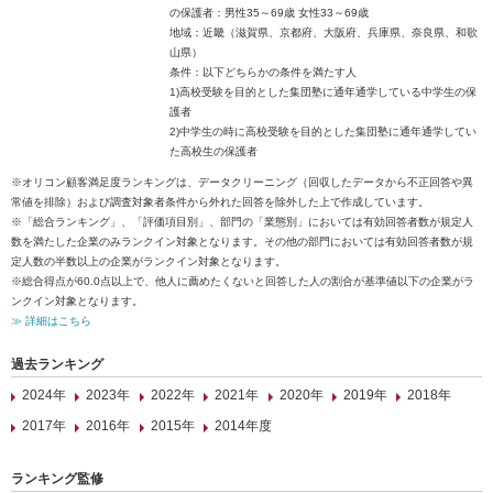
の保護者：男性35～69歳 女性33～69歳
地域：近畿（滋賀県、京都府、大阪府、兵庫県、奈良県、和歌
山県）
条件：以下どちらかの条件を満たす人
1)高校受験を目的とした集団塾に通年通学している中学生の保
護者
2)中学生の時に高校受験を目的とした集団塾に通年通学してい
た高校生の保護者
※オリコン顧客満足度ランキングは、データクリーニング（回収したデータから不正回答や異
常値を排除）および調査対象者条件から外れた回答を除外した上で作成しています。
※「総合ランキング」、「評価項目別」、部門の「業態別」においては有効回答者数が規定人
数を満たした企業のみランクイン対象となります。その他の部門においては有効回答者数が規
定人数の半数以上の企業がランクイン対象となります。
※総合得点が60.0点以上で、他人に薦めたくないと回答した人の割合が基準値以下の企業がラ
ンクイン対象となります。
≫ 詳細はこちら
過去ランキング
2024年
2023年
2022年
2021年
2020年
2019年
2018年
2017年
2016年
2015年
2014年度
ランキング監修