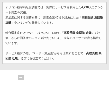
オリコン顧客満足度調査では、実際にサービスを利用した
4,730
人にアンケ
ート調査を実施。
満足度に関する回答を基に、調査企業
40
社を対象にした「
高校受験 集団塾
近畿
」ランキングを発表しています。
総合満足度だけでなく、様々な切り口から「
高校受験 集団塾 近畿
」を評
価。さらに回答者の口コミや評判といった、実際のユーザーの声も掲載し
ています。
サービス検討の際、“ユーザー満足度”からも比較することで「
高校受験 集
団塾 近畿
」選びにお役立てください。
PR