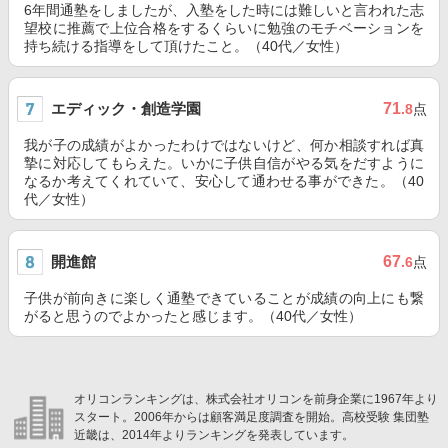
6年間通塾をしましたが、入塾をした時には難しいと言われた志
望校に推薦で上位合格をするくらいに勉強のモチベーションを
持ち続ける指導をして頂けたこと。（40代／女性）
エディック・創造学園
71
.8
点
我が子の成績がよかったわけではないけど、何か相談すれば真
摯に対応してもらえた。いかに子供自信がやる気をだすように
なるか考えてくれていて、安心して通わせる事ができた。（40
代／女性）
開進館
67
.6
点
子供が前向きに楽しく通塾できていることが成績の向上にも繋
がると思うのでよかったと感じます。（40代／女性）
オリコンランキングは、株式会社オリコンを前身企業に1967年より
スタート。2006年からは顧客満足度調査を開始。高校受験 集団塾
近畿は、2014年よりランキングを発表しています。