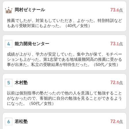
岡村ゼミナール
73
.6
点
推薦でしたが、対策もしていただき、よかった。特別特訓など
もあり受験対策にもよかった。（40代／女性）
能力開発センター
73
.1
点
成績が上がり、学力が安定していた。集中力が保て、モチベー
ションも上がった。第1志望である地域最難関高の推薦に受かる
事が出来た。私立の受験結果が特待生だった。（50代／女性）
木村塾
72
.5
点
以前は個別指導の塾だったので他の人を意識して勉強すること
がなかったので、客観的に自分の勉強を見ることができるよう
になった。（50代／女性）
若松塾
72
.4
点