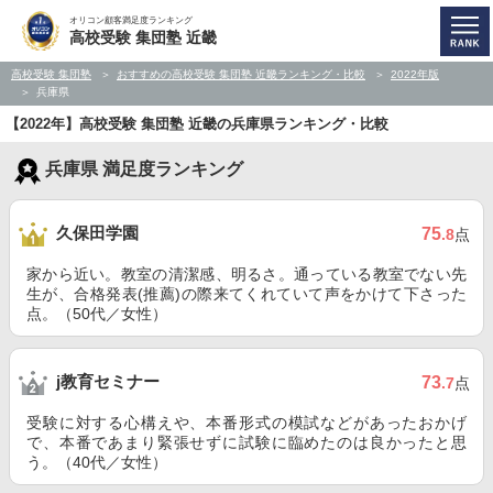
オリコン顧客満足度ランキング
高校受験 集団塾 近畿
高校受験 集団塾
おすすめの高校受験 集団塾 近畿ランキング・比較
2022年版
兵庫県
【2022年】高校受験 集団塾 近畿の兵庫県ランキング・比較
兵庫県 満足度ランキング
久保田学園
75
.8
点
家から近い。教室の清潔感、明るさ。通っている教室でない先
生が、合格発表(推薦)の際来てくれていて声をかけて下さった
点。（50代／女性）
j教育セミナー
73
.7
点
受験に対する心構えや、本番形式の模試などがあったおかげ
で、本番であまり緊張せずに試験に臨めたのは良かったと思
う。（40代／女性）