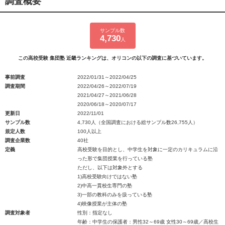
調査概要
サンプル数
4,730
人
この高校受験 集団塾 近畿ランキングは、オリコンの以下の調査に基づいています。
事前調査
2022/01/31～2022/04/25
調査期間
2022/04/26～2022/07/19
2021/04/27～2021/06/28
2020/06/18～2020/07/17
更新日
2022/11/01
サンプル数
4,730人（全国調査における総サンプル数26,755人）
規定人数
100人以上
調査企業数
40社
定義
高校受験を目的とし、中学生を対象に一定のカリキュラムに沿
った形で集団授業を行っている塾
ただし、以下は対象外とする
1)高校受験向けではない塾
2)中高一貫校生専門の塾
3)一部の教科のみを扱っている塾
4)映像授業が主体の塾
調査対象者
性別：指定なし
年齢：中学生の保護者：男性32～69歳 女性30～69歳／高校生