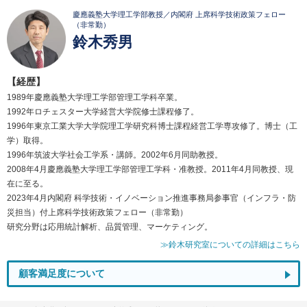
慶應義塾大学理工学部教授／内閣府 上席科学技術政策フェロー
（非常勤）
鈴木秀男
【経歴】
1989年慶應義塾大学理工学部管理工学科卒業。
1992年ロチェスター大学経営大学院修士課程修了。
1996年東京工業大学大学院理工学研究科博士課程経営工学専攻修了。博士（工
学）取得。
1996年筑波大学社会工学系・講師。2002年6月同助教授。
2008年4月慶應義塾大学理工学部管理工学科・准教授。2011年4月同教授、現
在に至る。
2023年4月内閣府 科学技術・イノベーション推進事務局参事官（インフラ・防
災担当）付上席科学技術政策フェロー（非常勤）
研究分野は応用統計解析、品質管理、マーケティング。
≫鈴木研究室についての詳細はこちら
顧客満足度について