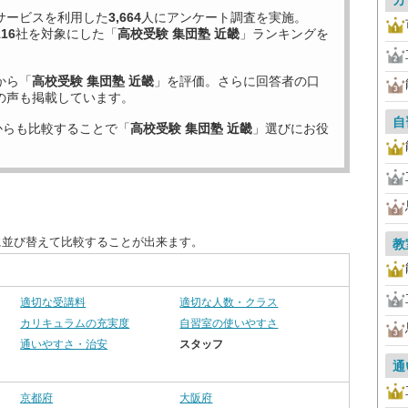
カ
サービスを利用した
3,664
人にアンケート調査を実施。
116
社を対象にした「
高校受験 集団塾 近畿
」ランキングを
から「
高校受験 集団塾 近畿
」を評価。さらに回答者の口
の声も掲載しています。
自
からも比較することで「
高校受験 集団塾 近畿
」選びにお役
に並び替えて比較することが出来ます。
教
適切な受講料
適切な人数・クラス
カリキュラムの充実度
自習室の使いやすさ
通いやすさ・治安
スタッフ
通
京都府
大阪府