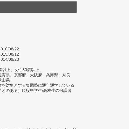
016/08/22
015/08/12
014/09/23
し
歳以上、女性30歳以上
滋賀県、京都府、大阪府、兵庫県、奈良
歌山県）
験を対象とする集団塾に通年通学している
ことのある）現役中学生/高校生の保護者