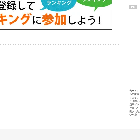
PR
当サイト
らの配置
ります。
とは固く
当サイト
作成した
出された
いた上で