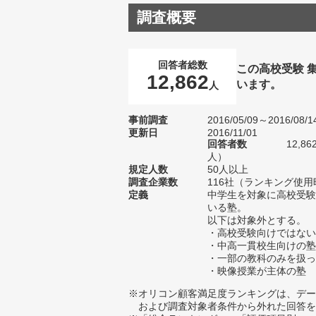
調査概要
回答者総数
この高校受験 
12,862
います。
人
事前調査
2016/05/09～2016/08/1
更新日
2016/11/01
回答者数
12,8
人）
規定人数
50人以上
調査企業数
116社（ランキング使用
定義
中学生を対象に高校受験
いる塾。
以下は対象外とする。
・高校受験向けではない
・中高一貫校生向けの塾
・一部の教科のみを扱っ
・映像授業が主体の塾
※オリコン顧客満足度ランキングは、デー
および調査対象者条件から外れた回答を