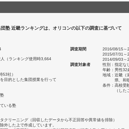
集団塾 近畿ランキングは、オリコンの以下の調査に基づいて
4
調査期間
2016/08/15～2
2015/07/31～2
62人（ランキング使用時3,664
2014/09/03～2
調査対象者
性別：指定な
年齢：男性32
時53社）
地域：近畿（
を目的とした集団授業を行って
県、和
条件：高校受
（した
塾
ている塾
タクリーニング（回収したデータから不正回答や異常値を排除）
除外した上で作成しています。