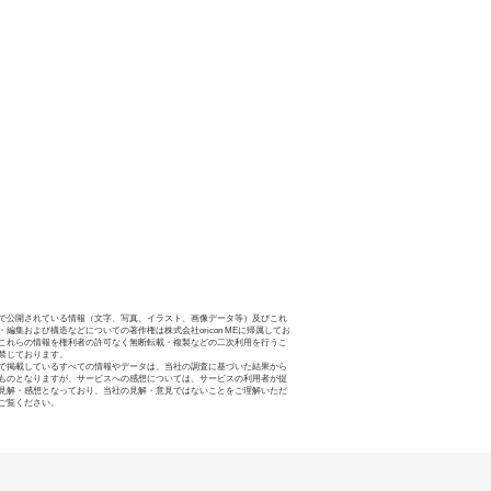
で公開されている情報（文字、写真、イラスト、画像データ等）及びこれ
・編集および構造などについての著作権は株式会社oricon MEに帰属してお
これらの情報を権利者の許可なく無断転載・複製などの二次利用を行うこ
禁じております。
で掲載しているすべての情報やデータは、当社の調査に基づいた結果から
ものとなりますが、サービスへの感想については、サービスの利用者が提
見解・感想となっており、当社の見解・意見ではないことをご理解いただ
ご覧ください。