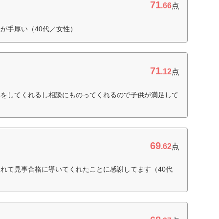
71
.66
点
が手厚い（40代／女性）
71
.12
点
導をしてくれるし相談にものってくれるので子供が満足して
69
.62
点
れて見事合格に導いてくれたことに感謝してます（40代