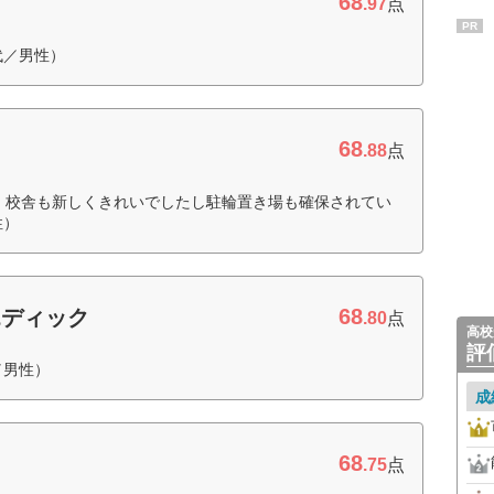
68
.97
点
PR
代／男性）
68
.88
点
 校舎も新しくきれいでしたし駐輪置き場も確保されてい
性）
68
エディック
.80
点
高校
評
／男性）
成
68
.75
点