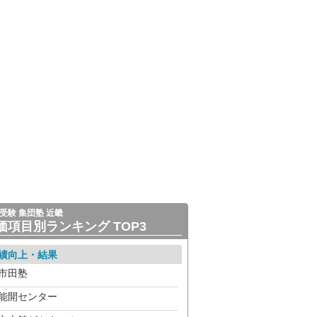
受験 集団塾 近畿
価項目別ランキング TOP3
績向上・結果
市田塾
能開センター