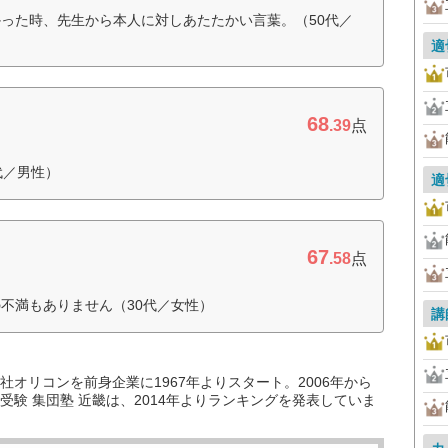
った時、先生から本人に対しあたたかい言葉。（50代／
適
68
.39
点
代／男性）
適
67
.58
点
不満もありません（30代／女性）
講
オリコンを前身企業に1967年よりスタート。2006年から
験 集団塾 近畿は、2014年よりランキングを発表していま