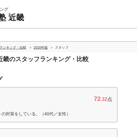
ング
塾 近畿
畿ランキング・比較
2016年版
スタッフ
塾 近畿のスタッフランキング・比較
グ
72
.32
点
トの対策をしている。（40代／女性）