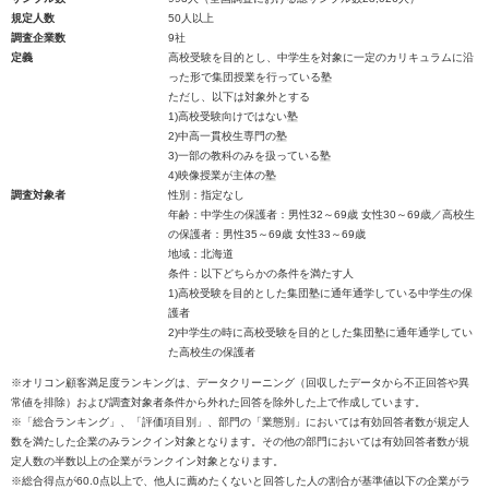
規定人数
50人以上
調査企業数
9社
定義
高校受験を目的とし、中学生を対象に一定のカリキュラムに沿
った形で集団授業を行っている塾
ただし、以下は対象外とする
1)高校受験向けではない塾
2)中高一貫校生専門の塾
3)一部の教科のみを扱っている塾
4)映像授業が主体の塾
調査対象者
性別：指定なし
年齢：中学生の保護者：男性32～69歳 女性30～69歳／高校生
の保護者：男性35～69歳 女性33～69歳
地域：北海道
条件：以下どちらかの条件を満たす人
1)高校受験を目的とした集団塾に通年通学している中学生の保
護者
2)中学生の時に高校受験を目的とした集団塾に通年通学してい
た高校生の保護者
※オリコン顧客満足度ランキングは、データクリーニング（回収したデータから不正回答や異
常値を排除）および調査対象者条件から外れた回答を除外した上で作成しています。
※「総合ランキング」、「評価項目別」、部門の「業態別」においては有効回答者数が規定人
数を満たした企業のみランクイン対象となります。その他の部門においては有効回答者数が規
定人数の半数以上の企業がランクイン対象となります。
※総合得点が60.0点以上で、他人に薦めたくないと回答した人の割合が基準値以下の企業がラ