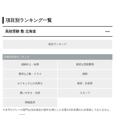
項目別ランキング一覧
高校受験 塾 北海道
総合ランキング
評価項目別ランキング
成績向上・結果
適切な受講費用
適切な人数・クラス
講師
カリキュラムの充実さ
教室・自習室
通いやすさ・治安
スタッフ
情報提供
※文字がグレーの部門は当社規定の条件を満たした企業が2社未満のため発表しておりません。