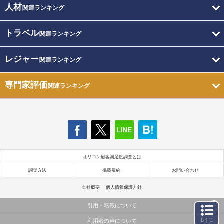
人材
関連ランキング
トラベル
関連ランキング
レジャー
関連ランキング
専門家評価
関連ランキング
オリコン顧客満足度調査とは
調査方法
掲載規約
お問い合わせ
会社概要
個人情報保護方針
引用・転載について
もくじ
利用者の声について
当サイトで公開されている情報（文字、写真、イラスト、画像データ等）及びこれらの配置・