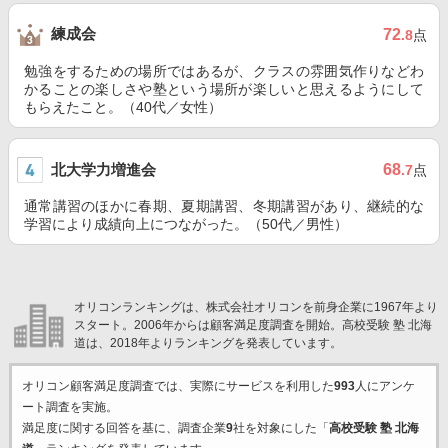
練成会
72
.8
点
勉強をするための場所ではあるが、クラスの雰囲気作りなどわ
かることの楽しさや塾という場所が楽しいと思えるようにして
もらえたこと。（40代／女性）
北大学力増進会
68
.7
点
通常講習のほかに春期、夏期講習、冬期講習があり、継続的な
学習により成績向上につながった。（50代／男性）
オリコンランキングは、株式会社オリコンを前身企業に1967年より
スタート。2006年からは顧客満足度調査を開始。高校受験 塾 北海
道は、2018年よりランキングを発表しています。
オリコン顧客満足度調査では、実際にサービスを利用した
993
人にアンケ
ート調査を実施。
満足度に関する回答を基に、調査企業
9
社を対象にした「
高校受験 塾 北海