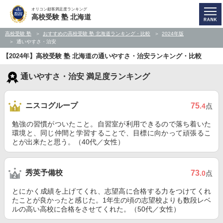
オリコン顧客満足度ランキング
高校受験 塾 北海道
高校受験 塾
おすすめの高校受験 塾 北海道ランキング・比較
2024年版
通いやすさ・治安
【2024年】高校受験 塾 北海道の通いやすさ・治安ランキング・比較
通いやすさ・治安 満足度ランキング
ニスコグループ
75
.4
点
勉強の習慣がついたこと。自習室が利用できるので落ち着いた
環境と、同じ仲間と学習することで、目標に向かって頑張るこ
とが出来たと思う。（40代／女性）
秀英予備校
73
.0
点
とにかく成績を上げてくれ、志望高に合格する力をつけてくれ
たことが良かったと感じた。1年生の頃の志望校よりも数段レベ
ルの高い高校に合格をさせてくれた。（50代／女性）