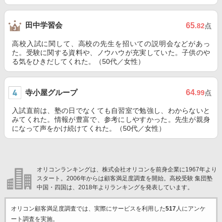
田中学習会
65
.82
点
高校入試に関して、高校の先生を招いての説明会などがあっ
た。受験に関する資料や、ノウハウが充実していた。子供のや
る気をひきだしてくれた。（50代／女性）
寺小屋グループ
64
.99
点
入試直前は、塾の日でなくても自習室で勉強し、わからないと
みてくれた。情報が豊富で、参考にしやすかった。先生が親身
になって声をかけ続けてくれた。（50代／女性）
オリコンランキングは、株式会社オリコンを前身企業に1967年より
スタート。2006年からは顧客満足度調査を開始。高校受験 集団塾
中国・四国は、2018年よりランキングを発表しています。
オリコン顧客満足度調査では、実際にサービスを利用した
517
人にアンケ
ート調査を実施。