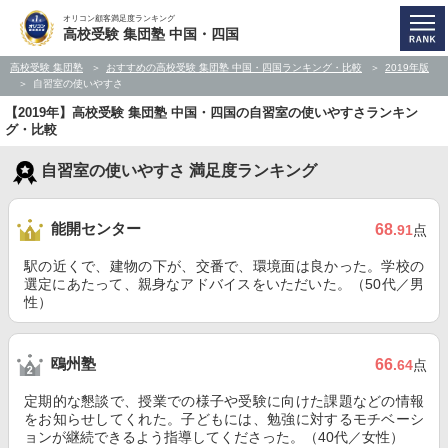
オリコン顧客満足度ランキング
高校受験 集団塾 中国・四国
高校受験 集団塾
おすすめの高校受験 集団塾 中国・四国ランキング・比較
2019年版
自習室の使いやすさ
【2019年】高校受験 集団塾 中国・四国の自習室の使いやすさランキン
グ・比較
自習室の使いやすさ 満足度ランキング
能開センター
68
.91
点
駅の近くで、建物の下が、交番で、環境面は良かった。学校の
選定にあたって、親身なアドバイスをいただいた。（50代／男
性）
鴎州塾
66
.64
点
定期的な懇談で、授業での様子や受験に向けた課題などの情報
をお知らせしてくれた。子どもには、勉強に対するモチベーシ
ョンが継続できるよう指導してくださった。（40代／女性）