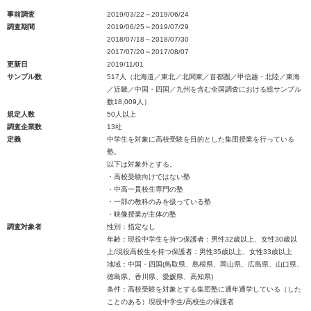
事前調査
2019/03/22～2019/06/24
調査期間
2019/06/25～2019/07/29
2018/07/18～2018/07/30
2017/07/20～2017/08/07
更新日
2019/11/01
サンプル数
517人（北海道／東北／北関東／首都圏／甲信越・北陸／東海
／近畿／中国・四国／九州を含む全国調査における総サンプル
数18,009人）
規定人数
50人以上
調査企業数
13社
定義
中学生を対象に高校受験を目的とした集団授業を行っている
塾。
以下は対象外とする。
・高校受験向けではない塾
・中高一貫校生専門の塾
・一部の教科のみを扱っている塾
・映像授業が主体の塾
調査対象者
性別：指定なし
年齢：現役中学生を持つ保護者：男性32歳以上、女性30歳以
上/現役高校生を持つ保護者：男性35歳以上、女性33歳以上
地域：中国・四国(鳥取県、島根県、岡山県、広島県、山口県、
徳島県、香川県、愛媛県、高知県)
条件：高校受験を対象とする集団塾に通年通学している（した
ことのある）現役中学生/高校生の保護者