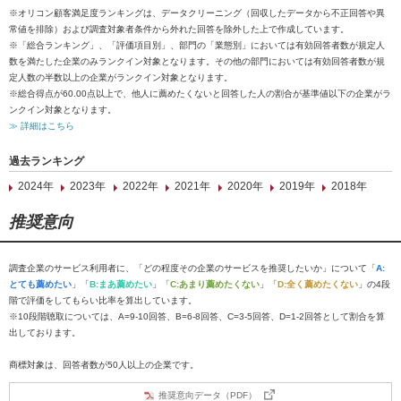
※オリコン顧客満足度ランキングは、データクリーニング（回収したデータから不正回答や異
常値を排除）および調査対象者条件から外れた回答を除外した上で作成しています。
※「総合ランキング」、「評価項目別」、部門の「業態別」においては有効回答者数が規定人
数を満たした企業のみランクイン対象となります。その他の部門においては有効回答者数が規
定人数の半数以上の企業がランクイン対象となります。
※総合得点が60.00点以上で、他人に薦めたくないと回答した人の割合が基準値以下の企業がラ
ンクイン対象となります。
≫ 詳細はこちら
過去ランキング
2024年
2023年
2022年
2021年
2020年
2019年
2018年
推奨意向
調査企業のサービス利用者に、「どの程度その企業のサービスを推奨したいか」について「
A:
とても薦めたい
」「
B:まあ薦めたい
」「
C:あまり薦めたくない
」「
D:全く薦めたくない
」の4段
階で評価をしてもらい比率を算出しています。
※10段階聴取については、A=9-10回答、B=6-8回答、C=3-5回答、D=1-2回答として割合を算
出しております。
商標対象は、回答者数が50人以上の企業です。
推奨意向データ（PDF）