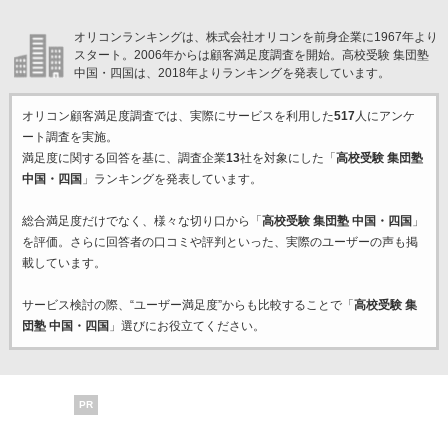
オリコンランキングは、株式会社オリコンを前身企業に1967年より
スタート。2006年からは顧客満足度調査を開始。高校受験 集団塾
中国・四国は、2018年よりランキングを発表しています。
オリコン顧客満足度調査では、実際にサービスを利用した
517
人にアンケ
ート調査を実施。
満足度に関する回答を基に、調査企業
13
社を対象にした「
高校受験 集団塾
中国・四国
」ランキングを発表しています。
総合満足度だけでなく、様々な切り口から「
高校受験 集団塾 中国・四国
」
を評価。さらに回答者の口コミや評判といった、実際のユーザーの声も掲
載しています。
サービス検討の際、“ユーザー満足度”からも比較することで「
高校受験 集
団塾 中国・四国
」選びにお役立てください。
PR