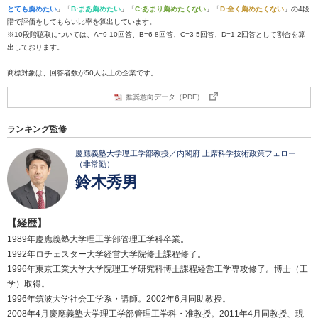
とても薦めたい
」「
B:まあ薦めたい
」「
C:あまり薦めたくない
」「
D:全く薦めたくない
」の4段
階で評価をしてもらい比率を算出しています。
※10段階聴取については、A=9-10回答、B=6-8回答、C=3-5回答、D=1-2回答として割合を算
出しております。
商標対象は、回答者数が50人以上の企業です。
推奨意向データ（PDF）
ランキング監修
慶應義塾大学理工学部教授／内閣府 上席科学技術政策フェロー
（非常勤）
鈴木秀男
【経歴】
1989年慶應義塾大学理工学部管理工学科卒業。
1992年ロチェスター大学経営大学院修士課程修了。
1996年東京工業大学大学院理工学研究科博士課程経営工学専攻修了。博士（工
学）取得。
1996年筑波大学社会工学系・講師。2002年6月同助教授。
2008年4月慶應義塾大学理工学部管理工学科・准教授。2011年4月同教授、現