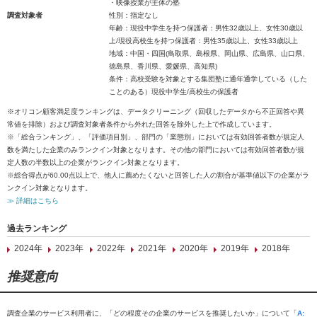
・映像授業が主体の塾
調査対象者
性別：指定なし
年齢：現役中学生を持つ保護者：男性32歳以上、女性30歳以
上/現役高校生を持つ保護者：男性35歳以上、女性33歳以上
地域：中国・四国(鳥取県、島根県、岡山県、広島県、山口県、
徳島県、香川県、愛媛県、高知県)
条件：高校受験を対象とする集団塾に通年通学している（した
ことのある）現役中学生/高校生の保護者
※オリコン顧客満足度ランキングは、データクリーニング（回収したデータから不正回答や異
常値を排除）および調査対象者条件から外れた回答を除外した上で作成しています。
※「総合ランキング」、「評価項目別」、部門の「業態別」においては有効回答者数が規定人
数を満たした企業のみランクイン対象となります。その他の部門においては有効回答者数が規
定人数の半数以上の企業がランクイン対象となります。
※総合得点が60.00点以上で、他人に薦めたくないと回答した人の割合が基準値以下の企業がラ
ンクイン対象となります。
≫ 詳細はこちら
過去ランキング
2024年
2023年
2022年
2021年
2020年
2019年
2018年
推奨意向
調査企業のサービス利用者に、「どの程度その企業のサービスを推奨したいか」について「
A: