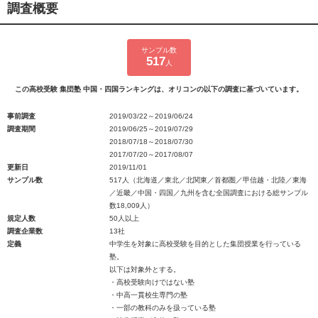
調査概要
サンプル数
517
人
この高校受験 集団塾 中国・四国ランキングは、オリコンの以下の調査に基づいています。
事前調査
2019/03/22～2019/06/24
調査期間
2019/06/25～2019/07/29
2018/07/18～2018/07/30
2017/07/20～2017/08/07
更新日
2019/11/01
サンプル数
517人（北海道／東北／北関東／首都圏／甲信越・北陸／東海
／近畿／中国・四国／九州を含む全国調査における総サンプル
数18,009人）
規定人数
50人以上
調査企業数
13社
定義
中学生を対象に高校受験を目的とした集団授業を行っている
塾。
以下は対象外とする。
・高校受験向けではない塾
・中高一貫校生専門の塾
・一部の教科のみを扱っている塾