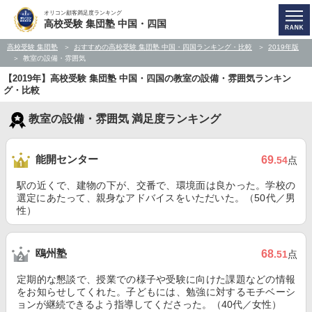
オリコン顧客満足度ランキング
高校受験 集団塾 中国・四国
高校受験 集団塾
おすすめの高校受験 集団塾 中国・四国ランキング・比較
2019年版
教室の設備・雰囲気
【2019年】高校受験 集団塾 中国・四国の教室の設備・雰囲気ランキン
グ・比較
教室の設備・雰囲気 満足度ランキング
能開センター
69
.54
点
駅の近くで、建物の下が、交番で、環境面は良かった。学校の
選定にあたって、親身なアドバイスをいただいた。（50代／男
性）
鴎州塾
68
.51
点
定期的な懇談で、授業での様子や受験に向けた課題などの情報
をお知らせしてくれた。子どもには、勉強に対するモチベーシ
ョンが継続できるよう指導してくださった。（40代／女性）