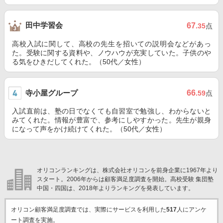
田中学習会
67
.35
点
高校入試に関して、高校の先生を招いての説明会などがあっ
た。受験に関する資料や、ノウハウが充実していた。子供のや
る気をひきだしてくれた。（50代／女性）
寺小屋グループ
66
.59
点
入試直前は、塾の日でなくても自習室で勉強し、わからないと
みてくれた。情報が豊富で、参考にしやすかった。先生が親身
になって声をかけ続けてくれた。（50代／女性）
オリコンランキングは、株式会社オリコンを前身企業に1967年より
スタート。2006年からは顧客満足度調査を開始。高校受験 集団塾
中国・四国は、2018年よりランキングを発表しています。
オリコン顧客満足度調査では、実際にサービスを利用した
517
人にアンケ
ート調査を実施。