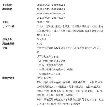
事前調査
2019/03/22～2019/06/24
調査期間
2019/06/25～2019/07/29
2018/07/18～2018/07/30
2017/07/20～2017/08/07
更新日
2019/11/01
サンプル数
517人（北海道／東北／北関東／首都圏／甲信越・北陸／東海
／近畿／中国・四国／九州を含む全国調査における総サンプル
数18,009人）
規定人数
50人以上
調査企業数
13社
定義
中学生を対象に高校受験を目的とした集団授業を行っている
塾。
以下は対象外とする。
・高校受験向けではない塾
・中高一貫校生専門の塾
・一部の教科のみを扱っている塾
・映像授業が主体の塾
調査対象者
性別：指定なし
年齢：現役中学生を持つ保護者：男性32歳以上、女性30歳以
上/現役高校生を持つ保護者：男性35歳以上、女性33歳以上
地域：中国・四国(鳥取県、島根県、岡山県、広島県、山口県、
徳島県、香川県、愛媛県、高知県)
条件：高校受験を対象とする集団塾に通年通学している（した
ことのある）現役中学生/高校生の保護者