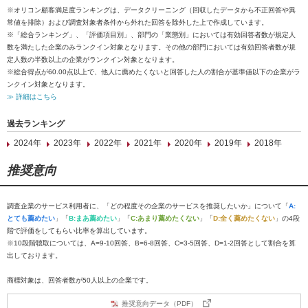
※オリコン顧客満足度ランキングは、データクリーニング（回収したデータから不正回答や異
常値を排除）および調査対象者条件から外れた回答を除外した上で作成しています。
※「総合ランキング」、「評価項目別」、部門の「業態別」においては有効回答者数が規定人
数を満たした企業のみランクイン対象となります。その他の部門においては有効回答者数が規
定人数の半数以上の企業がランクイン対象となります。
※総合得点が60.00点以上で、他人に薦めたくないと回答した人の割合が基準値以下の企業がラ
ンクイン対象となります。
≫ 詳細はこちら
過去ランキング
2024年
2023年
2022年
2021年
2020年
2019年
2018年
推奨意向
調査企業のサービス利用者に、「どの程度その企業のサービスを推奨したいか」について「
A:
とても薦めたい
」「
B:まあ薦めたい
」「
C:あまり薦めたくない
」「
D:全く薦めたくない
」の4段
階で評価をしてもらい比率を算出しています。
※10段階聴取については、A=9-10回答、B=6-8回答、C=3-5回答、D=1-2回答として割合を算
出しております。
商標対象は、回答者数が50人以上の企業です。
推奨意向データ（PDF）