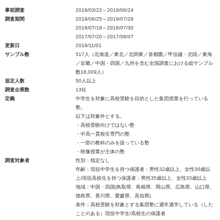
事前調査
2019/03/22～2019/06/24
調査期間
2019/06/25～2019/07/29
2018/07/18～2018/07/30
2017/07/20～2017/08/07
更新日
2019/11/01
サンプル数
517人（北海道／東北／北関東／首都圏／甲信越・北陸／東海
／近畿／中国・四国／九州を含む全国調査における総サンプル
数18,009人）
規定人数
50人以上
調査企業数
13社
定義
中学生を対象に高校受験を目的とした集団授業を行っている
塾。
以下は対象外とする。
・高校受験向けではない塾
・中高一貫校生専門の塾
・一部の教科のみを扱っている塾
・映像授業が主体の塾
調査対象者
性別：指定なし
年齢：現役中学生を持つ保護者：男性32歳以上、女性30歳以
上/現役高校生を持つ保護者：男性35歳以上、女性33歳以上
地域：中国・四国(鳥取県、島根県、岡山県、広島県、山口県、
徳島県、香川県、愛媛県、高知県)
条件：高校受験を対象とする集団塾に通年通学している（した
ことのある）現役中学生/高校生の保護者