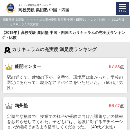
オリコン顧客満足度ランキング
高校受験 集団塾 中国・四国
高校受験 集団塾
おすすめの高校受験 集団塾 中国・四国ランキング・比較
2019年版
カリキュラムの充実度
【2019年】高校受験 集団塾 中国・四国のカリキュラムの充実度ランキン
グ・比較
カリキュラムの充実度 満足度ランキング
能開センター
67
.88
点
駅の近くで、建物の下が、交番で、環境面は良かった。学校の
選定にあたって、親身なアドバイスをいただいた。（50代／男
性）
鴎州塾
66
.07
点
定期的な懇談で、授業での様子や受験に向けた課題などの情報
をお知らせしてくれた。子どもには、勉強に対するモチベーシ
ョンが継続できるよう指導してくださった。（40代／女性）