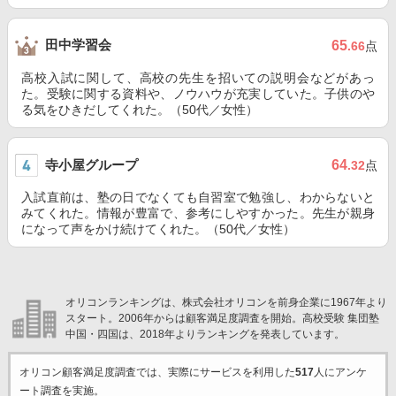
田中学習会
65
.66
点
高校入試に関して、高校の先生を招いての説明会などがあっ
た。受験に関する資料や、ノウハウが充実していた。子供のや
る気をひきだしてくれた。（50代／女性）
寺小屋グループ
64
.32
点
入試直前は、塾の日でなくても自習室で勉強し、わからないと
みてくれた。情報が豊富で、参考にしやすかった。先生が親身
になって声をかけ続けてくれた。（50代／女性）
オリコンランキングは、株式会社オリコンを前身企業に1967年より
スタート。2006年からは顧客満足度調査を開始。高校受験 集団塾
中国・四国は、2018年よりランキングを発表しています。
オリコン顧客満足度調査では、実際にサービスを利用した
517
人にアンケ
ート調査を実施。