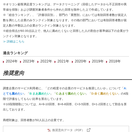
※オリコン顧客満足度ランキングは、データクリーニング（回収したデータから不正回答や異
常値を排除）および調査対象者条件から外れた回答を除外した上で作成しています。
※「総合ランキング」、「評価項目別」、部門の「業態別」においては有効回答者数が規定人
数を満たした企業のみランクイン対象となります。その他の部門においては有効回答者数が規
定人数の半数以上の企業がランクイン対象となります。
※総合得点が60.00点以上で、他人に薦めたくないと回答した人の割合が基準値以下の企業がラ
ンクイン対象となります。
≫ 詳細はこちら
過去ランキング
2024年
2023年
2022年
2021年
2020年
2019年
2018年
推奨意向
調査企業のサービス利用者に、「どの程度その企業のサービスを推奨したいか」について「
A:
とても薦めたい
」「
B:まあ薦めたい
」「
C:あまり薦めたくない
」「
D:全く薦めたくない
」の4段
階で評価をしてもらい比率を算出しています。
※10段階聴取については、A=9-10回答、B=6-8回答、C=3-5回答、D=1-2回答として割合を算
出しております。
商標対象は、回答者数が50人以上の企業です。
推奨意向データ（PDF）