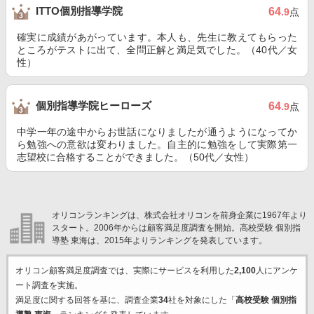
ITTO個別指導学院
64
.9
点
確実に成績があがっています。本人も、先生に教えてもらった
ところがテストに出て、全問正解と満足気でした。（40代／女
性）
個別指導学院ヒーローズ
64
.9
点
中学一年の途中からお世話になりましたが通うようになってか
ら勉強への意欲は変わりました。自主的に勉強をして実際第一
志望校に合格することができました。（50代／女性）
オリコンランキングは、株式会社オリコンを前身企業に1967年より
スタート。2006年からは顧客満足度調査を開始。高校受験 個別指
導塾 東海は、2015年よりランキングを発表しています。
オリコン顧客満足度調査では、実際にサービスを利用した
2,100
人にアンケ
ート調査を実施。
満足度に関する回答を基に、調査企業
34
社を対象にした「
高校受験 個別指