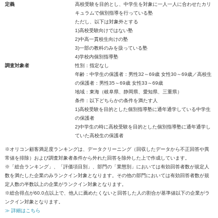
定義
高校受験を目的とし、中学生を対象に一人一人に合わせたカリ
キュラムで個別指導を行っている塾
ただし、以下は対象外とする
1)高校受験向けではない塾
2)中高一貫校生向けの塾
3)一部の教科のみを扱っている塾
4)学校内個別指導塾
調査対象者
性別：指定なし
年齢：中学生の保護者：男性32～69歳 女性30～69歳／高校生
の保護者：男性35～69歳 女性33～69歳
地域：東海（岐阜県、静岡県、愛知県、三重県）
条件：以下どちらかの条件を満たす人
1)高校受験を目的とした個別指導塾に通年通学している中学生
の保護者
2)中学生の時に高校受験を目的とした個別指導塾に通年通学し
ていた高校生の保護者
※オリコン顧客満足度ランキングは、データクリーニング（回収したデータから不正回答や異
常値を排除）および調査対象者条件から外れた回答を除外した上で作成しています。
※「総合ランキング」、「評価項目別」、部門の「業態別」においては有効回答者数が規定人
数を満たした企業のみランクイン対象となります。その他の部門においては有効回答者数が規
定人数の半数以上の企業がランクイン対象となります。
※総合得点が60.0点以上で、他人に薦めたくないと回答した人の割合が基準値以下の企業がラ
ンクイン対象となります。
≫ 詳細はこちら