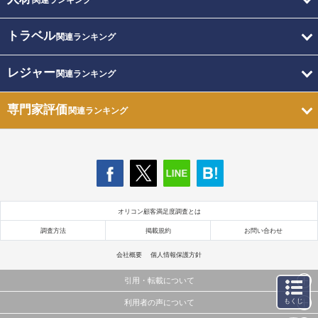
関連ランキング
トラベル
関連ランキング
レジャー
関連ランキング
専門家評価
関連ランキング
オリコン顧客満足度調査とは
調査方法
掲載規約
お問い合わせ
会社概要
個人情報保護方針
引用・転載について
もくじ
利用者の声について
当サイトで公開されている情報（文字、写真、イラスト、画像データ等）及びこれらの配置・
編集および構造などについての著作権は株式会社oricon MEに帰属しております。