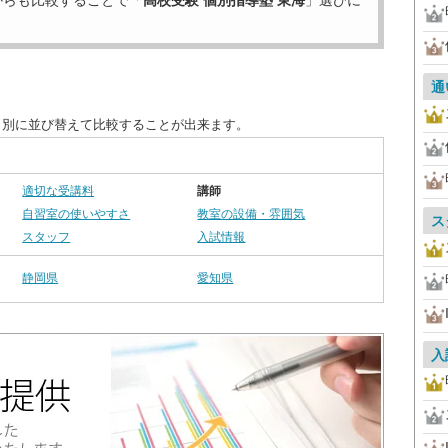
からも比較することで「
高校受験 個別指導塾 東海
」選びに
通
目別に並び替えて比較することが出来ます。
適切な受講料
講師
自習室の使いやすさ
教室の設備・雰囲気
ス
スタッフ
入試情報
静岡県
愛知県
入