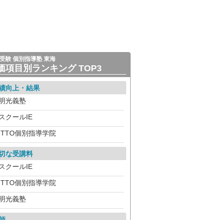
受験 個別指導塾 東海
価項目別ランキング TOP3
績向上・結果
明光義塾
スクールIE
ITTO個別指導学院
切な受講料
スクールIE
ITTO個別指導学院
明光義塾
師