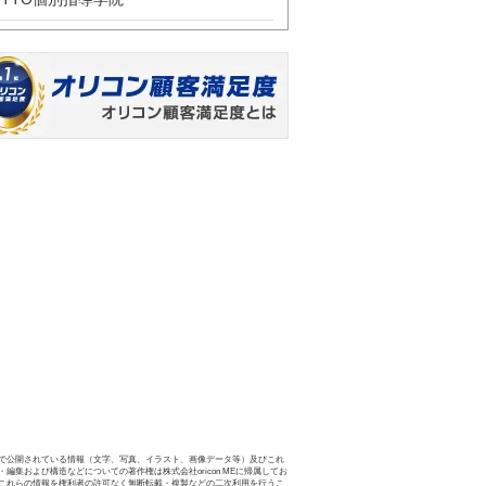
で公開されている情報（文字、写真、イラスト、画像データ等）及びこれ
・編集および構造などについての著作権は株式会社oricon MEに帰属してお
これらの情報を権利者の許可なく無断転載・複製などの二次利用を行うこ