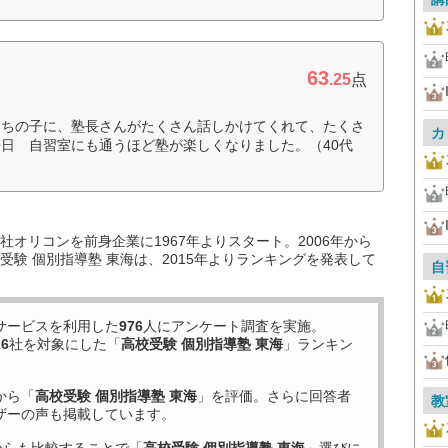
63
.25
点
うちの子に、塾長さんがたくさん話しかけてくれて、たくさ
カ
日 自習室にも通うほど塾が楽しくなりました。（40代
オリコンを前身企業に1967年よりスタート。2006年から
験 個別指導塾 東海は、2015年よりランキングを発表して
自
サービスを利用した
976
人にアンケート調査を実施。
26
社を対象にした「
高校受験 個別指導塾 東海
」ランキン
から「
高校受験 個別指導塾 東海
」を評価。さらに回答者
教
ザーの声も掲載しています。