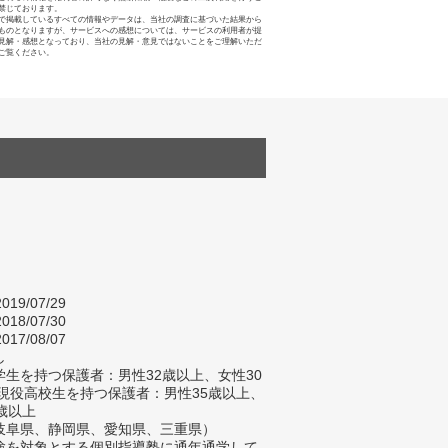
禁じております。
で掲載しているすべての情報やデータは、当社の調査に基づいた結果から
ものとなりますが、サービスへの感想については、サービスの利用者が提
見解・感想となっており、当社の見解・意見ではないことをご理解いただ
ご覧ください。
019/07/29
018/07/30
017/08/07
し
生を持つ保護者：男性32歳以上、女性30
/現役高校生を持つ保護者：男性35歳以上、
歳以上
岐阜県、静岡県、愛知県、三重県）
験を対象とする個別指導塾に通年通学して