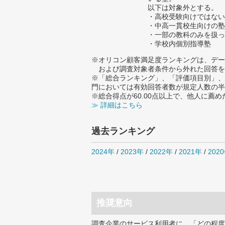
以下は対象外とする。
・高校受験向けではない
・中高一貫校生向けの塾
・一部の教科のみを扱っ
・学校内個別指導塾
※オリコン顧客満足度ランキングは、デー
および調査対象者条件から外れた回答を
※「総合ランキング」、「評価項目別」、
門においては有効回答者数が規定人数の半
※総合得点が60.00点以上で、他人に
≫ 詳細はこちら
過去ランキング
2024年
/
2023年
/
2022年
/
2021年
/
202
推奨意向
調査企業のサービス利用者に、「どの程度