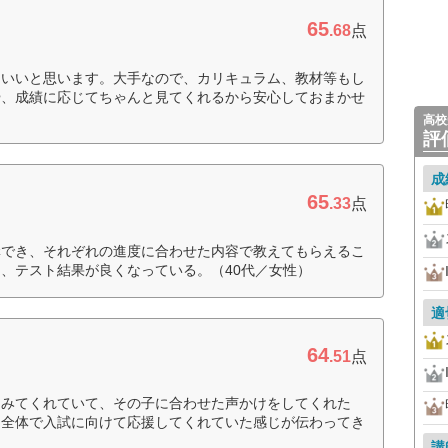
65
.68
点
くいいと思います。大手なので、カリキュラム、教材等もし
や、成績に応じてちゃんと見てくれるから安心しておまかせ
高校
評
成
65
.33
点
講でき、それぞれの進度に合わせた内容で教えてもらえるこ
、テスト結果が良くなっている。（40代／女性）
適
64
.51
点
くみてくれていて、その子に合わせた声かけをしてくれた
イ全体で入試に向けて応援してくれていた感じが伝わってき
講