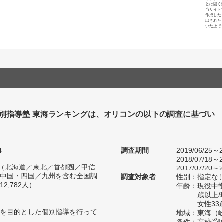
とは固く
当サイト
作成した
出された
いた上で
個別指導塾 東海ランキングは、オリコンの以下の調査に基づい
4
調査期間
2019/06/25～2
2018/07/18～2
人（北海道／東北／首都圏／甲信
2017/07/20～2
中国・四国／九州を含む全国調
調査対象者
性別：指定な
2,782人）
年齢：現役中学
歳以上
女性33
を目的とした個別指導を行って
地域：東海（
条件：高校受