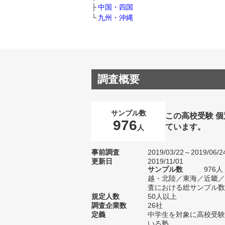
中国・四国
九州・沖縄
調査概要
サンプル数
この高校受験 
976
ています。
人
事前調査
2019/03/22～2019/06/2
更新日
2019/11/01
サンプル数
976
越・北陸／東海／近畿／
査における総サンプル数1
規定人数
50人以上
調査企業数
26社
定義
中学生を対象に高校受験
いる塾。