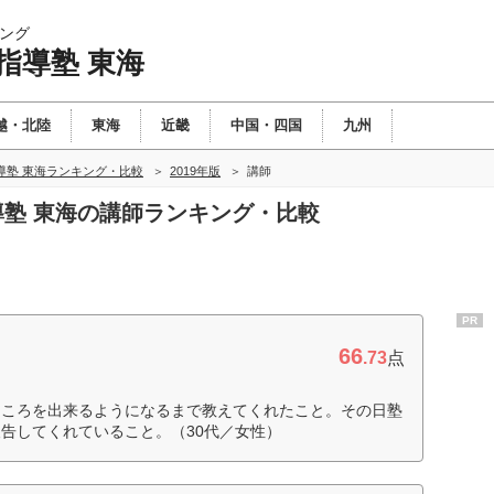
ング
指導塾 東海
越・北陸
東海
近畿
中国・四国
九州
導塾 東海ランキング・比較
2019年版
講師
指導塾 東海の講師ランキング・比較
PR
66
.73
点
ところを出来るようになるまで教えてくれたこと。その日塾
告してくれていること。（30代／女性）