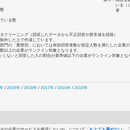
いる（
塾
者
ている塾
タクリーニング（回収したデータから不正回答や異常値を排除）
除外した上で作成しています。
部門の「業態別」においては有効回答者数が規定人数を満たした企業の
数以上の企業がランクイン対象となります。
薦めたくないと回答した人の割合が基準値以下の企業がランクイン対象とな
0年
/
2019年
/
2018年
/
2017年
/
2016年
/
2015年
その企業のサービスを推奨したいか」について「
A:とても薦めたい
」