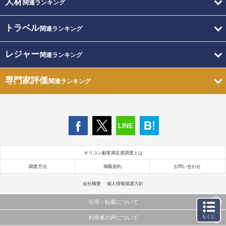
人材
関連ランキング
トラベル
関連ランキング
レジャー
関連ランキング
専門家評価
関連ランキング
オリコン顧客満足度調査とは
調査方法
掲載規約
お問い合わせ
会社概要
個人情報保護方針
引用・転載について
もくじ
利用者の声について
当サイトで公開されている情報（文字、写真、イラスト、画像データ等）及びこれらの配置・