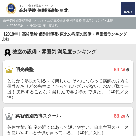
オリコン顧客満足度ランキング
高校受験 個別指導塾 東北
高校受験 個別指導塾
おすすめの高校受験 個別指導塾 東北ランキング・比較
2018年版
教室の設備・雰囲気
【2018年】高校受験 個別指導塾 東北の教室の設備・雰囲気ランキング・
比較
教室の設備・雰囲気 満足度ランキング
明光義塾
69
.68
点
とにかく塾長が明るくて楽しい。それにならって講師の片方も
個性がありどの先生に当たってもハズレがない。おかげ様で一
度も欠席することなく楽しんで学ぶ事ができた。（40代／女
性）
英智個別指導スクール
68
.28
点
英智学館が自宅の近くにあって通いやすい。自主学習スペース
が使いやすいと子供が言っている。（40代／女性）