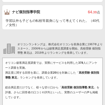
ナビ個別指導学院
64
.39
点
学習以外も子どもの転校等親身になって考えてくれた。（40代
／女性）
オリコンランキングは、株式会社オリコンを前身企業に1967年より
スタート。2006年からは顧客満足度調査を開始。高校受験 個別指
導塾 東北は、2018年よりランキングを発表しています。
オリコン顧客満足度調査では、実際にサービスを利用した
378
人にアンケ
ート調査を実施。
満足度に関する回答を基に、調査企業
20
社を対象にした「
高校受験 個別指
導塾 東北
」ランキングを発表しています。
総合満足度だけでなく、様々な切り口から「
高校受験 個別指導塾 東北
」を
評価。さらに回答者の口コミや評判といった、実際のユーザーの声も掲載
しています。