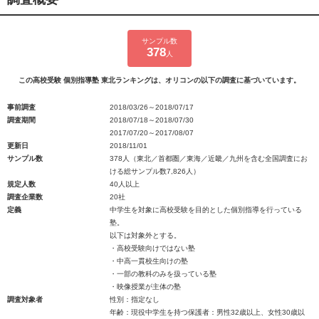
サンプル数
378
人
この高校受験 個別指導塾 東北ランキングは、オリコンの以下の調査に基づいています。
事前調査
2018/03/26～2018/07/17
調査期間
2018/07/18～2018/07/30
2017/07/20～2017/08/07
更新日
2018/11/01
サンプル数
378人（東北／首都圏／東海／近畿／九州を含む全国調査にお
ける総サンプル数7,826人）
規定人数
40人以上
調査企業数
20社
定義
中学生を対象に高校受験を目的とした個別指導を行っている
塾。
以下は対象外とする。
・高校受験向けではない塾
・中高一貫校生向けの塾
・一部の教科のみを扱っている塾
・映像授業が主体の塾
調査対象者
性別：指定なし
年齢：現役中学生を持つ保護者：男性32歳以上、女性30歳以