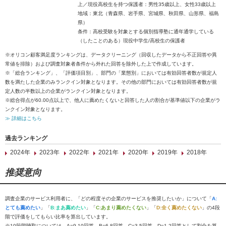
上／現役高校生を持つ保護者：男性35歳以上、女性33歳以上
地域：東北（青森県、岩手県、宮城県、秋田県、山形県、福島
県）
条件：高校受験を対象とする個別指導塾に通年通学している
（したことのある）現役中学生/高校生の保護者
※オリコン顧客満足度ランキングは、データクリーニング（回収したデータから不正回答や異
常値を排除）および調査対象者条件から外れた回答を除外した上で作成しています。
※「総合ランキング」、「評価項目別」、部門の「業態別」においては有効回答者数が規定人
数を満たした企業のみランクイン対象となります。その他の部門においては有効回答者数が規
定人数の半数以上の企業がランクイン対象となります。
※総合得点が60.00点以上で、他人に薦めたくないと回答した人の割合が基準値以下の企業がラ
ンクイン対象となります。
≫ 詳細はこちら
過去ランキング
2024年
2023年
2022年
2021年
2020年
2019年
2018年
推奨意向
調査企業のサービス利用者に、「どの程度その企業のサービスを推奨したいか」について「
A:
とても薦めたい
」「
B:まあ薦めたい
」「
C:あまり薦めたくない
」「
D:全く薦めたくない
」の4段
階で評価をしてもらい比率を算出しています。
※10段階聴取については、A=9-10回答、B=6-8回答、C=3-5回答、D=1-2回答として割合を算