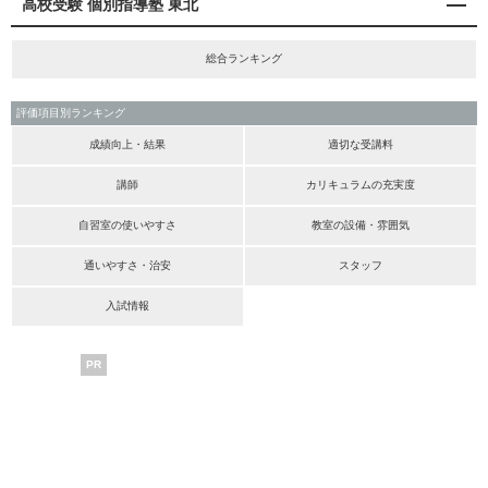
高校受験 個別指導塾 東北
総合ランキング
評価項目別ランキング
成績向上・結果
適切な受講料
講師
カリキュラムの充実度
自習室の使いやすさ
教室の設備・雰囲気
通いやすさ・治安
スタッフ
入試情報
PR