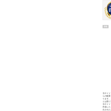
PR
当サイト
らの配置
ります。
とは固く
当サイト
作成した
出された