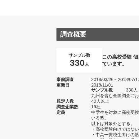
調査概要
サンプル数
この高校受験 
330
ています。
人
事前調査
2018/03/26～2018/07/1
更新日
2018/11/01
サンプル数
330
九州を含む全国調査におけ
規定人数
40人以上
調査企業数
19社
定義
中学生を対象に高校受験
いる塾。
以下は対象外とする。
・高校受験向けではない
・中高一貫校生向けの塾