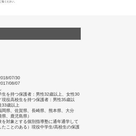
ご覧ください。
018/07/30
017/08/07
し
生を持つ保護者：男性32歳以上、女性30
／現役高校生を持つ保護者：男性35歳以
性33歳以上
福岡県、佐賀県、長崎県、熊本県、大分
崎県、鹿児島県）
験を対象とする個別指導塾に通年通学して
したことのある）現役中学生/高校生の保護