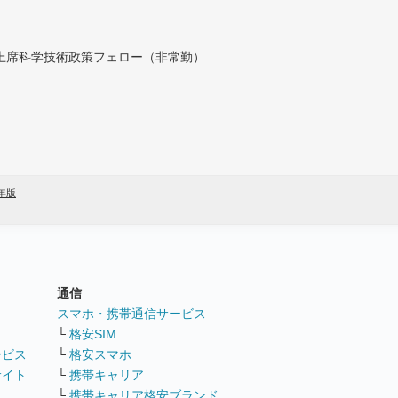
付上席科学技術政策フェロー（非常勤）
8年版
通信
ト
スマホ・携帯通信サービス
└
格安SIM
ービス
└
格安スマホ
サイト
└
携帯キャリア
└
携帯キャリア格安ブランド