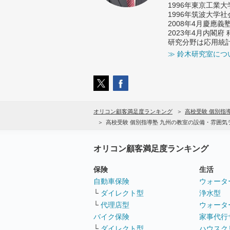
1996年東京工業
1996年筑波大学
2008年4月慶應
2023年4月内閣
研究分野は応用統
≫ 鈴木研究室につ
オリコン顧客満足度ランキング
高校受験 個別指
高校受験 個別指導塾 九州の教室の設備・雰囲
オリコン顧客満足度ランキング
保険
生活
自動車保険
ウォータ
└
ダイレクト型
浄水型
└
代理店型
ウォータ
バイク保険
家事代行
└
ダイレクト型
ハウスク