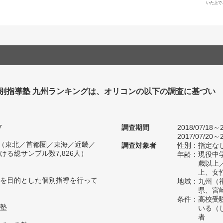
いた上で
個別指導塾 九州ランキングは、オリコンの以下の調査に基づい
7
調査期間
2018/07/18～2
2017/07/20～2
人（東北／首都圏／東海／近畿／
調査対象者
性別：指定な
る総サンプル数7,826人）
年齢：現役中学
歳以上
上、女
を目的とした個別指導を行って
地域：九州（
県、宮
条件：高校受
塾
いる（
者