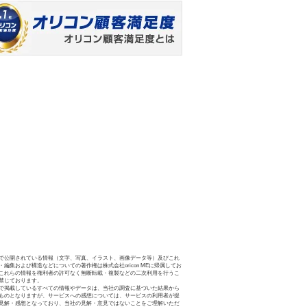
で公開されている情報（文字、写真、イラスト、画像データ等）及びこれ
・編集および構造などについての著作権は株式会社oricon MEに帰属してお
これらの情報を権利者の許可なく無断転載・複製などの二次利用を行うこ
禁じております。
で掲載しているすべての情報やデータは、当社の調査に基づいた結果から
ものとなりますが、サービスへの感想については、サービスの利用者が提
見解・感想となっており、当社の見解・意見ではないことをご理解いただ