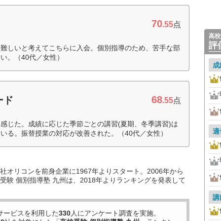
70
.55
点
高校
評
は難しいと考えてこちらに入会。個別指導のため、苦手な部
い。（40代／女性）
成
68
ード
.55
点
感じた。成績に応じた季節ごとの講習(夏期、冬季講習)は
適
いる。振替授業の対応が改善された。（40代／女性）
オリコンを前身企業に1967年よりスタート。2006年から
験 個別指導塾 九州は、2018年よりランキングを発表して
講
サービスを利用した
330
人にアンケート調査を実施。