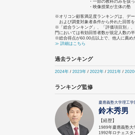
・一部の教科のみを扱っ
・映像授業が主体の塾
※オリコン顧客満足度ランキングは、デー
および調査対象者条件から外れた回答を
※「総合ランキング」、「評価項目別」、
門においては有効回答者数が規定人数の半
※総合得点が60.00点以上で、他人に
≫ 詳細はこちら
過去ランキング
2024年
/
2023年
/
2022年
/
2021年
/
202
ランキング監修
慶應義塾大学理工学
鈴木秀男
【経歴】
1989年慶應義塾
1992年ロチェス