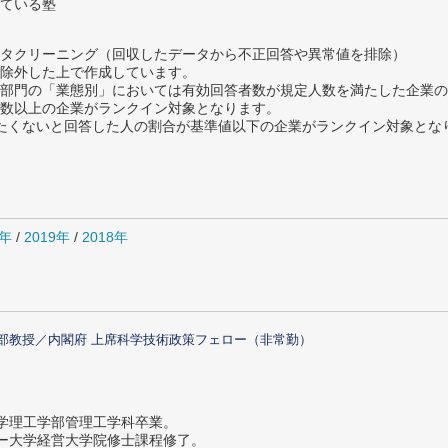
ている塾
タクリーニング（回収したデータから不正回答や異常値を排除）
除外した上で作成しています。
部門の「業態別」においては有効回答者数が規定人数を満たした企業の
数以上の企業がランクイン対象となります。
薦めたくないと回答した人の割合が基準値以下の企業がランクイン対象とな
0年
/
2019年
/
2018年
部教授／内閣府 上席科学技術政策フェロー（非常勤）
大学理工学部管理工学科卒業。
ター大学経営大学院修士課程修了。