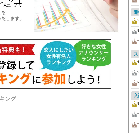
通
ス
入
キング