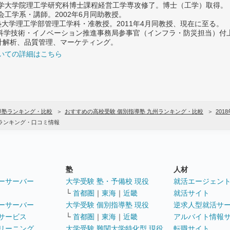
大学大学院理工学研究科博士課程経営工学専攻修了。博士（工学）取得。
社会工学系・講師。2002年6月同助教授。
義塾大学理工学部管理工学科・准教授。2011年4月同教授、現在に至る。
府 科学技術・イノベーション推進事務局参事官（インフラ・防災担当）
計解析、品質管理、マーケティング。
いての詳細はこちら
導塾ランキング・比較
おすすめの高校受験 個別指導塾 九州ランキング・比較
201
気ランキング・口コミ情報
塾
人材
ーサーバー
大学受験 塾・予備校 現役
就活エージェン
└
首都圏
｜
東海
｜
近畿
就活サイト
ーサーバー
大学受験 個別指導塾 現役
逆求人型就活サ
サービス
└
首都圏
｜
東海
｜
近畿
アルバイト情報
リーニング
大学受験 難関大学特化型 現役
転職サイト