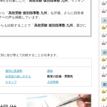
19
社を対象にした「
高校受験 個別指導塾 九州
」ランキン
から「
高校受験 個別指導塾 九州
」を評価。さらに回答者
ザーの声も掲載しています。
カ
からも比較することで「
高校受験 個別指導塾 九州
」選びに
自
目別に並び替えて比較することが出来ます。
適切な受講料
講師
自習室の使いやすさ
教室の設備・雰囲気
スタッフ
入試情報
教