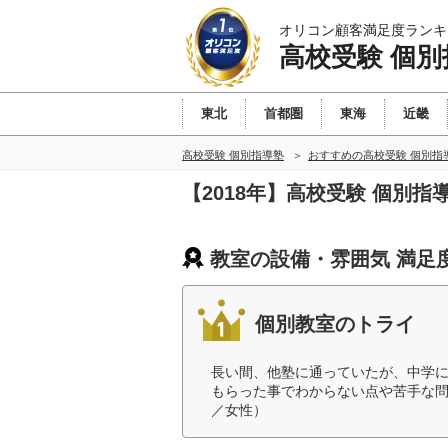
オリコン顧客満足度ランキ
高校受験 個別
東北
首都圏
東海
近畿
高校受験 個別指導塾
おすすめの高校受験 個別指
【2018年】高校受験 個別
教室の設備・雰囲気 満足
個別教室のトライ
長い間、他塾に通っていたが、中学
もらった事でわからない点や苦手な問
／女性）