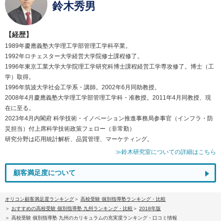
鈴木秀男
【経歴】
1989年慶應義塾大学理工学部管理工学科卒業。
1992年ロチェスター大学経営大学院修士課程修了。
1996年東京工業大学大学院理工学研究科博士課程経営工学専攻修了。博士（工
学）取得。
1996年筑波大学社会工学系・講師。2002年6月同助教授。
2008年4月慶應義塾大学理工学部管理工学科・准教授。2011年4月同教授、現
在に至る。
2023年4月内閣府 科学技術・イノベーション推進事務局参事官（インフラ・防
災担当）付上席科学技術政策フェロー（非常勤）
研究分野は応用統計解析、品質管理、マーケティング。
≫鈴木研究室についての詳細はこちら
顧客満足度について
オリコン顧客満足度ランキング
高校受験 個別指導塾ランキング・比較
おすすめの高校受験 個別指導塾 九州ランキング・比較
2018年版
高校受験 個別指導塾 九州のカリキュラムの充実度ランキング・口コミ情報