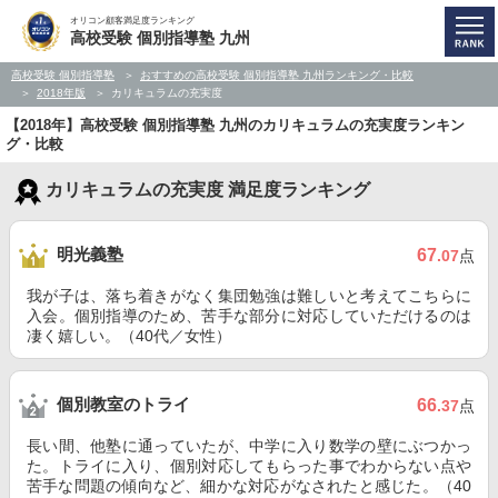
オリコン顧客満足度ランキング
高校受験 個別指導塾 九州
高校受験 個別指導塾
おすすめの高校受験 個別指導塾 九州ランキング・比較
2018年版
カリキュラムの充実度
【2018年】高校受験 個別指導塾 九州のカリキュラムの充実度ランキン
グ・比較
カリキュラムの充実度 満足度ランキング
明光義塾
67
.07
点
我が子は、落ち着きがなく集団勉強は難しいと考えてこちらに
入会。個別指導のため、苦手な部分に対応していただけるのは
凄く嬉しい。（40代／女性）
個別教室のトライ
66
.37
点
長い間、他塾に通っていたが、中学に入り数学の壁にぶつかっ
た。トライに入り、個別対応してもらった事でわからない点や
苦手な問題の傾向など、細かな対応がなされたと感じた。（40