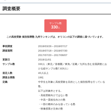
調査概要
サンプル数
330
人
この高校受験 個別指導塾 九州ランキングは、オリコンの以下の調査に基づいています。
事前調査
2018/03/26～2018/07/17
調査期間
2018/07/18～2018/07/30
2017/07/20～2017/08/07
更新日
2018/11/01
サンプル数
330人（東北／首都圏／東海／近畿／九州を含む全国調査にお
ける総サンプル数7,826人）
規定人数
40人以上
調査企業数
19社
定義
中学生を対象に高校受験を目的とした個別指導を行っている
塾。
以下は対象外とする。
・高校受験向けではない塾
・中高一貫校生向けの塾
・一部の教科のみを扱っている塾
・映像授業が主体の塾