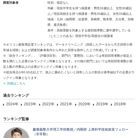
調査対象者
性別：指定なし
年齢：現役中学生を持つ保護者：男性32歳以上、女性30歳以
上／現役高校生を持つ保護者：男性35歳以上、女性33歳以上
地域：九州（福岡県、佐賀県、長崎県、熊本県、大分県、宮崎
県、鹿児島県）
条件：高校受験を対象とする個別指導塾に通年通学している
（したことのある）現役中学生/高校生の保護者
※オリコン顧客満足度ランキングは、データクリーニング（回収したデータから不正回答や異
常値を排除）および調査対象者条件から外れた回答を除外した上で作成しています。
※「総合ランキング」、「評価項目別」、部門の「業態別」においては有効回答者数が規定人
数を満たした企業のみランクイン対象となります。その他の部門においては有効回答者数が規
定人数の半数以上の企業がランクイン対象となります。
※総合得点が60.00点以上で、他人に薦めたくないと回答した人の割合が基準値以下の企業がラ
ンクイン対象となります。
≫ 詳細はこちら
過去ランキング
2024年
2023年
2022年
2021年
2020年
2019年
2018年
ランキング監修
慶應義塾大学理工学部教授／内閣府 上席科学技術政策フェロー
（非常勤）