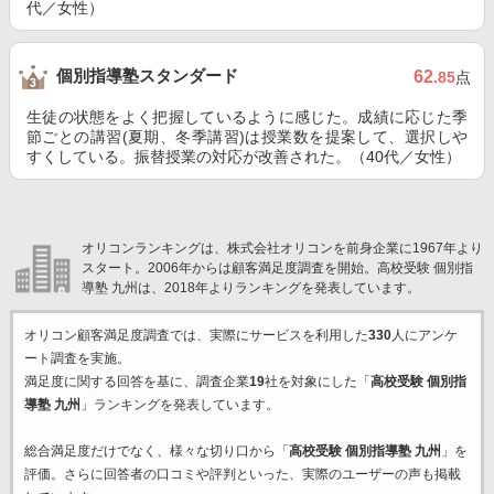
代／女性）
個別指導塾スタンダード
62
.85
点
生徒の状態をよく把握しているように感じた。成績に応じた季
節ごとの講習(夏期、冬季講習)は授業数を提案して、選択しや
すくしている。振替授業の対応が改善された。（40代／女性）
オリコンランキングは、株式会社オリコンを前身企業に1967年より
スタート。2006年からは顧客満足度調査を開始。高校受験 個別指
導塾 九州は、2018年よりランキングを発表しています。
オリコン顧客満足度調査では、実際にサービスを利用した
330
人にアンケ
ート調査を実施。
満足度に関する回答を基に、調査企業
19
社を対象にした「
高校受験 個別指
導塾 九州
」ランキングを発表しています。
総合満足度だけでなく、様々な切り口から「
高校受験 個別指導塾 九州
」を
評価。さらに回答者の口コミや評判といった、実際のユーザーの声も掲載