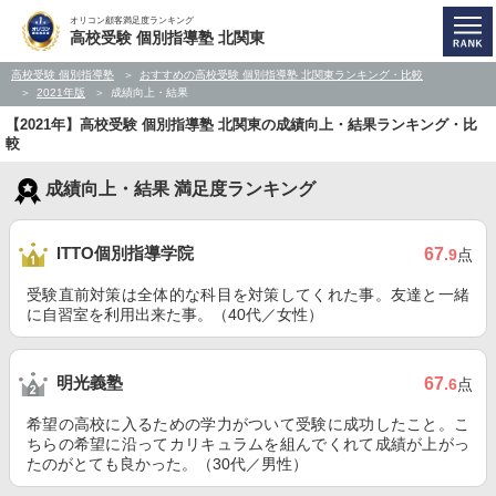
オリコン顧客満足度ランキング
高校受験 個別指導塾 北関東
高校受験 個別指導塾
おすすめの高校受験 個別指導塾 北関東ランキング・比較
2021年版
成績向上・結果
【2021年】高校受験 個別指導塾 北関東の成績向上・結果ランキング・比
較
成績向上・結果 満足度ランキング
ITTO個別指導学院
67
.9
点
受験直前対策は全体的な科目を対策してくれた事。友達と一緒
に自習室を利用出来た事。（40代／女性）
明光義塾
67
.6
点
希望の高校に入るための学力がついて受験に成功したこと。こ
ちらの希望に沿ってカリキュラムを組んでくれて成績が上がっ
たのがとても良かった。（30代／男性）