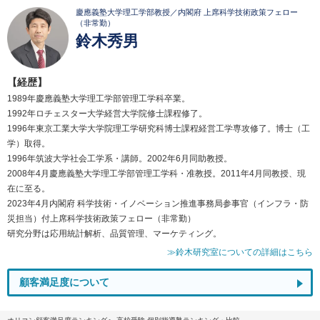
慶應義塾大学理工学部教授／内閣府 上席科学技術政策フェロー
（非常勤）
鈴木秀男
【経歴】
1989年慶應義塾大学理工学部管理工学科卒業。
1992年ロチェスター大学経営大学院修士課程修了。
1996年東京工業大学大学院理工学研究科博士課程経営工学専攻修了。博士（工
学）取得。
1996年筑波大学社会工学系・講師。2002年6月同助教授。
2008年4月慶應義塾大学理工学部管理工学科・准教授。2011年4月同教授、現
在に至る。
2023年4月内閣府 科学技術・イノベーション推進事務局参事官（インフラ・防
災担当）付上席科学技術政策フェロー（非常勤）
研究分野は応用統計解析、品質管理、マーケティング。
≫鈴木研究室についての詳細はこちら
顧客満足度について