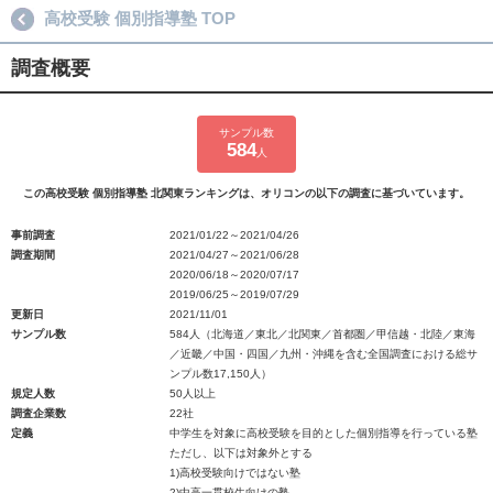
高校受験 個別指導塾 TOP
調査概要
サンプル数
584
人
この高校受験 個別指導塾 北関東ランキングは、オリコンの以下の調査に基づいています。
事前調査
2021/01/22～2021/04/26
調査期間
2021/04/27～2021/06/28
2020/06/18～2020/07/17
2019/06/25～2019/07/29
更新日
2021/11/01
サンプル数
584人（北海道／東北／北関東／首都圏／甲信越・北陸／東海
／近畿／中国・四国／九州・沖縄を含む全国調査における総サ
ンプル数17,150人）
規定人数
50人以上
調査企業数
22社
定義
中学生を対象に高校受験を目的とした個別指導を行っている塾
ただし、以下は対象外とする
1)高校受験向けではない塾
2)中高一貫校生向けの塾