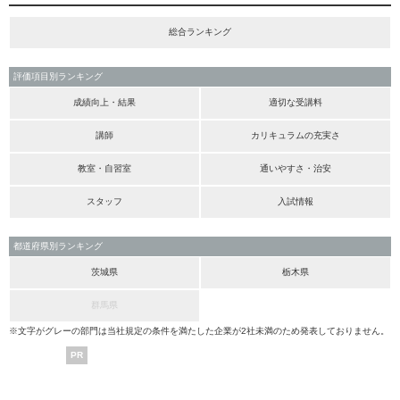
総合ランキング
評価項目別ランキング
成績向上・結果
適切な受講料
講師
カリキュラムの充実さ
教室・自習室
通いやすさ・治安
スタッフ
入試情報
都道府県別ランキング
茨城県
栃木県
群馬県
※文字がグレーの部門は当社規定の条件を満たした企業が2社未満のため発表しておりません。
PR