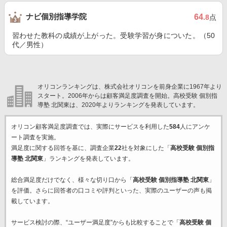
ナビ個別指導学院
64
.8
点
習わせた教科の成績が上がった。受験学習が身についた。（50
代／男性）
オリコンランキングは、株式会社オリコンを前身企業に1967年より
スタート。2006年からは顧客満足度調査を開始。高校受験 個別指
導塾 北関東は、2020年よりランキングを発表しています。
オリコン顧客満足度調査では、実際にサービスを利用した
584
人にアンケ
ート調査を実施。
満足度に関する回答を基に、調査企業
22
社を対象にした「
高校受験 個別指
導塾 北関東
」ランキングを発表しています。
総合満足度だけでなく、様々な切り口から「
高校受験 個別指導塾 北関東
」
を評価。さらに回答者の口コミや評判といった、実際のユーザーの声も掲
載しています。
サービス検討の際、“ユーザー満足度”からも比較することで「
高校受験 個