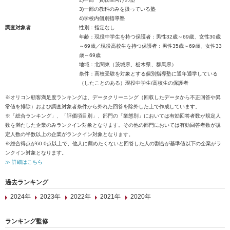
3)一部の教科のみを扱っている塾
4)学校内個別指導塾
調査対象者
性別：指定なし
年齢：現役中学生を持つ保護者：男性32歳～69歳、女性30歳
～69歳／現役高校生を持つ保護者：男性35歳～69歳、女性33
歳～69歳
地域：北関東（茨城県、栃木県、群馬県）
条件：高校受験を対象とする個別指導塾に通年通学している
（したことのある）現役中学生/高校生の保護者
※オリコン顧客満足度ランキングは、データクリーニング（回収したデータから不正回答や異
常値を排除）および調査対象者条件から外れた回答を除外した上で作成しています。
※「総合ランキング」、「評価項目別」、部門の「業態別」においては有効回答者数が規定人
数を満たした企業のみランクイン対象となります。その他の部門においては有効回答者数が規
定人数の半数以上の企業がランクイン対象となります。
※総合得点が60.0点以上で、他人に薦めたくないと回答した人の割合が基準値以下の企業がラ
ンクイン対象となります。
≫ 詳細はこちら
過去ランキング
2024年
2023年
2022年
2021年
2020年
ランキング監修