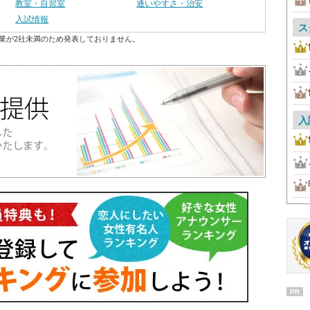
教室・自習室
通いやすさ・治安
入試情報
ス
業が2社未満のため発表しておりません。
入
PR