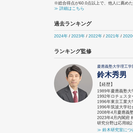
※総合得点が60.0点以上で、他人に薦
≫ 詳細はこちら
過去ランキング
2024年
/
2023年
/
2022年
/
2021年
/
202
ランキング監修
慶應義塾大学理工学
鈴木秀男
【経歴】
1989年慶應義塾
1992年ロチェス
1996年東京工業
1996年筑波大学
2008年4月慶應
2023年4月内閣
研究分野は応用統
≫ 鈴木研究室につ