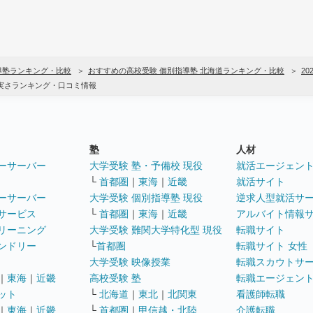
導塾ランキング・比較
おすすめの高校受験 個別指導塾 北海道ランキング・比較
20
充実さランキング・口コミ情報
塾
人材
ーサーバー
大学受験 塾・予備校 現役
就活エージェン
└
首都圏
｜
東海
｜
近畿
就活サイト
ーサーバー
大学受験 個別指導塾 現役
逆求人型就活サ
サービス
└
首都圏
｜
東海
｜
近畿
アルバイト情報
リーニング
大学受験 難関大学特化型 現役
転職サイト
ンドリー
└
首都圏
転職サイト 女性
大学受験 映像授業
転職スカウトサ
｜
東海
｜
近畿
高校受験 塾
転職エージェン
ット
└
北海道
｜
東北
｜
北関東
看護師転職
｜
東海
｜
近畿
└
首都圏
｜
甲信越・北陸
介護転職