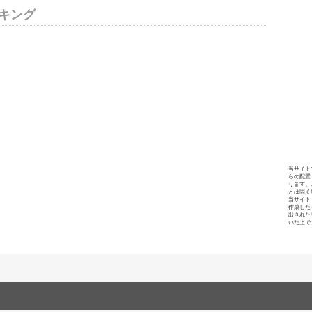
キング
当サイト
らの配置
ります。
とは固く
当サイト
作成した
出された
いた上で