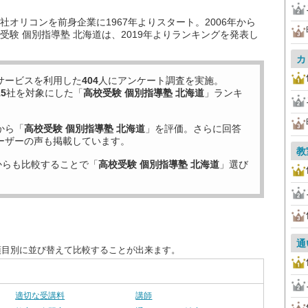
オリコンを前身企業に1967年よりスタート。2006年から
験 個別指導塾 北海道は、2019年よりランキングを発表し
カ
サービスを利用した
404
人にアンケート調査を実施。
15
社を対象にした「
高校受験 個別指導塾 北海道
」ランキ
から「
高校受験 個別指導塾 北海道
」を評価。さらに回答
ーザーの声も掲載しています。
教
からも比較することで「
高校受験 個別指導塾 北海道
」選び
通
項目別に並び替えて比較することが出来ます。
適切な受講料
講師