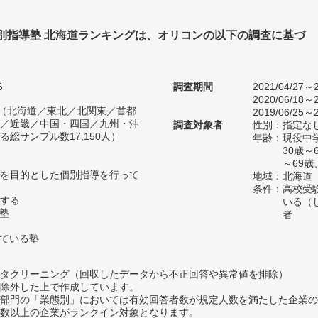
個別指導塾 北海道ランキングは、オリコンの以下の調査に基づ
6
調査期間
2021/04/27～2
2020/06/18～2
人（北海道／東北／北関東／首都
2019/06/25～2
／近畿／中国・四国／九州・沖
調査対象者
性別：指定な
総サンプル数17,150人）
年齢：現役中学
30歳
～69歳
を目的とした個別指導を行って
地域：北海道
条件：高校受
する
いる（
い塾
者
っている塾
タクリーニング（回収したデータから不正回答や異常値を排除）
除外した上で作成しています。
部門の「業態別」においては有効回答者数が規定人数を満たした企業の
数以上の企業がランクイン対象となります。