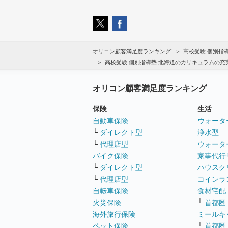
オリコン顧客満足度ランキング
高校受験 個別指
高校受験 個別指導塾 北海道のカリキュラムの
オリコン顧客満足度ランキング
保険
生活
自動車保険
ウォータ
└
ダイレクト型
浄水型
└
代理店型
ウォータ
バイク保険
家事代行
└
ダイレクト型
ハウスク
└
代理店型
コインラ
自転車保険
食材宅配
火災保険
└
首都圏
海外旅行保険
ミールキ
ペット保険
└
首都圏