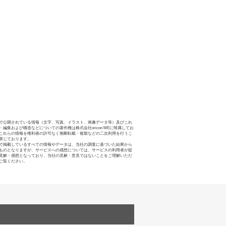
で公開されている情報（文字、写真、イラスト、画像データ等）及びこれ
・編集および構造などについての著作権は株式会社oricon MEに帰属してお
これらの情報を権利者の許可なく無断転載・複製などの二次利用を行うこ
禁じております。
で掲載しているすべての情報やデータは、当社の調査に基づいた結果から
ものとなりますが、サービスへの感想については、サービスの利用者が提
見解・感想となっており、当社の見解・意見ではないことをご理解いただ
ご覧ください。