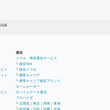
21年版
通信
ト
スマホ・携帯通信サービス
└
格安SIM
ービス
└
格安スマホ
サイト
└
携帯キャリア
└
携帯キャリア格安ブランド
ホームルーター
ービス
モバイルデータ通信
ト
プロバイダ
└
北海道
｜
東北
｜
関東
｜
東海
└
甲信越・北陸
｜
近畿
｜
中国