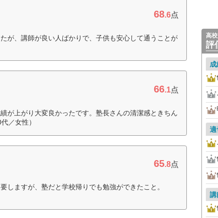
68
.6
点
高校
したが、講師が良い人ばかりで、子供も安心して通うことが
評
成
66
.1
点
成績が上がり大変良かったです。塾長さんの清潔感ときちん
0代／女性）
適
65
.8
点
を要しますが、塾だと学校帰りでも勉強ができたこと。
講