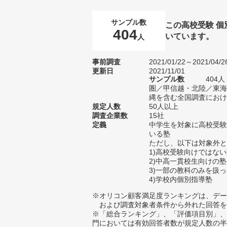
サンプル数
この高校受験 
404
いています。
人
事前調査
2021/01/22～2021/04/2
更新日
2021/11/01
サンプル数
404
圏／甲信越・北陸／東海
縄を含む全国調査における
規定人数
50人以上
調査企業数
15社
定義
中学生を対象に高校受験
いる塾
ただし、以下は対象外と
1)高校受験向けではな
2)中高一貫校生向けの塾
3)一部の教科のみを扱
4)学校内個別指導塾
※オリコン顧客満足度ランキングは、デー
および調査対象者条件から外れた回答を
※「総合ランキング」、「評価項目別」、
門においては有効回答者数が規定人数の半