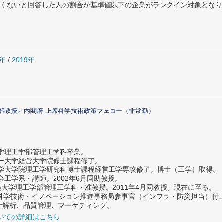
めたくないと回答した人の割合が基準値以下の企業がランクイン対象とな
0年
/
2019年
部教授／内閣府 上席科学技術政策フェロー（非常勤）
大学理工学部管理工学科卒業。
ター大学経営大学院修士課程修了。
大学大学院理工学研究科博士課程経営工学専攻修了。博士（工学）取得。
社会工学系・講師。2002年6月同助教授。
義塾大学理工学部管理工学科・准教授。2011年4月同教授、現在に至る。
府 科学技術・イノベーション推進事務局参事官（インフラ・防災担当）
計解析、品質管理、マーケティング。
いての詳細はこちら