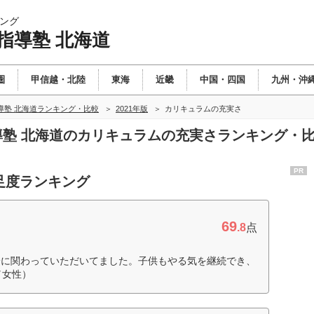
ング
指導塾 北海道
圏
甲信越・北陸
東海
近畿
中国・四国
九州・沖
導塾 北海道ランキング・比較
2021年版
カリキュラムの充実さ
指導塾 北海道のカリキュラムの充実さランキング・
PR
足度ランキング
69
.8
点
身に関わっていただいてました。子供もやる気を継続でき、
／女性）