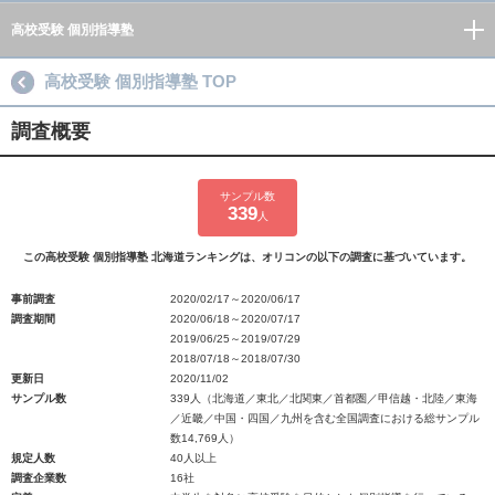
高校受験 個別指導塾
高校受験 個別指導塾 TOP
調査概要
サンプル数
339
人
この高校受験 個別指導塾 北海道ランキングは、オリコンの以下の調査に基づいています。
事前調査
2020/02/17～2020/06/17
調査期間
2020/06/18～2020/07/17
2019/06/25～2019/07/29
2018/07/18～2018/07/30
更新日
2020/11/02
サンプル数
339人（北海道／東北／北関東／首都圏／甲信越・北陸／東海
／近畿／中国・四国／九州を含む全国調査における総サンプル
数14,769人）
規定人数
40人以上
調査企業数
16社