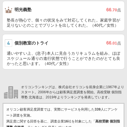
明光義塾
66
.70
点
塾長が熱心で、個々の状況をみて対応してくれた。家庭学習が
足りないとのことでプリントを出してくれた。（40代／女性）
個別教室のトライ
66
.01
点
通いやすい上、(息子)本人に見合うカリキュラムを組み、ほぼ
スケジュール通りの進行状態で行うことができたのがとても良
かったと思います。（40代／女性）
オリコンランキングは、株式会社オリコンを前身企業に1967年より
スタート。2006年からは顧客満足度調査を開始。高校受験 個別指
導塾 北海道は、2019年よりランキングを発表しています。
オリコン顧客満足度調査では、実際にサービスを利用した
339
人にアンケ
ート調査を実施。
満足度に関する回答を基に、調査企業
16
社を対象にした「
高校受験 個別指