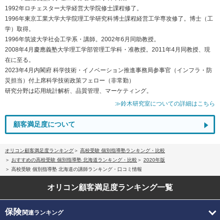
1992年ロチェスター大学経営大学院修士課程修了。
1996年東京工業大学大学院理工学研究科博士課程経営工学専攻修了。博士（工
学）取得。
1996年筑波大学社会工学系・講師。2002年6月同助教授。
2008年4月慶應義塾大学理工学部管理工学科・准教授。2011年4月同教授、現
在に至る。
2023年4月内閣府 科学技術・イノベーション推進事務局参事官（インフラ・防
災担当）付上席科学技術政策フェロー（非常勤）
研究分野は応用統計解析、品質管理、マーケティング。
≫鈴木研究室についての詳細はこちら
顧客満足度について
オリコン顧客満足度ランキング
高校受験 個別指導塾ランキング・比較
おすすめの高校受験 個別指導塾 北海道ランキング・比較
2020年版
高校受験 個別指導塾 北海道の講師ランキング・口コミ情報
オリコン顧客満足度
ランキング一覧
保険
関連ランキング