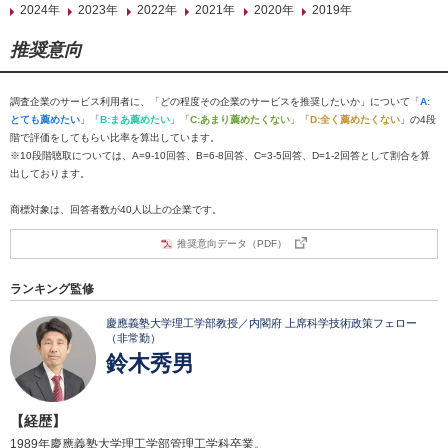
2024年
2023年
2022年
2021年
2020年
2019年
推奨意向
調査企業のサービス利用者に、「どの程度その企業のサービスを推奨したいか」について「
A:
とても薦めたい
」「
B:まあ薦めたい
」「
C:あまり薦めたくない
」「
D:全く薦めたくない
」の4段
階で評価をしてもらい比率を算出しています。
※10段階聴取については、A=9-10回答、B=6-8回答、C=3-5回答、D=1-2回答として割合を算
出しております。
商標対象は、回答者数が40人以上の企業です。
推奨意向データ（PDF）
ランキング監修
慶應義塾大学理工学部教授／内閣府 上席科学技術政策フェロー
（非常勤）
鈴木秀男
【経歴】
1989年慶應義塾大学理工学部管理工学科卒業。