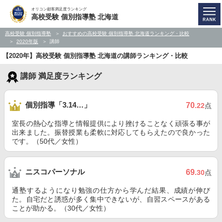
オリコン顧客満足度ランキング
高校受験 個別指導塾 北海道
高校受験 個別指導塾
おすすめの高校受験 個別指導塾 北海道ランキング・比較
2020年版
講師
【2020年】高校受験 個別指導塾 北海道の講師ランキング・比較
講師 満足度ランキング
個別指導「3.14…」
70
.22
点
室長の熱心な指導と情報提供により挫けることなく頑張る事が
出来ました。振替授業も柔軟に対応してもらえたので良かった
です。（50代／女性）
ニスコパーソナル
69
.30
点
通塾するようになり勉強の仕方から学んだ結果、成績が伸び
た。自宅だと誘惑が多く集中できないが、自習スペースがある
ことが助かる。（30代／女性）