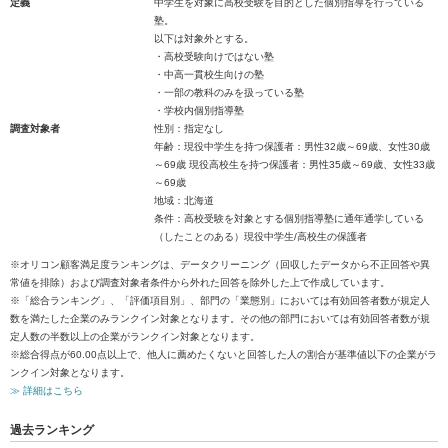
定義
中学生を対象に高校受験を目的とした個別指導を行っている
塾。
以下は対象外とする。
・高校受験向けではない塾
・中高一貫校生向けの塾
・一部の教科のみを扱っている塾
・学校内個別指導塾
調査対象者
性別：指定なし
年齢：現役中学生を持つ保護者：男性32歳～69歳、女性30歳
～69歳 現役高校生を持つ保護者：男性35歳～69歳、女性33歳
～69歳
地域：北海道
条件：高校受験を対象とする個別指導塾に通年通学している
（したことのある）現役中学生/高校生の保護者
※オリコン顧客満足度ランキングは、データクリーニング（回収したデータから不正回答や異
常値を排除）および調査対象者条件から外れた回答を除外した上で作成しています。
※「総合ランキング」、「評価項目別」、部門の「業態別」においては有効回答者数が規定人
数を満たした企業のみランクイン対象となります。その他の部門においては有効回答者数が規
定人数の半数以上の企業がランクイン対象となります。
※総合得点が60.00点以上で、他人に薦めたくないと回答した人の割合が基準値以下の企業がラ
ンクイン対象となります。
≫ 詳細はこちら
過去ランキング