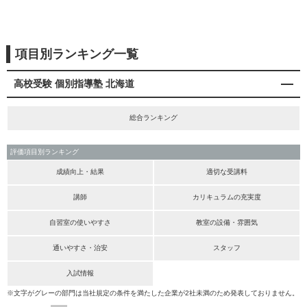
項目別ランキング一覧
高校受験 個別指導塾 北海道
総合ランキング
評価項目別ランキング
成績向上・結果
適切な受講料
講師
カリキュラムの充実度
自習室の使いやすさ
教室の設備・雰囲気
通いやすさ・治安
スタッフ
入試情報
※文字がグレーの部門は当社規定の条件を満たした企業が2社未満のため発表しておりません。