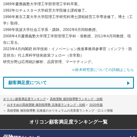
1989年慶應義塾大学理工学部管理工学科卒業。
1992年ロチェスター大学経営大学院修士課程修了。
1996年東京工業大学大学院理工学研究科博士課程経営工学専攻修了。博士（工
学）取得。
1996年筑波大学社会工学系・講師。2002年6月同助教授。
2008年4月慶應義塾大学理工学部管理工学科・准教授。2011年4月同教授、現
在に至る。
2023年4月内閣府 科学技術・イノベーション推進事務局参事官（インフラ・防
災担当）付上席科学技術政策フェロー（非常勤）
研究分野は応用統計解析、品質管理、マーケティング。
≫鈴木研究室についての詳細はこちら
顧客満足度について
オリコン顧客満足度ランキング
高校受験 個別指導塾ランキング・比較
おすすめの高校受験 個別指導塾 北海道ランキング・比較
2020年版
高校受験 個別指導塾 北海道のカリキュラムの充実度ランキング・口コミ情報
オリコン顧客満足度
ランキング一覧