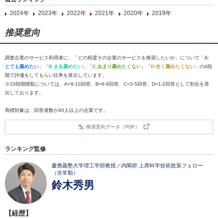
2024年
2023年
2022年
2021年
2020年
2019年
推奨意向
調査企業のサービス利用者に、「どの程度その企業のサービスを推奨したいか」について「
A:
とても薦めたい
」「
B:まあ薦めたい
」「
C:あまり薦めたくない
」「
D:全く薦めたくない
」の4段
階で評価をしてもらい比率を算出しています。
※10段階聴取については、A=9-10回答、B=6-8回答、C=3-5回答、D=1-2回答として割合を算
出しております。
商標対象は、回答者数が40人以上の企業です。
推奨意向データ（PDF）
ランキング監修
慶應義塾大学理工学部教授／内閣府 上席科学技術政策フェロー
（非常勤）
鈴木秀男
【経歴】