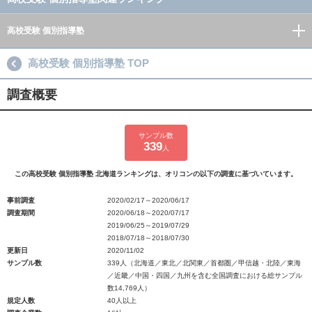
高校受験 個別指導塾
高校受験 個別指導塾 TOP
調査概要
サンプル数
339
人
この高校受験 個別指導塾 北海道ランキングは、オリコンの以下の調査に基づいています。
事前調査
2020/02/17～2020/06/17
調査期間
2020/06/18～2020/07/17
2019/06/25～2019/07/29
2018/07/18～2018/07/30
更新日
2020/11/02
サンプル数
339人（北海道／東北／北関東／首都圏／甲信越・北陸／東海
／近畿／中国・四国／九州を含む全国調査における総サンプル
数14,769人）
規定人数
40人以上