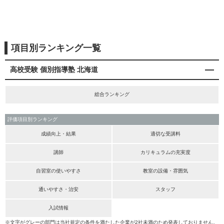
項目別ランキング一覧
高校受験 個別指導塾 北海道
総合ランキング
評価項目別ランキング
成績向上・結果
適切な受講料
講師
カリキュラムの充実度
自習室の使いやすさ
教室の設備・雰囲気
通いやすさ・治安
スタッフ
入試情報
※文字がグレーの部門は当社規定の条件を満たした企業が2社未満のため発表しておりません。