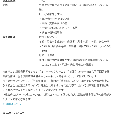
調査企業数
16社
定義
中学生を対象に高校受験を目的とした個別指導を行っている
塾。
以下は対象外とする。
・高校受験向けではない塾
・中高一貫校生向けの塾
・一部の教科のみを扱っている塾
・学校内個別指導塾
調査対象者
性別：指定なし
年齢：現役中学生を持つ保護者：男性32歳～69歳、女性30歳
～69歳 現役高校生を持つ保護者：男性35歳～69歳、女性33歳
～69歳
地域：北海道
条件：高校受験を対象とする個別指導塾に通年通学している
（したことのある）現役中学生/高校生の保護者
※オリコン顧客満足度ランキングは、データクリーニング（回収したデータから不正回答や異
常値を排除）および調査対象者条件から外れた回答を除外した上で作成しています。
※「総合ランキング」、「評価項目別」、部門の「業態別」においては有効回答者数が規定人
数を満たした企業のみランクイン対象となります。その他の部門においては有効回答者数が規
定人数の半数以上の企業がランクイン対象となります。
※総合得点が60.00点以上で、他人に薦めたくないと回答した人の割合が基準値以下の企業がラ
ンクイン対象となります。
≫ 詳細はこちら
過去ランキング