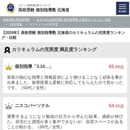
オリコン顧客満足度ランキング
高校受験 個別指導塾 北海道
高校受験 個別指導塾
おすすめの高校受験 個別指導塾 北海道ランキング・比較
2020年版
カリキュラムの充実度
【2020年】高校受験 個別指導塾 北海道のカリキュラムの充実度ランキン
グ・比較
カリキュラムの充実度 満足度ランキング
個別指導「3.14…」
65
.99
点
室長の熱心な指導と情報提供により挫けることなく頑張る事が
出来ました。振替授業も柔軟に対応してもらえたので良かった
です。（50代／女性）
ニスコパーソナル
64
.43
点
通塾するようになり勉強の仕方から学んだ結果、成績が伸び
た。自宅だと誘惑が多く集中できないが、自習スペースがある
ことが助かる。（30代／女性）