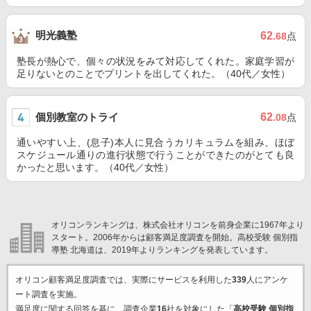
明光義塾
62
.68
点
塾長が熱心で、個々の状況をみて対応してくれた。家庭学習が
足りないとのことでプリントを出してくれた。（40代／女性）
個別教室のトライ
62
.08
点
通いやすい上、(息子)本人に見合うカリキュラムを組み、ほぼ
スケジュール通りの進行状態で行うことができたのがとても良
かったと思います。（40代／女性）
オリコンランキングは、株式会社オリコンを前身企業に1967年より
スタート。2006年からは顧客満足度調査を開始。高校受験 個別指
導塾 北海道は、2019年よりランキングを発表しています。
オリコン顧客満足度調査では、実際にサービスを利用した
339
人にアンケ
ート調査を実施。
満足度に関する回答を基に、調査企業
16
社を対象にした「
高校受験 個別指