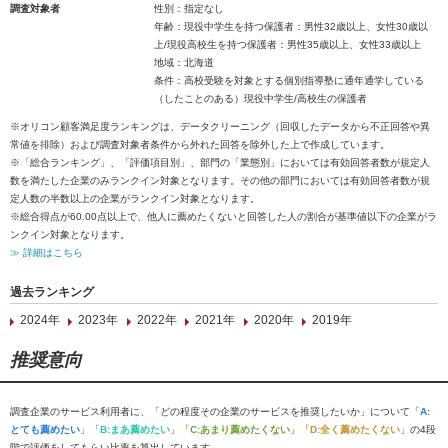
調査対象者
性別：指定なし
年齢：現役中学生を持つ保護者：男性32歳以上、女性30歳以
上/現役高校生を持つ保護者：男性35歳以上、女性33歳以上
地域：北海道
条件：高校受験を対象とする個別指導塾に通年通学している
（したことのある）現役中学生/高校生の保護者
※オリコン顧客満足度ランキングは、データクリーニング（回収したデータから不正回答や異
常値を排除）および調査対象者条件から外れた回答を除外した上で作成しています。
※「総合ランキング」、「評価項目別」、部門の「業態別」においては有効回答者数が規定人
数を満たした企業のみランクイン対象となります。その他の部門においては有効回答者数が規
定人数の半数以上の企業がランクイン対象となります。
※総合得点が60.00点以上で、他人に薦めたくないと回答した人の割合が基準値以下の企業がラ
ンクイン対象となります。
≫ 詳細はこちら
過去ランキング
2024年
2023年
2022年
2021年
2020年
2019年
推奨意向
調査企業のサービス利用者に、「どの程度その企業のサービスを推奨したいか」について「
A:
とても薦めたい
」「
B:まあ薦めたい
」「
C:あまり薦めたくない
」「
D:全く薦めたくない
」の4段
階で評価をしてもらい比率を算出しています。