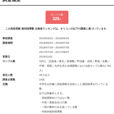
サンプル数
328
人
この高校受験 個別指導塾 北海道ランキングは、オリコンの以下の調査に基づいています。
事前調査
2019/03/22～2019/06/24
調査期間
2019/06/25～2019/07/29
2018/07/18～2018/07/30
2017/07/20～2017/08/07
更新日
2019/11/01
サンプル数
328人（北海道／東北／首都圏／甲信越・北陸／東海／近畿／
中国・四国／九州を含む全国調査における総サンプル数12,782
人）
規定人数
40人以上
調査企業数
14社
定義
中学生を対象に高校受験を目的とした個別指導を行っている
塾。
以下は対象外とする。
・高校受験向けではない塾
・中高一貫校生向けの塾
・一部の教科のみを扱っている塾
・学校内個別指導塾