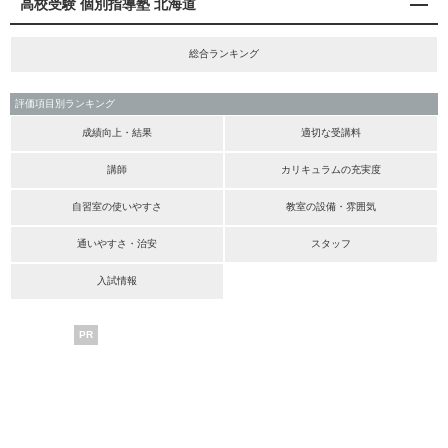
高校受験 個別指導塾 北海道
総合ランキング
評価項目別ランキング
成績向上・結果
適切な受講料
講師
カリキュラムの充実度
自習室の使いやすさ
教室の設備・雰囲気
通いやすさ・治安
スタッフ
入試情報
PR