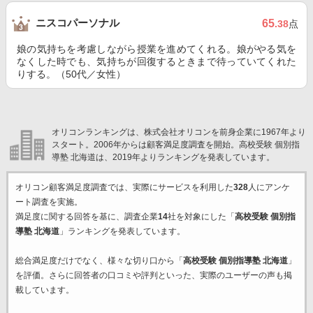
ニスコパーソナル
65
.38
点
娘の気持ちを考慮しながら授業を進めてくれる。娘がやる気を
なくした時でも、気持ちが回復するときまで待っていてくれた
りする。（50代／女性）
オリコンランキングは、株式会社オリコンを前身企業に1967年より
スタート。2006年からは顧客満足度調査を開始。高校受験 個別指
導塾 北海道は、2019年よりランキングを発表しています。
オリコン顧客満足度調査では、実際にサービスを利用した
328
人にアンケ
ート調査を実施。
満足度に関する回答を基に、調査企業
14
社を対象にした「
高校受験 個別指
導塾 北海道
」ランキングを発表しています。
総合満足度だけでなく、様々な切り口から「
高校受験 個別指導塾 北海道
」
を評価。さらに回答者の口コミや評判といった、実際のユーザーの声も掲
載しています。