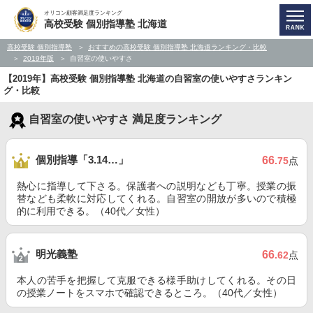
オリコン顧客満足度ランキング
高校受験 個別指導塾 北海道
高校受験 個別指導塾
おすすめの高校受験 個別指導塾 北海道ランキング・比較
2019年版
自習室の使いやすさ
【2019年】高校受験 個別指導塾 北海道の自習室の使いやすさランキン
グ・比較
自習室の使いやすさ 満足度ランキング
個別指導「3.14…」
66
.75
点
熱心に指導して下さる。保護者への説明なども丁寧。授業の振
替なども柔軟に対応してくれる。自習室の開放が多いので積極
的に利用できる。（40代／女性）
明光義塾
66
.62
点
本人の苦手を把握して克服できる様手助けしてくれる。その日
の授業ノートをスマホで確認できるところ。（40代／女性）