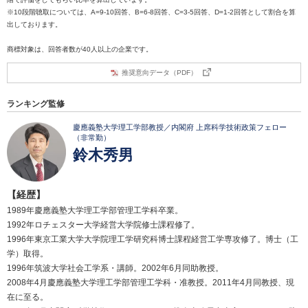
※10段階聴取については、A=9-10回答、B=6-8回答、C=3-5回答、D=1-2回答として割合を算
出しております。
商標対象は、回答者数が40人以上の企業です。
推奨意向データ（PDF）
ランキング監修
慶應義塾大学理工学部教授／内閣府 上席科学技術政策フェロー
（非常勤）
鈴木秀男
【経歴】
1989年慶應義塾大学理工学部管理工学科卒業。
1992年ロチェスター大学経営大学院修士課程修了。
1996年東京工業大学大学院理工学研究科博士課程経営工学専攻修了。博士（工
学）取得。
1996年筑波大学社会工学系・講師。2002年6月同助教授。
2008年4月慶應義塾大学理工学部管理工学科・准教授。2011年4月同教授、現
在に至る。