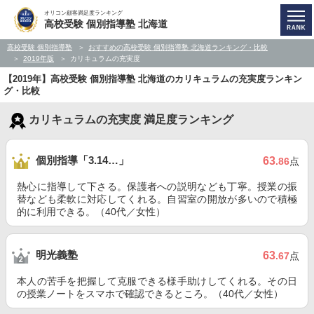
オリコン顧客満足度ランキング
高校受験 個別指導塾 北海道
高校受験 個別指導塾
おすすめの高校受験 個別指導塾 北海道ランキング・比較
2019年版
カリキュラムの充実度
【2019年】高校受験 個別指導塾 北海道のカリキュラムの充実度ランキン
グ・比較
カリキュラムの充実度 満足度ランキング
個別指導「3.14…」
63
.86
点
熱心に指導して下さる。保護者への説明なども丁寧。授業の振
替なども柔軟に対応してくれる。自習室の開放が多いので積極
的に利用できる。（40代／女性）
明光義塾
63
.67
点
本人の苦手を把握して克服できる様手助けしてくれる。その日
の授業ノートをスマホで確認できるところ。（40代／女性）