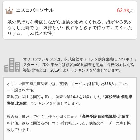
ニスコパーソナル
62
.78
点
娘の気持ちを考慮しながら授業を進めてくれる。娘がやる気を
なくした時でも、気持ちが回復するときまで待っていてくれた
りする。（50代／女性）
オリコンランキングは、株式会社オリコンを前身企業に1967年より
スタート。2006年からは顧客満足度調査を開始。高校受験 個別指
導塾 北海道は、2019年よりランキングを発表しています。
オリコン顧客満足度調査では、実際にサービスを利用した
328
人にアンケ
ート調査を実施。
満足度に関する回答を基に、調査企業
14
社を対象にした「
高校受験 個別指
導塾 北海道
」ランキングを発表しています。
総合満足度だけでなく、様々な切り口から「
高校受験 個別指導塾 北海道
」
を評価。さらに回答者の口コミや評判といった、実際のユーザーの声も掲
載しています。