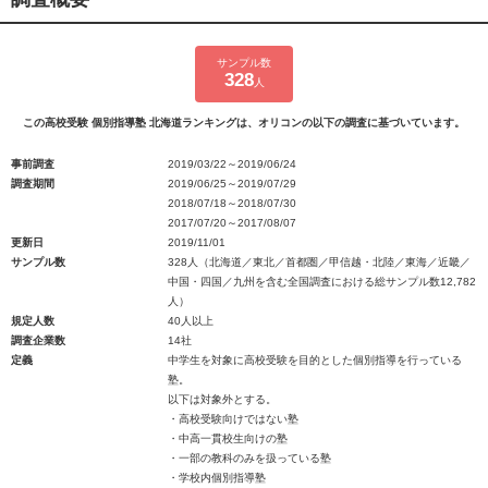
サンプル数
328
人
この高校受験 個別指導塾 北海道ランキングは、オリコンの以下の調査に基づいています。
事前調査
2019/03/22～2019/06/24
調査期間
2019/06/25～2019/07/29
2018/07/18～2018/07/30
2017/07/20～2017/08/07
更新日
2019/11/01
サンプル数
328人（北海道／東北／首都圏／甲信越・北陸／東海／近畿／
中国・四国／九州を含む全国調査における総サンプル数12,782
人）
規定人数
40人以上
調査企業数
14社
定義
中学生を対象に高校受験を目的とした個別指導を行っている
塾。
以下は対象外とする。
・高校受験向けではない塾
・中高一貫校生向けの塾
・一部の教科のみを扱っている塾
・学校内個別指導塾