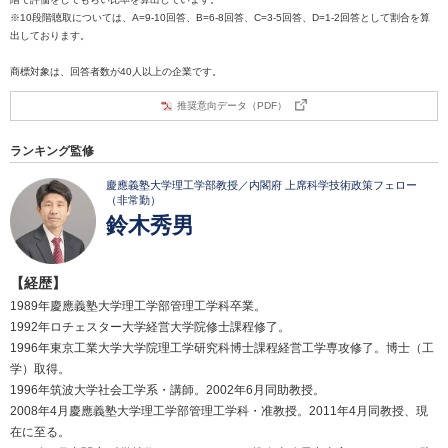
※10段階聴取については、A=9-10回答、B=6-8回答、C=3-5回答、D=1-2回答として割合を算
出しております。
商標対象は、回答者数が40人以上の企業です。
推奨意向データ（PDF）
ランキング監修
慶應義塾大学理工学部教授／内閣府 上席科学技術政策フェロー
（非常勤）
鈴木秀男
【経歴】
1989年慶應義塾大学理工学部管理工学科卒業。
1992年ロチェスター大学経営大学院修士課程修了。
1996年東京工業大学大学院理工学研究科博士課程経営工学専攻修了。博士（工
学）取得。
1996年筑波大学社会工学系・講師。2002年6月同助教授。
2008年4月慶應義塾大学理工学部管理工学科・准教授。2011年4月同教授、現
在に至る。