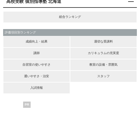
高校受験 個別指導塾 北海道
総合ランキング
評価項目別ランキング
成績向上・結果
適切な受講料
講師
カリキュラムの充実度
自習室の使いやすさ
教室の設備・雰囲気
通いやすさ・治安
スタッフ
入試情報
PR