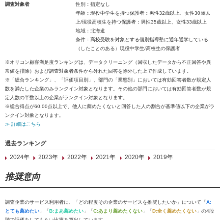
調査対象者
性別：指定なし
年齢：現役中学生を持つ保護者：男性32歳以上、女性30歳以
上/現役高校生を持つ保護者：男性35歳以上、女性33歳以上
地域：北海道
条件：高校受験を対象とする個別指導塾に通年通学している
（したことのある）現役中学生/高校生の保護者
※オリコン顧客満足度ランキングは、データクリーニング（回収したデータから不正回答や異
常値を排除）および調査対象者条件から外れた回答を除外した上で作成しています。
※「総合ランキング」、「評価項目別」、部門の「業態別」においては有効回答者数が規定人
数を満たした企業のみランクイン対象となります。その他の部門においては有効回答者数が規
定人数の半数以上の企業がランクイン対象となります。
※総合得点が60.00点以上で、他人に薦めたくないと回答した人の割合が基準値以下の企業がラ
ンクイン対象となります。
≫ 詳細はこちら
過去ランキング
2024年
2023年
2022年
2021年
2020年
2019年
推奨意向
調査企業のサービス利用者に、「どの程度その企業のサービスを推奨したいか」について「
A:
とても薦めたい
」「
B:まあ薦めたい
」「
C:あまり薦めたくない
」「
D:全く薦めたくない
」の4段
階で評価をしてもらい比率を算出しています。