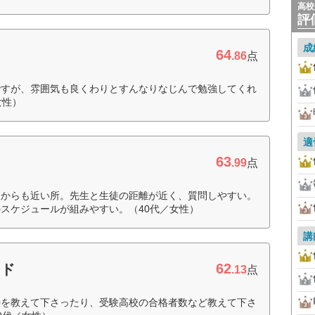
高校
評
成
64
.86
点
ですが、雰囲気も良くわりとすんなりなじんで勉強してくれ
女性）
適
63
.99
点
家からも近い所。先生と生徒の距離が近く、質問しやすい。
スケジュールが組みやすい。（40代／女性）
講
62
ード
.13
点
勢を教えて下さったり、受験高校の合格者数など教えて下さ