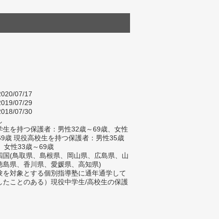
020/07/17
019/07/29
018/07/30
し
生を持つ保護者：男性32歳～69歳、女性
69歳 現役高校生を持つ保護者：男性35歳
、女性33歳～69歳
四国(鳥取県、島根県、岡山県、広島県、山
徳島県、香川県、愛媛県、高知県)
験を対象とする個別指導塾に通年通学して
したことのある）現役中学生/高校生の保護