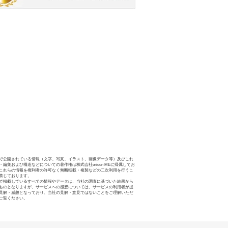
で公開されている情報（文字、写真、イラスト、画像データ等）及びこれ
・編集および構造などについての著作権は株式会社oricon MEに帰属してお
これらの情報を権利者の許可なく無断転載・複製などの二次利用を行うこ
禁じております。
で掲載しているすべての情報やデータは、当社の調査に基づいた結果から
ものとなりますが、サービスへの感想については、サービスの利用者が提
見解・感想となっており、当社の見解・意見ではないことをご理解いただ
ご覧ください。