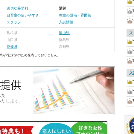
適切な受講料
講師
自習室の使いやすさ
教室の設備・雰囲気
スタッフ
入試情報
ス
島根県
岡山県
山口県
徳島県
愛媛県
高知県
業が2社未満のため発表しておりません。
入