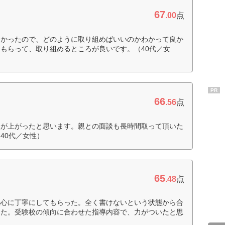
67
.00
点
なかったので、どのように取り組めばいいのかわかって良か
もらって、取り組めるところが良いです。（40代／女
PR
66
.56
点
欲が上がったと思います。親との面談も長時間取って頂いた
40代／女性）
65
.48
点
熱心に丁寧にしてもらった。全く書けないという状態から合
った。受験校の傾向に合わせた指導内容で、力がついたと思