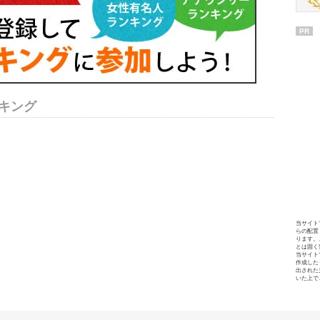
PR
キング
当サイト
らの配置
ります。
とは固く
当サイト
作成した
出された
いた上で