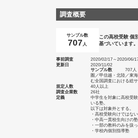
調査概要
サンプル数
この高校受験 個
707
基づいています
人
事前調査
2020/02/17～2020/06/1
更新日
2020/11/02
サンプル数
707
圏／甲信越・北陸／東海
む全国調査における総サン
規定人数
40人以上
調査企業数
26社
定義
中学生を対象に高校受験
いる塾。
以下は対象外とする。
・高校受験向けではない
・中高一貫校生向けの塾
・一部の教科のみを扱っ
・学校内個別指導塾