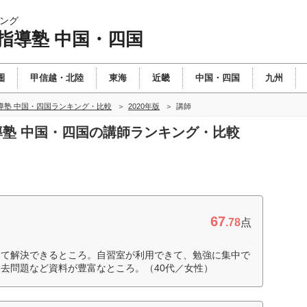
ング
指導塾 中国・四国
圏
甲信越・北陸
東海
近畿
中国・四国
九州
導塾 中国・四国ランキング・比較
2020年版
講師
指導塾 中国・四国の講師ランキング・比較
67
.78
点
けて解決できるところ。自習室が利用できて、勉強に集中で
去問題など資料が豊富なところ。（40代／女性）