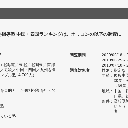
別指導塾 中国・四国ランキングは、オリコンの以下の調査に
。
7
調査期間
2020/06/18～2
2019/06/25～2
人（北海道／東北／北関東／首都
2018/07/18～2
／近畿／中国・四国／九州を含
調査対象者
性別：指定な
プル数14,769人）
年齢：現役中学
30歳～
～69歳
を目的とした個別指導を行って
地域：中国・
口県、
条件：高校受
塾
いる（
者
ている塾