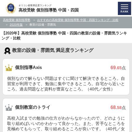
オリコン顧客満足度ランキング
高校受験 個別指導塾 中国・四国
高校受験 個別指導塾
おすすめの高校受験 個別指導塾 中国・四国ランキング・比較
2020年版
教室の設備・雰囲気
【2020年】高校受験 個別指導塾 中国・四国の教室の設備・雰囲気ランキ
ング・比較
教室の設備・雰囲気 満足度ランキング
個別指導Axis
69
.65
点
個別なので解らない問題はすぐに聞けて解決できるところ。自
習室が利用できて、勉強に集中できるところ。自宅から近いと
ころ。過去問題など資料が豊富なところ。（40代／女性）
個別教室のトライ
68
.58
点
高校入試までの勉強の仕方がわからなかったので、どのように
取り組めばいいのかわかって良かった。また、苦手なところを
見極めてもらって、取り組めるところが良いです。（40代／女