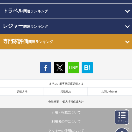
トラベル
関連ランキング
レジャー
関連ランキング
専門家評価
関連ランキング
オリコン顧客満足度調査とは
調査方法
掲載規約
お問い合わせ
会社概要
個人情報保護方針
引用・転載について
もくじ
利用者の声について
当サイトで公開されている情報（文字、写真、イラスト、画像データ等）及びこれらの配置・
編集および構造などについての著作権は株式会社oricon MEに帰属しております。
クッキーの使用について
当サイトに掲載している内容はすべてサービスの利用者が提出された見解・感想です。