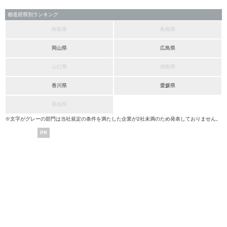
都道府県別ランキング
鳥取県
島根県
岡山県
広島県
山口県
徳島県
香川県
愛媛県
高知県
※文字がグレーの部門は当社規定の条件を満たした企業が2社未満のため発表しておりません。
PR