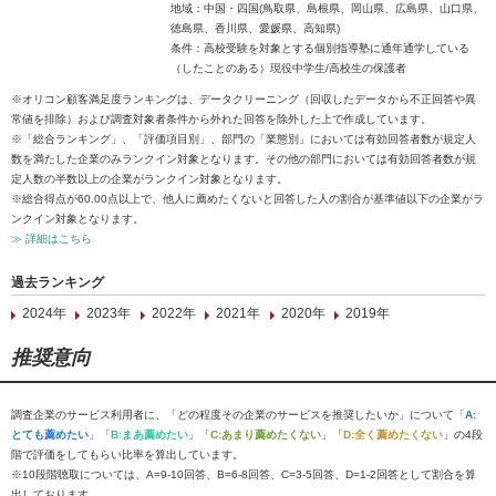
地域：中国・四国(鳥取県、島根県、岡山県、広島県、山口県、
徳島県、香川県、愛媛県、高知県)
条件：高校受験を対象とする個別指導塾に通年通学している
（したことのある）現役中学生/高校生の保護者
※オリコン顧客満足度ランキングは、データクリーニング（回収したデータから不正回答や異
常値を排除）および調査対象者条件から外れた回答を除外した上で作成しています。
※「総合ランキング」、「評価項目別」、部門の「業態別」においては有効回答者数が規定人
数を満たした企業のみランクイン対象となります。その他の部門においては有効回答者数が規
定人数の半数以上の企業がランクイン対象となります。
※総合得点が60.00点以上で、他人に薦めたくないと回答した人の割合が基準値以下の企業がラ
ンクイン対象となります。
≫ 詳細はこちら
過去ランキング
2024年
2023年
2022年
2021年
2020年
2019年
推奨意向
調査企業のサービス利用者に、「どの程度その企業のサービスを推奨したいか」について「
A:
とても薦めたい
」「
B:まあ薦めたい
」「
C:あまり薦めたくない
」「
D:全く薦めたくない
」の4段
階で評価をしてもらい比率を算出しています。
※10段階聴取については、A=9-10回答、B=6-8回答、C=3-5回答、D=1-2回答として割合を算
出しております。