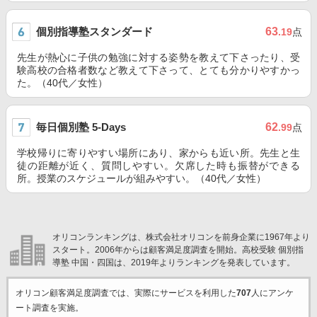
個別指導塾スタンダード
63
.19
点
先生が熱心に子供の勉強に対する姿勢を教えて下さったり、受
験高校の合格者数など教えて下さって、とても分かりやすかっ
た。（40代／女性）
毎日個別塾 5-Days
62
.99
点
学校帰りに寄りやすい場所にあり、家からも近い所。先生と生
徒の距離が近く、質問しやすい。欠席した時も振替ができる
所。授業のスケジュールが組みやすい。（40代／女性）
オリコンランキングは、株式会社オリコンを前身企業に1967年より
スタート。2006年からは顧客満足度調査を開始。高校受験 個別指
導塾 中国・四国は、2019年よりランキングを発表しています。
オリコン顧客満足度調査では、実際にサービスを利用した
707
人にアンケ
ート調査を実施。