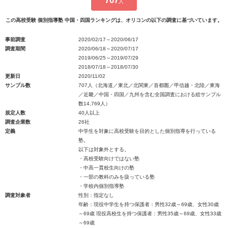
707
人
この高校受験 個別指導塾 中国・四国ランキングは、オリコンの以下の調査に基づいています。
事前調査
2020/02/17～2020/06/17
調査期間
2020/06/18～2020/07/17
2019/06/25～2019/07/29
2018/07/18～2018/07/30
更新日
2020/11/02
サンプル数
707人（北海道／東北／北関東／首都圏／甲信越・北陸／東海
／近畿／中国・四国／九州を含む全国調査における総サンプル
数14,769人）
規定人数
40人以上
調査企業数
26社
定義
中学生を対象に高校受験を目的とした個別指導を行っている
塾。
以下は対象外とする。
・高校受験向けではない塾
・中高一貫校生向けの塾
・一部の教科のみを扱っている塾
・学校内個別指導塾
調査対象者
性別：指定なし
年齢：現役中学生を持つ保護者：男性32歳～69歳、女性30歳
～69歳 現役高校生を持つ保護者：男性35歳～69歳、女性33歳
～69歳