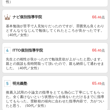
性）
ナビ個別指導学院
66
.46
点
基本勉強が苦手で人見知りだったのですが、雰囲気も良くわり
とすんなりなじんで勉強してくれたところが良かったです。
（40代／女性）
ITTO個別指導学院
66
.40
点
先生との相性が良かったので勉強意欲が上がったと思います。
親との面談も長時間取って頂いたので、親も納得して通わせま
した。（40代／女性）
明光義塾
65
.49
点
推薦入試用の小論文の指導をとても熱心に丁寧にしてもらっ
た。全く書けないという状態から合格をいただけるまでに指導
してもらった。受験校の傾向に合わせた指導内容で、力がつい
たと思う。（50代／女性）