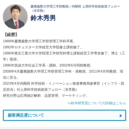
慶應義塾大学理工学部教授／内閣府 上席科学技術政策フェロー
（非常勤）
鈴木秀男
【経歴】
1989年慶應義塾大学理工学部管理工学科卒業。
1992年ロチェスター大学経営大学院修士課程修了。
1996年東京工業大学大学院理工学研究科博士課程経営工学専攻修了。博士（工
学）取得。
1996年筑波大学社会工学系・講師。2002年6月同助教授。
2008年4月慶應義塾大学理工学部管理工学科・准教授。2011年4月同教授、現
在に至る。
2023年4月内閣府 科学技術・イノベーション推進事務局参事官（インフラ・防
災担当）付上席科学技術政策フェロー（非常勤）
研究分野は応用統計解析、品質管理、マーケティング。
≫鈴木研究室についての詳細はこちら
顧客満足度について