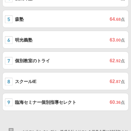
森塾
64
.68
点
明光義塾
63
.00
点
個別教室のトライ
62
.92
点
スクールIE
62
.87
点
臨海セミナー個別指導セレクト
60
.36
点