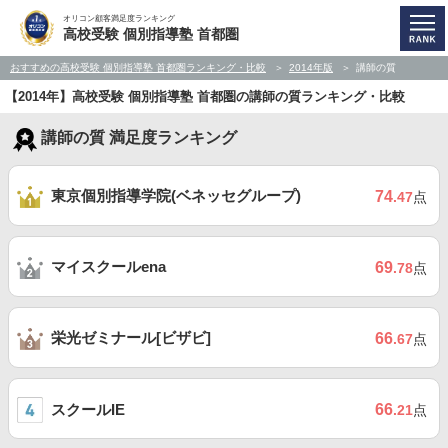
オリコン顧客満足度ランキング
高校受験 個別指導塾 首都圏
おすすめの高校受験 個別指導塾 首都圏ランキング・比較
2014年版
講師の質
【2014年】高校受験 個別指導塾 首都圏の講師の質ランキング・比較
講師の質 満足度ランキング
東京個別指導学院(ベネッセグループ)
74
.47
点
マイスクールena
69
.78
点
栄光ゼミナール[ビザビ]
66
.67
点
スクールIE
66
.21
点