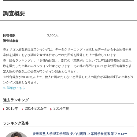
調査概要
回答者数
3,000人
調査対象者
※オリコン顧客満足度ランキングは、データクリーニング（回収したデータから不正回答や異
常値を排除）および調査対象者条件から外れた回答を除外した上で作成しています。
※「総合ランキング」、「評価項目別」、部門の「業態別」においては有効回答者数が規定人
数を満たした企業のみランクイン対象となります。その他の部門においては有効回答者数が規
定人数の半数以上の企業がランクイン対象となります。
※総合得点が60.00点以上で、他人に薦めたくないと回答した人の割合が基準値以下の企業がラ
ンクイン対象となります。
≫ 詳細はこちら
過去ランキング
2015年
2014-2015年
2014年度
ランキング監修
慶應義塾大学理工学部教授／内閣府 上席科学技術政策フェロー