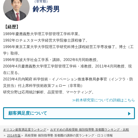
（非常勤）
鈴木秀男
【経歴】
1989年慶應義塾大学理工学部管理工学科卒業。
1992年ロチェスター大学経営大学院修士課程修了。
1996年東京工業大学大学院理工学研究科博士課程経営工学専攻修了。博士（工
学）取得。
1996年筑波大学社会工学系・講師。2002年6月同助教授。
2008年4月慶應義塾大学理工学部管理工学科・准教授。2011年4月同教授、現
在に至る。
2023年4月内閣府 科学技術・イノベーション推進事務局参事官（インフラ・防
災担当）付上席科学技術政策フェロー（非常勤）
研究分野は応用統計解析、品質管理、マーケティング。
≫鈴木研究室についての詳細はこちら
顧客満足度について
オリコン顧客満足度ランキング
おすすめの高校受験 個別指導塾 首都圏ランキング・比較
2014年版
高校受験 個別指導塾 首都圏の講師の質ランキング・口コミ情報