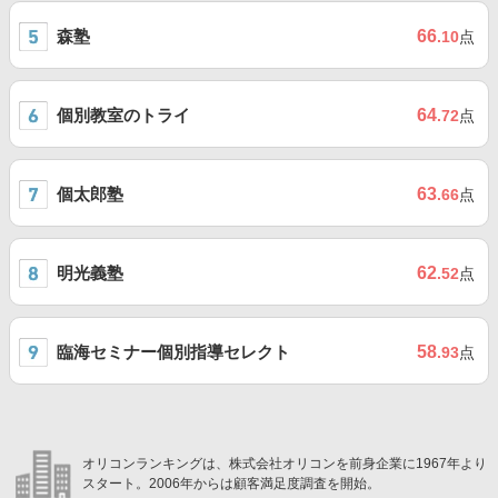
森塾
66
.10
点
個別教室のトライ
64
.72
点
個太郎塾
63
.66
点
明光義塾
62
.52
点
臨海セミナー個別指導セレクト
58
.93
点
オリコンランキングは、株式会社オリコンを前身企業に1967年より
スタート。2006年からは顧客満足度調査を開始。