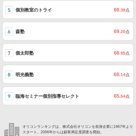
個別教室のトライ
69
.38
点
森塾
69
.20
点
個太郎塾
68
.95
点
明光義塾
68
.14
点
臨海セミナー個別指導セレクト
65
.54
点
オリコンランキングは、株式会社オリコンを前身企業に1967年より
スタート。2006年からは顧客満足度調査を開始。