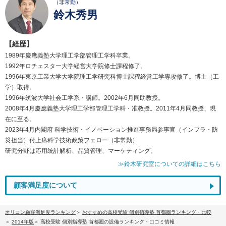
（非常勤）
鈴木秀男
【経歴】
1989年慶應義塾大学理工学部管理工学科卒業。
1992年ロチェスター大学経営大学院修士課程修了。
1996年東京工業大学大学院理工学研究科博士課程経営工学専攻修了。博士（工
学）取得。
1996年筑波大学社会工学系・講師。2002年6月同助教授。
2008年4月慶應義塾大学理工学部管理工学科・准教授。2011年4月同教授、現
在に至る。
2023年4月内閣府 科学技術・イノベーション推進事務局参事官（インフラ・防
災担当）付上席科学技術政策フェロー（非常勤）
研究分野は応用統計解析、品質管理、マーケティング。
≫鈴木研究室についての詳細はこちら
顧客満足度について
オリコン顧客満足度ランキング
おすすめの高校受験 個別指導塾 首都圏ランキング・比較
2014年版
高校受験 個別指導塾 首都圏の設備ランキング・口コミ情報