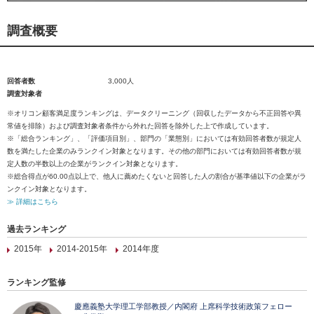
調査概要
回答者数
3,000人
調査対象者
※オリコン顧客満足度ランキングは、データクリーニング（回収したデータから不正回答や異
常値を排除）および調査対象者条件から外れた回答を除外した上で作成しています。
※「総合ランキング」、「評価項目別」、部門の「業態別」においては有効回答者数が規定人
数を満たした企業のみランクイン対象となります。その他の部門においては有効回答者数が規
定人数の半数以上の企業がランクイン対象となります。
※総合得点が60.00点以上で、他人に薦めたくないと回答した人の割合が基準値以下の企業がラ
ンクイン対象となります。
≫ 詳細はこちら
過去ランキング
2015年
2014-2015年
2014年度
ランキング監修
慶應義塾大学理工学部教授／内閣府 上席科学技術政策フェロー