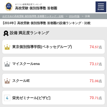
オリコン顧客満足度ランキング
高校受験 個別指導塾 首都圏
おすすめの高校受験 個別指導塾 首都圏ランキング・比較
2014年版
設備
【2014年】高校受験 個別指導塾 首都圏の設備ランキング・比較
設備 満足度ランキング
東京個別指導学院(ベネッセグループ)
74
.57
点
マイスクールena
73
.17
点
スクールIE
71
.06
点
栄光ゼミナール[ビザビ]
70
.71
点