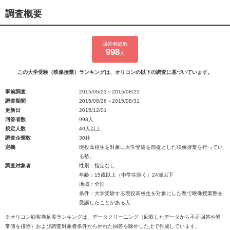
調査概要
回答者総数
998
人
この大学受験（映像授業）ランキングは、オリコンの以下の調査に基づいています。
事前調査
2015/06/23～2015/08/25
調査期間
2015/08/26～2015/08/31
更新日
2015/12/01
回答者数
998人
規定人数
40人以上
調査企業数
30社
定義
現役高校生を対象に大学受験を前提とした映像授業を行ってい
る塾。
調査対象者
性別：指定なし
年齢：15歳以上（中学生除く）24歳以下
地域：全国
条件：大学受験する現役高校生を対象にした塾で映像授業塾を
受講したことがある人
※オリコン顧客満足度ランキングは、データクリーニング（回収したデータから不正回答や異
常値を排除）および調査対象者条件から外れた回答を除外した上で作成しています。