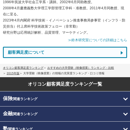
1996年筑波大学社会工学系・講師。2002年6月同助教授。
2008年4月慶應義塾大学理工学部管理工学科・准教授。2011年4月同教授、現
在に至る。
2023年4月内閣府 科学技術・イノベーション推進事務局参事官（インフラ・防
災担当）付上席科学技術政策フェロー（非常勤）
研究分野は応用統計解析、品質管理、マーケティング。
≫鈴木研究室についての詳細はこちら
顧客満足度について
オリコン顧客満足度ランキング
おすすめの大学受験（映像授業）ランキング・比較
2015年版
大学受験（映像授業）の情報の充実度ランキング・口コミ情報
オリコン顧客満足度
ランキング一覧
保険
関連ランキング
金融
関連ランキング
塾
関連ランキング