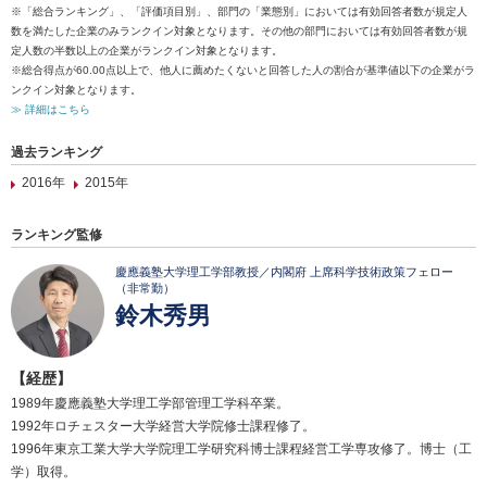
※「総合ランキング」、「評価項目別」、部門の「業態別」においては有効回答者数が規定人
数を満たした企業のみランクイン対象となります。その他の部門においては有効回答者数が規
定人数の半数以上の企業がランクイン対象となります。
※総合得点が60.00点以上で、他人に薦めたくないと回答した人の割合が基準値以下の企業がラ
ンクイン対象となります。
≫ 詳細はこちら
過去ランキング
2016年
2015年
ランキング監修
慶應義塾大学理工学部教授／内閣府 上席科学技術政策フェロー
（非常勤）
鈴木秀男
【経歴】
1989年慶應義塾大学理工学部管理工学科卒業。
1992年ロチェスター大学経営大学院修士課程修了。
1996年東京工業大学大学院理工学研究科博士課程経営工学専攻修了。博士（工
学）取得。