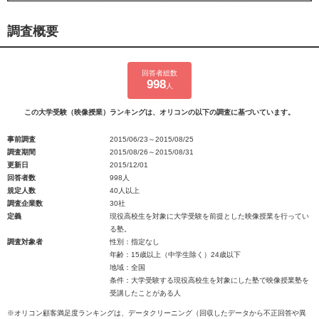
調査概要
回答者総数
998
人
この大学受験（映像授業）ランキングは、オリコンの以下の調査に基づいています。
事前調査
2015/06/23～2015/08/25
調査期間
2015/08/26～2015/08/31
更新日
2015/12/01
回答者数
998人
規定人数
40人以上
調査企業数
30社
定義
現役高校生を対象に大学受験を前提とした映像授業を行ってい
る塾。
調査対象者
性別：指定なし
年齢：15歳以上（中学生除く）24歳以下
地域：全国
条件：大学受験する現役高校生を対象にした塾で映像授業塾を
受講したことがある人
※オリコン顧客満足度ランキングは、データクリーニング（回収したデータから不正回答や異