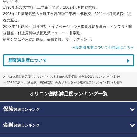
学）取得。
1996年筑波大学社会工学系・講師。2002年6月同助教授。
2008年4月慶應義塾大学理工学部管理工学科・准教授。2011年4月同教授、現
在に至る。
2023年4月内閣府 科学技術・イノベーション推進事務局参事官（インフラ・防
災担当）付上席科学技術政策フェロー（非常勤）
研究分野は応用統計解析、品質管理、マーケティング。
≫鈴木研究室についての詳細はこちら
顧客満足度について
オリコン顧客満足度ランキング
おすすめの大学受験（映像授業）ランキング・比較
2015年版
大学受験（映像授業）のカリキュラムの充実度ランキング・口コミ情報
オリコン顧客満足度
ランキング一覧
保険
関連ランキング
金融
関連ランキング