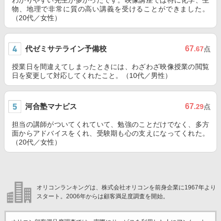
わかりやすい先生が多かったです。映像講座では特に化学、生
物、地理で非常に質の高い講義を受けることができました。
（20代／女性）
代ゼミサテライン予備校
67
.67
点
授業日を間違えてしまったときには、わざわざ映像授業の閲覧
日を変更して対応してくれたこと。（10代／男性）
河合塾マナビス
67
.29
点
担当の講師がついてくれていて、勉強のことだけでなく、多方
面からアドバイスをくれ、受験期も心の支えになってくれた。
（20代／女性）
オリコンランキングは、株式会社オリコンを前身企業に1967年より
スタート。2006年からは顧客満足度調査を開始。