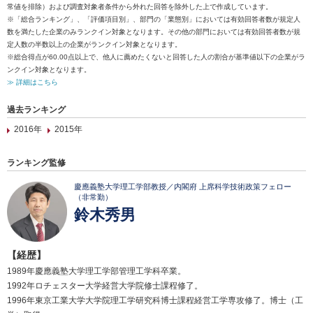
常値を排除）および調査対象者条件から外れた回答を除外した上で作成しています。
※「総合ランキング」、「評価項目別」、部門の「業態別」においては有効回答者数が規定人
数を満たした企業のみランクイン対象となります。その他の部門においては有効回答者数が規
定人数の半数以上の企業がランクイン対象となります。
※総合得点が60.00点以上で、他人に薦めたくないと回答した人の割合が基準値以下の企業がラ
ンクイン対象となります。
≫ 詳細はこちら
過去ランキング
2016年
2015年
ランキング監修
慶應義塾大学理工学部教授／内閣府 上席科学技術政策フェロー
（非常勤）
鈴木秀男
【経歴】
1989年慶應義塾大学理工学部管理工学科卒業。
1992年ロチェスター大学経営大学院修士課程修了。
1996年東京工業大学大学院理工学研究科博士課程経営工学専攻修了。博士（工