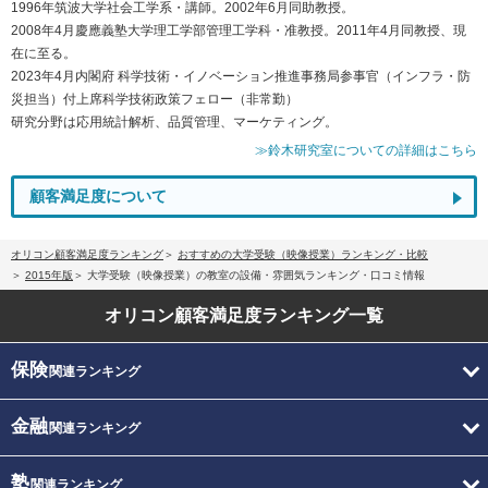
1996年筑波大学社会工学系・講師。2002年6月同助教授。
2008年4月慶應義塾大学理工学部管理工学科・准教授。2011年4月同教授、現
在に至る。
2023年4月内閣府 科学技術・イノベーション推進事務局参事官（インフラ・防
災担当）付上席科学技術政策フェロー（非常勤）
研究分野は応用統計解析、品質管理、マーケティング。
≫鈴木研究室についての詳細はこちら
顧客満足度について
オリコン顧客満足度ランキング
おすすめの大学受験（映像授業）ランキング・比較
2015年版
大学受験（映像授業）の教室の設備・雰囲気ランキング・口コミ情報
オリコン顧客満足度
ランキング一覧
保険
関連ランキング
金融
関連ランキング
塾
関連ランキング