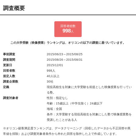
調査概要
回答者総数
998
人
この大学受験（映像授業）ランキングは、オリコンの以下の調査に基づいています。
事前調査
2015/06/23～2015/08/25
調査期間
2015/08/26～2015/08/31
更新日
2015/12/01
回答者数
998人
規定人数
40人以上
調査企業数
30社
定義
現役高校生を対象に大学受験を前提とした映像授業を行ってい
る塾。
調査対象者
性別：指定なし
年齢：15歳以上（中学生除く）24歳以下
地域：全国
条件：大学受験する現役高校生を対象にした塾で映像授業塾を
受講したことがある人
※オリコン顧客満足度ランキングは、データクリーニング（回収したデータから不正回答や異
常値を排除）および調査対象者条件から外れた回答を除外した上で作成しています。