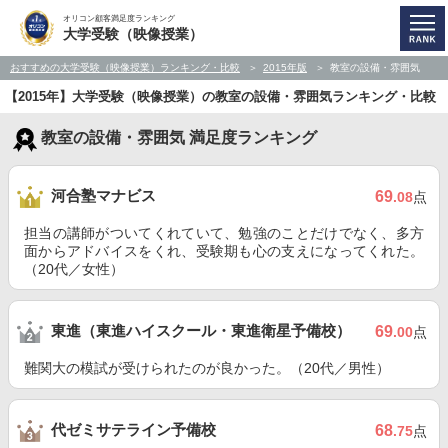
オリコン顧客満足度ランキング
大学受験（映像授業）
おすすめの大学受験（映像授業）ランキング・比較
2015年版
教室の設備・雰囲気
【2015年】大学受験（映像授業）の教室の設備・雰囲気ランキング・比較
教室の設備・雰囲気 満足度ランキング
河合塾マナビス
69
.08
点
担当の講師がついてくれていて、勉強のことだけでなく、多方
面からアドバイスをくれ、受験期も心の支えになってくれた。
（20代／女性）
東進（東進ハイスクール・東進衛星予備校）
69
.00
点
難関大の模試が受けられたのが良かった。（20代／男性）
代ゼミサテライン予備校
68
.75
点