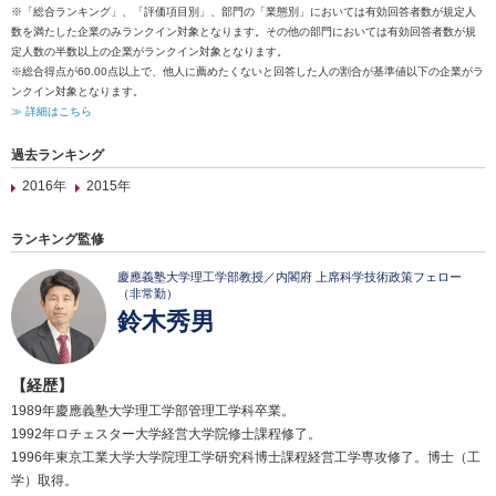
※「総合ランキング」、「評価項目別」、部門の「業態別」においては有効回答者数が規定人
数を満たした企業のみランクイン対象となります。その他の部門においては有効回答者数が規
定人数の半数以上の企業がランクイン対象となります。
※総合得点が60.00点以上で、他人に薦めたくないと回答した人の割合が基準値以下の企業がラ
ンクイン対象となります。
≫ 詳細はこちら
過去ランキング
2016年
2015年
ランキング監修
慶應義塾大学理工学部教授／内閣府 上席科学技術政策フェロー
（非常勤）
鈴木秀男
【経歴】
1989年慶應義塾大学理工学部管理工学科卒業。
1992年ロチェスター大学経営大学院修士課程修了。
1996年東京工業大学大学院理工学研究科博士課程経営工学専攻修了。博士（工
学）取得。