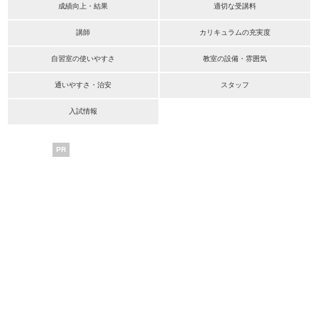
成績向上・結果
適切な受講料
講師
カリキュラムの充実度
自習室の使いやすさ
教室の設備・雰囲気
通いやすさ・治安
スタッフ
入試情報
PR