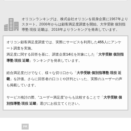
オリコンランキングは、株式会社オリコンを前身企業に1967年より
スタート。2006年からは顧客満足度調査を開始。大学受験 個別指
導塾 現役 近畿は、2018年よりランキングを発表しています。
オリコン顧客満足度調査では、実際にサービスを利用した
455
人にアンケ
ート調査を実施。
満足度に関する回答を基に、調査企業
14
社を対象にした「
大学受験 個別指
導塾 現役 近畿
」ランキングを発表しています。
総合満足度だけでなく、様々な切り口から「
大学受験 個別指導塾 現役 近
畿
」を評価。さらに回答者の口コミや評判といった、実際のユーザーの声
も掲載しています。
サービス検討の際、“ユーザー満足度”からも比較することで「
大学受験 個
別指導塾 現役 近畿
」選びにお役立てください。
PR