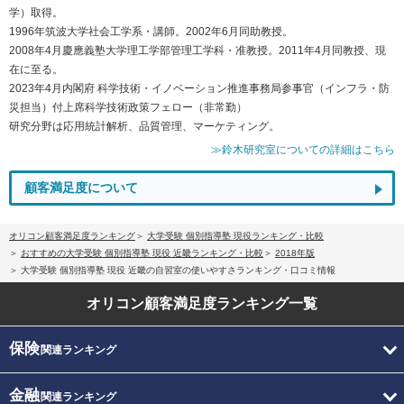
学）取得。
1996年筑波大学社会工学系・講師。2002年6月同助教授。
2008年4月慶應義塾大学理工学部管理工学科・准教授。2011年4月同教授、現
在に至る。
2023年4月内閣府 科学技術・イノベーション推進事務局参事官（インフラ・防
災担当）付上席科学技術政策フェロー（非常勤）
研究分野は応用統計解析、品質管理、マーケティング。
≫鈴木研究室についての詳細はこちら
顧客満足度について
オリコン顧客満足度ランキング
大学受験 個別指導塾 現役ランキング・比較
おすすめの大学受験 個別指導塾 現役 近畿ランキング・比較
2018年版
大学受験 個別指導塾 現役 近畿の自習室の使いやすさランキング・口コミ情報
オリコン顧客満足度
ランキング一覧
保険
関連ランキング
金融
関連ランキング