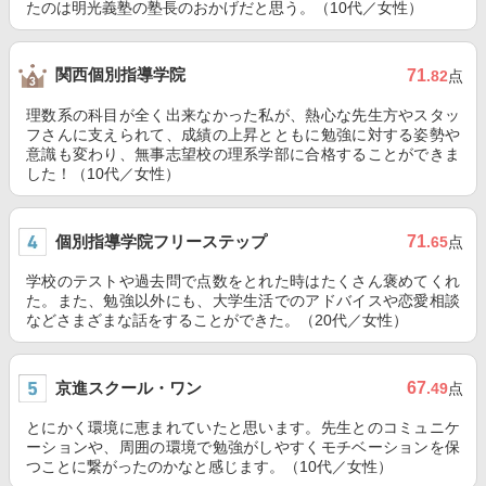
たのは明光義塾の塾長のおかげだと思う。（10代／女性）
関西個別指導学院
71
.82
点
理数系の科目が全く出来なかった私が、熱心な先生方やスタッ
フさんに支えられて、成績の上昇とともに勉強に対する姿勢や
意識も変わり、無事志望校の理系学部に合格することができま
した！（10代／女性）
個別指導学院フリーステップ
71
.65
点
学校のテストや過去問で点数をとれた時はたくさん褒めてくれ
た。また、勉強以外にも、大学生活でのアドバイスや恋愛相談
などさまざまな話をすることができた。（20代／女性）
京進スクール・ワン
67
.49
点
とにかく環境に恵まれていたと思います。先生とのコミュニケ
ーションや、周囲の環境で勉強がしやすくモチベーションを保
つことに繋がったのかなと感じます。（10代／女性）