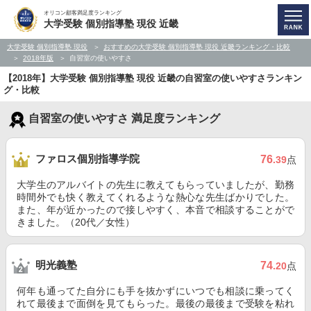
オリコン顧客満足度ランキング
大学受験 個別指導塾 現役 近畿
大学受験 個別指導塾 現役
おすすめの大学受験 個別指導塾 現役 近畿ランキング・比較
2018年版
自習室の使いやすさ
【2018年】大学受験 個別指導塾 現役 近畿の自習室の使いやすさランキン
グ・比較
自習室の使いやすさ 満足度ランキング
ファロス個別指導学院
76
.39
点
大学生のアルバイトの先生に教えてもらっていましたが、勤務
時間外でも快く教えてくれるような熱心な先生ばかりでした。
また、年が近かったので接しやすく、本音で相談することがで
きました。（20代／女性）
明光義塾
74
.20
点
何年も通ってた自分にも手を抜かずにいつでも相談に乗ってく
れて最後まで面倒を見てもらった。最後の最後まで受験を粘れ