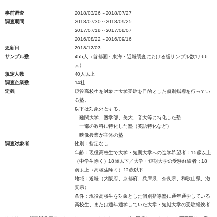
事前調査
2018/03/26～2018/07/27
調査期間
2018/07/30～2018/09/25
2017/07/19～2017/09/07
2016/08/22～2016/09/16
更新日
2018/12/03
サンプル数
455人（首都圏・東海・近畿調査における総サンプル数1,966
人）
規定人数
40人以上
調査企業数
14社
定義
現役高校生を対象に大学受験を目的とした個別指導を行ってい
る塾。
以下は対象外とする。
・難関大学、医学部、美大、音大等に特化した塾
・一部の教科に特化した塾（英語特化など）
・映像授業が主体の塾
調査対象者
性別：指定なし
年齢：現役高校生で大学・短期大学への進学希望者：15歳以上
（中学生除く）18歳以下／大学・短期大学の受験経験者：18
歳以上（高校生除く）22歳以下
地域：近畿（大阪府、京都府、兵庫県、奈良県、和歌山県、滋
賀県）
条件：現役高校生を対象とした個別指導塾に通年通学している
高校生、または通年通学していた大学・短期大学の受験経験者