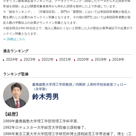
※オリコン顧客満足度ランキングは、データクリーニング（回収したデータから不正回答や異
常値を排除）および調査対象者条件から外れた回答を除外した上で作成しています。
※「総合ランキング」、「評価項目別」、部門の「業態別」においては有効回答者数が規定人
数を満たした企業のみランクイン対象となります。その他の部門においては有効回答者数が規
定人数の半数以上の企業がランクイン対象となります。
※総合得点が60.00点以上で、他人に薦めたくないと回答した人の割合が基準値以下の企業がラ
ンクイン対象となります。
≫ 詳細はこちら
過去ランキング
2024年
2023年
2022年
2021年
2020年
2019年
2018年
ランキング監修
慶應義塾大学理工学部教授／内閣府 上席科学技術政策フェロー
（非常勤）
鈴木秀男
【経歴】
1989年慶應義塾大学理工学部管理工学科卒業。
1992年ロチェスター大学経営大学院修士課程修了。
1996年東京工業大学大学院理工学研究科博士課程経営工学専攻修了。博士（工