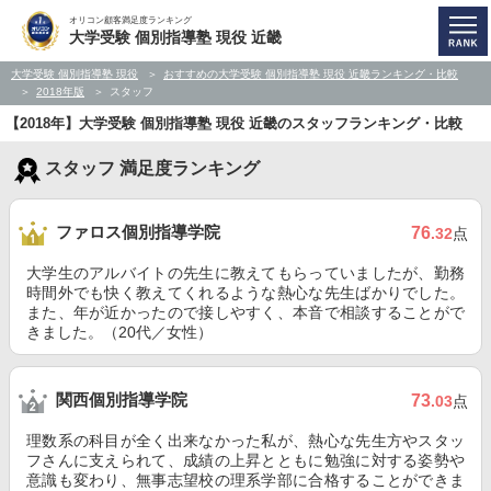
オリコン顧客満足度ランキング
大学受験 個別指導塾 現役 近畿
大学受験 個別指導塾 現役
おすすめの大学受験 個別指導塾 現役 近畿ランキング・比較
2018年版
スタッフ
【2018年】大学受験 個別指導塾 現役 近畿のスタッフランキング・比較
スタッフ 満足度ランキング
ファロス個別指導学院
76
.32
点
大学生のアルバイトの先生に教えてもらっていましたが、勤務
時間外でも快く教えてくれるような熱心な先生ばかりでした。
また、年が近かったので接しやすく、本音で相談することがで
きました。（20代／女性）
関西個別指導学院
73
.03
点
理数系の科目が全く出来なかった私が、熱心な先生方やスタッ
フさんに支えられて、成績の上昇とともに勉強に対する姿勢や
意識も変わり、無事志望校の理系学部に合格することができま