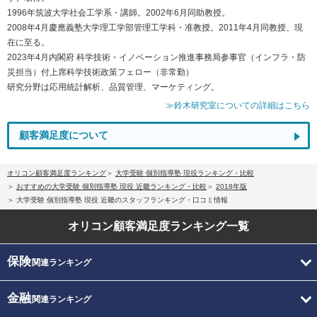
1996年筑波大学社会工学系・講師。2002年6月同助教授。
2008年4月慶應義塾大学理工学部管理工学科・准教授。2011年4月同教授、現
在に至る。
2023年4月内閣府 科学技術・イノベーション推進事務局参事官（インフラ・防
災担当）付上席科学技術政策フェロー（非常勤）
研究分野は応用統計解析、品質管理、マーケティング。
≫鈴木研究室についての詳細はこちら
顧客満足度について
オリコン顧客満足度ランキング
大学受験 個別指導塾 現役ランキング・比較
おすすめの大学受験 個別指導塾 現役 近畿ランキング・比較
2018年版
大学受験 個別指導塾 現役 近畿のスタッフランキング・口コミ情報
オリコン顧客満足度
ランキング一覧
保険
関連ランキング
金融
関連ランキング