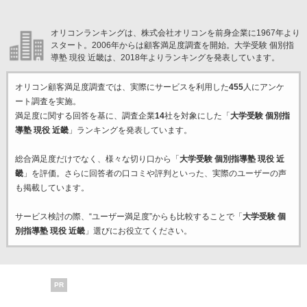
オリコンランキングは、株式会社オリコンを前身企業に1967年より
スタート。2006年からは顧客満足度調査を開始。大学受験 個別指
導塾 現役 近畿は、2018年よりランキングを発表しています。
オリコン顧客満足度調査では、実際にサービスを利用した
455
人にアンケ
ート調査を実施。
満足度に関する回答を基に、調査企業
14
社を対象にした「
大学受験 個別指
導塾 現役 近畿
」ランキングを発表しています。
総合満足度だけでなく、様々な切り口から「
大学受験 個別指導塾 現役 近
畿
」を評価。さらに回答者の口コミや評判といった、実際のユーザーの声
も掲載しています。
サービス検討の際、“ユーザー満足度”からも比較することで「
大学受験 個
別指導塾 現役 近畿
」選びにお役立てください。
PR