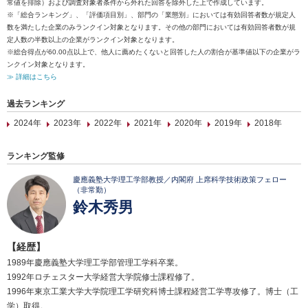
常値を排除）および調査対象者条件から外れた回答を除外した上で作成しています。
※「総合ランキング」、「評価項目別」、部門の「業態別」においては有効回答者数が規定人
数を満たした企業のみランクイン対象となります。その他の部門においては有効回答者数が規
定人数の半数以上の企業がランクイン対象となります。
※総合得点が60.00点以上で、他人に薦めたくないと回答した人の割合が基準値以下の企業がラ
ンクイン対象となります。
≫ 詳細はこちら
過去ランキング
2024年
2023年
2022年
2021年
2020年
2019年
2018年
ランキング監修
慶應義塾大学理工学部教授／内閣府 上席科学技術政策フェロー
（非常勤）
鈴木秀男
【経歴】
1989年慶應義塾大学理工学部管理工学科卒業。
1992年ロチェスター大学経営大学院修士課程修了。
1996年東京工業大学大学院理工学研究科博士課程経営工学専攻修了。博士（工
学）取得。