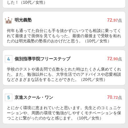
した！（10代／女性）
明光義塾
72
.97
点
何年も通ってた自分にも手を抜かずにいつでも相談に乗ってく
れて最後まで面倒を見てもらった。最後の最後まで受験を粘れ
たのは明光義塾の塾長のおかげだと思う。（10代／女性）
個別指導学院フリーステップ
72
.90
点
学校のテストや過去問で点数をとれた時はたくさん褒めてくれ
た。また、勉強以外にも、大学生活でのアドバイスや恋愛相談
などさまざまな話をすることができた。（20代／女性）
京進スクール・ワン
70
.72
点
とにかく環境に恵まれていたと思います。先生とのコミュニケ
ーションや、周囲の環境で勉強がしやすくモチベーションを保
つことに繋がったのかなと感じます。（10代／女性）