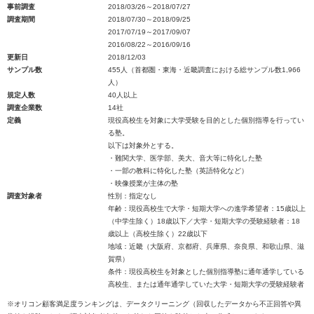
事前調査
2018/03/26～2018/07/27
調査期間
2018/07/30～2018/09/25
2017/07/19～2017/09/07
2016/08/22～2016/09/16
更新日
2018/12/03
サンプル数
455人（首都圏・東海・近畿調査における総サンプル数1,966
人）
規定人数
40人以上
調査企業数
14社
定義
現役高校生を対象に大学受験を目的とした個別指導を行ってい
る塾。
以下は対象外とする。
・難関大学、医学部、美大、音大等に特化した塾
・一部の教科に特化した塾（英語特化など）
・映像授業が主体の塾
調査対象者
性別：指定なし
年齢：現役高校生で大学・短期大学への進学希望者：15歳以上
（中学生除く）18歳以下／大学・短期大学の受験経験者：18
歳以上（高校生除く）22歳以下
地域：近畿（大阪府、京都府、兵庫県、奈良県、和歌山県、滋
賀県）
条件：現役高校生を対象とした個別指導塾に通年通学している
高校生、または通年通学していた大学・短期大学の受験経験者
※オリコン顧客満足度ランキングは、データクリーニング（回収したデータから不正回答や異