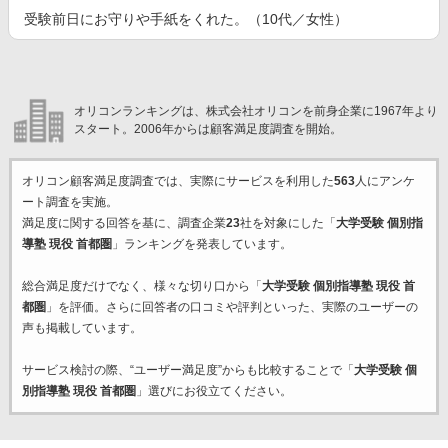
受験前日にお守りや手紙をくれた。（10代／女性）
オリコンランキングは、株式会社オリコンを前身企業に1967年より
スタート。2006年からは顧客満足度調査を開始。
オリコン顧客満足度調査では、実際にサービスを利用した
563
人にアンケ
ート調査を実施。
満足度に関する回答を基に、調査企業
23
社を対象にした「
大学受験 個別指
導塾 現役 首都圏
」ランキングを発表しています。
総合満足度だけでなく、様々な切り口から「
大学受験 個別指導塾 現役 首
都圏
」を評価。さらに回答者の口コミや評判といった、実際のユーザーの
声も掲載しています。
サービス検討の際、“ユーザー満足度”からも比較することで「
大学受験 個
別指導塾 現役 首都圏
」選びにお役立てください。