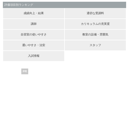
評価項目別ランキング
成績向上・結果
適切な受講料
講師
カリキュラムの充実度
自習室の使いやすさ
教室の設備・雰囲気
通いやすさ・治安
スタッフ
入試情報
PR