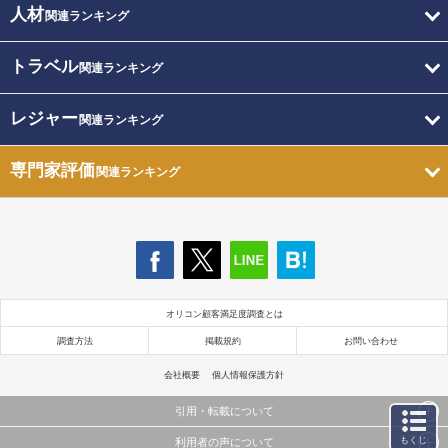
人材
関連ランキング
トラベル
関連ランキング
レジャー
関連ランキング
専門家評価
関連ランキング
オリコン顧客満足度調査とは
調査方法
掲載規約
お問い合わせ
会社概要
個人情報保護方針
引用・転載について
もくじ
利用者の声について
当サイトで公開されている情報（文字、写真、イラスト、画像データ等）及びこれらの配置・