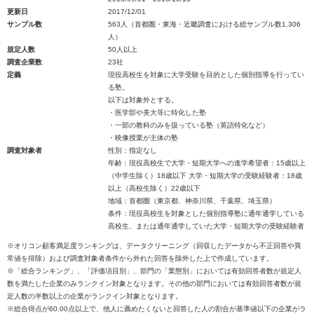
更新日
2017/12/01
サンプル数
563人（首都圏・東海・近畿調査における総サンプル数1,306
人）
規定人数
50人以上
調査企業数
23社
定義
現役高校生を対象に大学受験を目的とした個別指導を行ってい
る塾。
以下は対象外とする。
・医学部や美大等に特化した塾
・一部の教科のみを扱っている塾（英語特化など）
・映像授業が主体の塾
調査対象者
性別：指定なし
年齢：現役高校生で大学・短期大学への進学希望者：15歳以上
（中学生除く）18歳以下 大学・短期大学の受験経験者：18歳
以上（高校生除く）22歳以下
地域：首都圏（東京都、神奈川県、千葉県、埼玉県）
条件：現役高校生を対象とした個別指導塾に通年通学している
高校生、または通年通学していた大学・短期大学の受験経験者
※オリコン顧客満足度ランキングは、データクリーニング（回収したデータから不正回答や異
常値を排除）および調査対象者条件から外れた回答を除外した上で作成しています。
※「総合ランキング」、「評価項目別」、部門の「業態別」においては有効回答者数が規定人
数を満たした企業のみランクイン対象となります。その他の部門においては有効回答者数が規
定人数の半数以上の企業がランクイン対象となります。
※総合得点が60.00点以上で、他人に薦めたくないと回答した人の割合が基準値以下の企業がラ