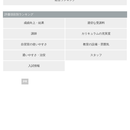
評価項目別ランキング
成績向上・結果
適切な受講料
講師
カリキュラムの充実度
自習室の使いやすさ
教室の設備・雰囲気
通いやすさ・治安
スタッフ
入試情報
PR