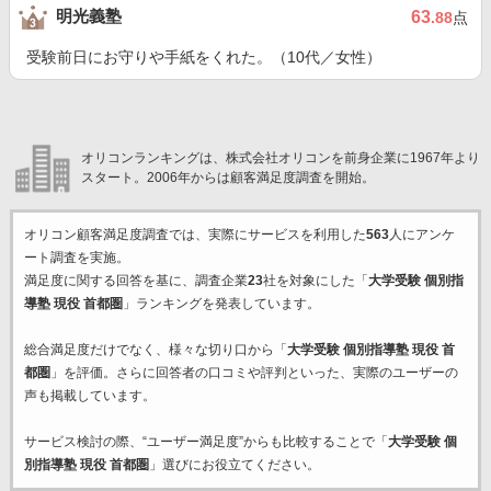
明光義塾
63
.88
点
受験前日にお守りや手紙をくれた。（10代／女性）
オリコンランキングは、株式会社オリコンを前身企業に1967年より
スタート。2006年からは顧客満足度調査を開始。
オリコン顧客満足度調査では、実際にサービスを利用した
563
人にアンケ
ート調査を実施。
満足度に関する回答を基に、調査企業
23
社を対象にした「
大学受験 個別指
導塾 現役 首都圏
」ランキングを発表しています。
総合満足度だけでなく、様々な切り口から「
大学受験 個別指導塾 現役 首
都圏
」を評価。さらに回答者の口コミや評判といった、実際のユーザーの
声も掲載しています。
サービス検討の際、“ユーザー満足度”からも比較することで「
大学受験 個
別指導塾 現役 首都圏
」選びにお役立てください。