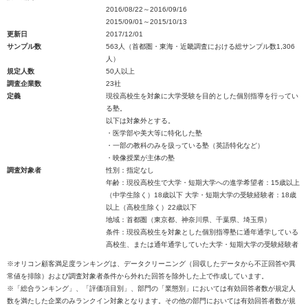
2016/08/22～2016/09/16
2015/09/01～2015/10/13
更新日
2017/12/01
サンプル数
563人（首都圏・東海・近畿調査における総サンプル数1,306
人）
規定人数
50人以上
調査企業数
23社
定義
現役高校生を対象に大学受験を目的とした個別指導を行ってい
る塾。
以下は対象外とする。
・医学部や美大等に特化した塾
・一部の教科のみを扱っている塾（英語特化など）
・映像授業が主体の塾
調査対象者
性別：指定なし
年齢：現役高校生で大学・短期大学への進学希望者：15歳以上
（中学生除く）18歳以下 大学・短期大学の受験経験者：18歳
以上（高校生除く）22歳以下
地域：首都圏（東京都、神奈川県、千葉県、埼玉県）
条件：現役高校生を対象とした個別指導塾に通年通学している
高校生、または通年通学していた大学・短期大学の受験経験者
※オリコン顧客満足度ランキングは、データクリーニング（回収したデータから不正回答や異
常値を排除）および調査対象者条件から外れた回答を除外した上で作成しています。
※「総合ランキング」、「評価項目別」、部門の「業態別」においては有効回答者数が規定人
数を満たした企業のみランクイン対象となります。その他の部門においては有効回答者数が規