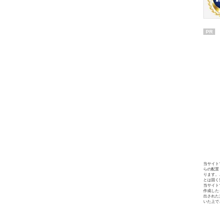
PR
当サイト
らの配置
ります。
とは固く
当サイト
作成した
出された
いた上で