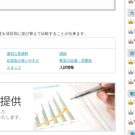
カ
足度を項目別に並び替えて比較することが出来ます。
自
適切な受講料
講師
自習室の使いやすさ
教室の設備・雰囲気
スタッフ
入試情報
教
通