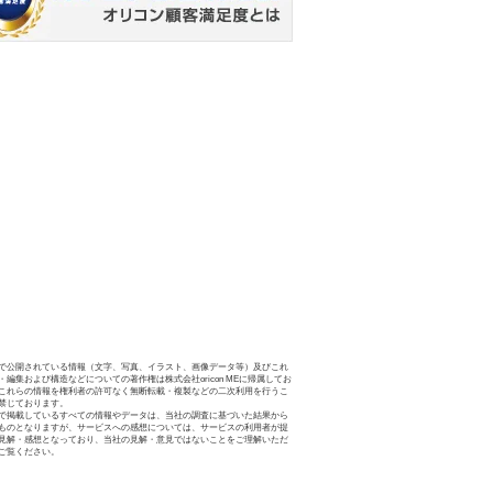
で公開されている情報（文字、写真、イラスト、画像データ等）及びこれ
・編集および構造などについての著作権は株式会社oricon MEに帰属してお
これらの情報を権利者の許可なく無断転載・複製などの二次利用を行うこ
禁じております。
で掲載しているすべての情報やデータは、当社の調査に基づいた結果から
ものとなりますが、サービスへの感想については、サービスの利用者が提
見解・感想となっており、当社の見解・意見ではないことをご理解いただ
ご覧ください。