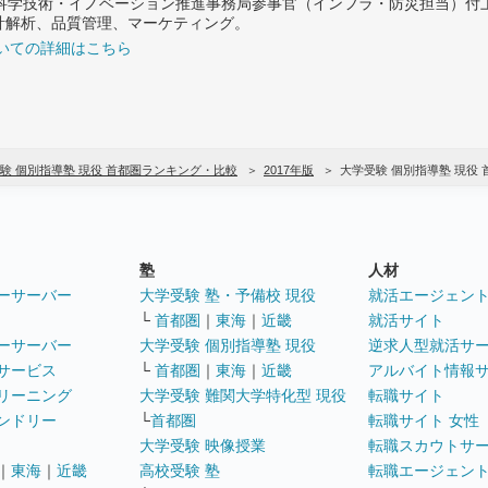
府 科学技術・イノベーション推進事務局参事官（インフラ・防災担当）
計解析、品質管理、マーケティング。
いての詳細はこちら
験 個別指導塾 現役 首都圏ランキング・比較
2017年版
大学受験 個別指導塾 現役
塾
人材
ーサーバー
大学受験 塾・予備校 現役
就活エージェン
└
首都圏
｜
東海
｜
近畿
就活サイト
ーサーバー
大学受験 個別指導塾 現役
逆求人型就活サ
サービス
└
首都圏
｜
東海
｜
近畿
アルバイト情報
リーニング
大学受験 難関大学特化型 現役
転職サイト
ンドリー
└
首都圏
転職サイト 女性
大学受験 映像授業
転職スカウトサ
｜
東海
｜
近畿
高校受験 塾
転職エージェン