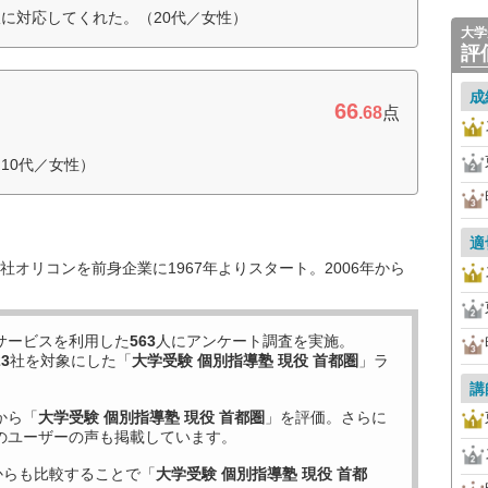
に対応してくれた。（20代／女性）
大学
評
成
66
.68
点
10代／女性）
適
オリコンを前身企業に1967年よりスタート。2006年から
サービスを利用した
563
人にアンケート調査を実施。
23
社を対象にした「
大学受験 個別指導塾 現役 首都圏
」ラ
講
から「
大学受験 個別指導塾 現役 首都圏
」を評価。さらに
のユーザーの声も掲載しています。
からも比較することで「
大学受験 個別指導塾 現役 首都