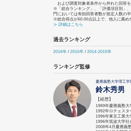
および調査対象者条件から外れた回答を
※「総合ランキング」、「評価項目別」、
門においては有効回答者数が規定人数の半
※総合得点が60.00点以上で、他人に
≫ 詳細はこちら
過去ランキング
2016年
/
2015年
/
2014-2015年
ランキング監修
慶應義塾大学理工学
鈴木秀男
【経歴】
1989年慶應義塾
1992年ロチェス
1996年東京工業
1996年筑波大学
2008年4月慶應