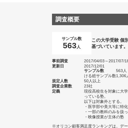
調査概要
サンプル数
この大学受験 個
563
基づいています
人
事前調査
2017/04/03～2017/07/1
更新日
2017/12/01
サンプル数
563
ける総サンプル数1,306
規定人数
50人以上
調査企業数
23社
定義
現役高校生を対象に大学
っている塾。
以下は対象外とする。
・医学部や美大等に特化
・一部の教科のみを扱っ
・映像授業が主体の塾
※オリコン顧客満足度ランキングは、デー