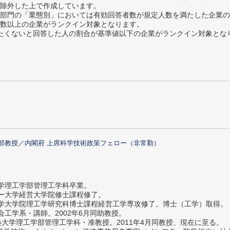
除外した上で作成しています。
部門の「業態別」においては有効回答者数が規定人数を満たした企業の
数以上の企業がランクイン対象となります。
薦めたくないと回答した人の割合が基準値以下の企業がランクイン対象とな
部教授／内閣府 上席科学技術政策フェロー（非常勤）
大学理工学部管理工学科卒業。
ター大学経営大学院修士課程修了。
大学大学院理工学研究科博士課程経営工学専攻修了。博士（工学）取得。
社会工学系・講師。2002年6月同助教授。
義塾大学理工学部管理工学科・准教授。2011年4月同教授、現在に至る。