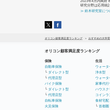
2023年4月内閣
研究分野は応用統
≫ 鈴木研究室につ
オリコン顧客満足度ランキング
おすすめの大学受
オリコン顧客満足度ランキング
保険
生活
自動車保険
ウォータ
└
ダイレクト型
浄水型
└
代理店型
ウォータ
バイク保険
家事代行
└
ダイレクト型
ハウスク
└
代理店型
コインラ
自転車保険
食材宅配
火災保険
└
首都圏