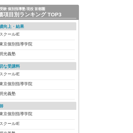
受験 個別指導塾 現役 首都圏
価項目別ランキング TOP3
績向上・結果
スクールIE
東京個別指導学院
明光義塾
切な受講料
スクールIE
東京個別指導学院
明光義塾
師
東京個別指導学院
スクールIE