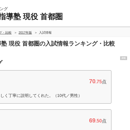
ング
指導塾 現役 首都圏
グ・比較
2017年版
入試情報
指導塾 現役 首都圏の入試情報ランキング・比較
PR
グ
70
.75
点
しく丁寧に説明してくれた。（10代／男性）
69
.50
点