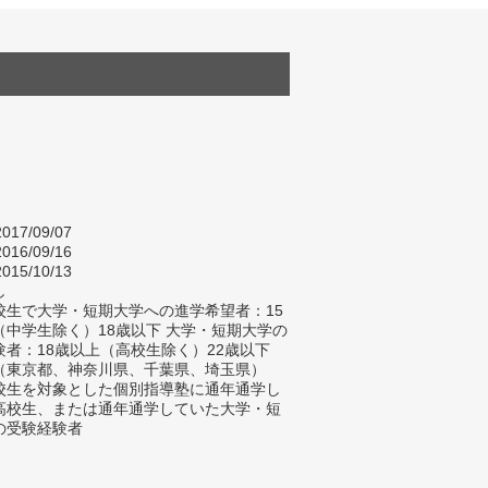
017/09/07
016/09/16
015/10/13
し
校生で大学・短期大学への進学希望者：15
（中学生除く）18歳以下 大学・短期大学の
験者：18歳以上（高校生除く）22歳以下
（東京都、神奈川県、千葉県、埼玉県）
校生を対象とした個別指導塾に通年通学し
高校生、または通年通学していた大学・短
の受験経験者