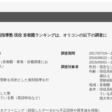
別指導塾 現役 首都圏ランキングは、オリコンの以下の調査に
。
8
調査期間
2017/07/19～2
2016/08/22～2
人（首都圏・東海・近畿調査にお
2015/09/01～2
人）
調査対象者
性別：指定な
年齢：現役高
歳以上
受験を目的とした個別指導を行
受験経
地域：首都圏
条件：現役高
した塾
ている
ている塾（英語特化など）
期大学
タクリーニング（回収したデータから不正回答や異常値を排除）