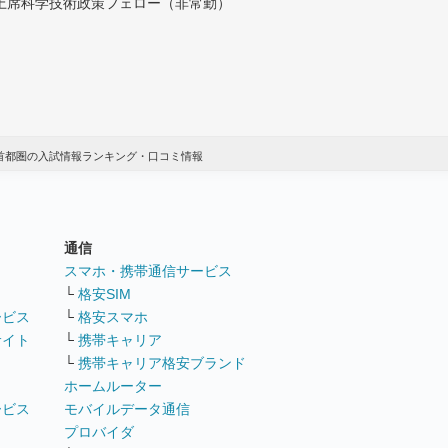
付上席科学技術政策フェロー（非常勤）
 首都圏の入試情報ランキング・口コミ情報
通信
ト
スマホ・携帯通信サービス
└
格安SIM
ービス
└
格安スマホ
サイト
└
携帯キャリア
└
携帯キャリア格安ブランド
ホームルーター
ービス
モバイルデータ通信
ト
プロバイダ