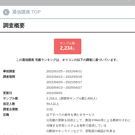
通信講座 TOP
調査概要
サンプル数
2,234
人
この通信講座 宅建ランキングは、オリコンの以下の調査に基づいています。
事前調査
2022/01/25～2022/04/11
調査期間
2022/04/12～2022/05/19
2021/04/20～2021/05/17
2020/04/13～2020/04/27
更新日
2022/09/01
サンプル数
2,234人（調査時サンプル数2,484人）
規定人数
50人以上
調査企業数
21社
定義
以下すべての条件を満たすサービス
1)宅建の受験を目的として、郵送やWeb等による教材やそれに
付随する学習システムを有料で提供している
2)郵送やオンラインなどで、習熟度の確認が出来る