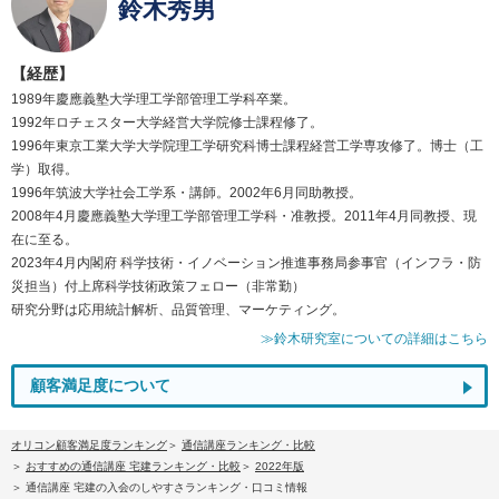
鈴木秀男
【経歴】
1989年慶應義塾大学理工学部管理工学科卒業。
1992年ロチェスター大学経営大学院修士課程修了。
1996年東京工業大学大学院理工学研究科博士課程経営工学専攻修了。博士（工
学）取得。
1996年筑波大学社会工学系・講師。2002年6月同助教授。
2008年4月慶應義塾大学理工学部管理工学科・准教授。2011年4月同教授、現
在に至る。
2023年4月内閣府 科学技術・イノベーション推進事務局参事官（インフラ・防
災担当）付上席科学技術政策フェロー（非常勤）
研究分野は応用統計解析、品質管理、マーケティング。
≫鈴木研究室についての詳細はこちら
顧客満足度について
オリコン顧客満足度ランキング
通信講座ランキング・比較
おすすめの通信講座 宅建ランキング・比較
2022年版
通信講座 宅建の入会のしやすさランキング・口コミ情報