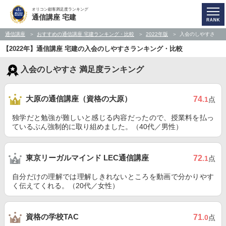
オリコン顧客満足度ランキング
通信講座 宅建
通信講座
おすすめの通信講座 宅建ランキング・比較
2022年版
入会のしやすさ
【2022年】通信講座 宅建の入会のしやすさランキング・比較
入会のしやすさ 満足度ランキング
大原の通信講座（資格の大原）
74
.1
点
独学だと勉強が難しいと感じる内容だったので、授業料を払っ
ているぶん強制的に取り組めました。（40代／男性）
東京リーガルマインド LEC通信講座
72
.1
点
自分だけの理解では理解しきれないところを動画で分かりやす
く伝えてくれる。（20代／女性）
資格の学校TAC
71
.0
点