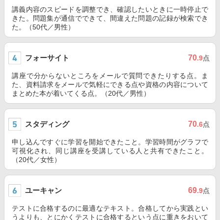
講義内容のスピードを調整でき、確認したいときに一時停止で
きた。問題集が通信でできて、間違えた問題の記録が検索でき
た。（50代／男性）
フォーサイト
70
.9
点
講座で分からないところをメールで質問できたりする点。ま
た、資料請求をメールで気軽にできる点や資格の内容について
まとめた本が着いてくる点。（20代／男性）
スタディング
70
.6
点
申し込んですぐに学習を開始できたこと。学習時間がグラフで
可視化され、同じ講座を受講している人と共有できたこと。
（20代／女性）
ユーキャン
69
.9
点
テストに合格するのに最適なテキスト。合格してから実践とい
うよりも、とにかくテストに合格するという点に重きをおいて