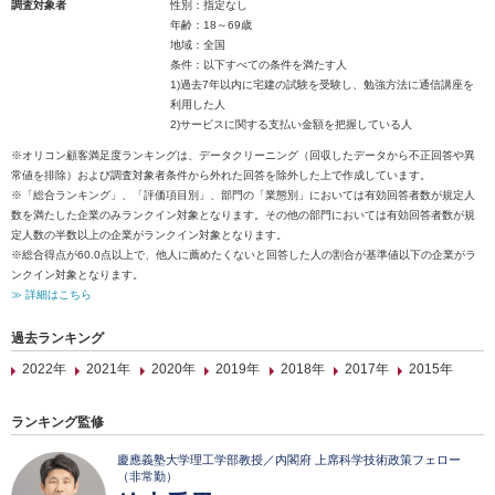
調査対象者
性別：指定なし
年齢：18～69歳
地域：全国
条件：以下すべての条件を満たす人
1)過去7年以内に宅建の試験を受験し、勉強方法に通信講座を
利用した人
2)サービスに関する支払い金額を把握している人
※オリコン顧客満足度ランキングは、データクリーニング（回収したデータから不正回答や異
常値を排除）および調査対象者条件から外れた回答を除外した上で作成しています。
※「総合ランキング」、「評価項目別」、部門の「業態別」においては有効回答者数が規定人
数を満たした企業のみランクイン対象となります。その他の部門においては有効回答者数が規
定人数の半数以上の企業がランクイン対象となります。
※総合得点が60.0点以上で、他人に薦めたくないと回答した人の割合が基準値以下の企業がラ
ンクイン対象となります。
≫ 詳細はこちら
過去ランキング
2022年
2021年
2020年
2019年
2018年
2017年
2015年
ランキング監修
慶應義塾大学理工学部教授／内閣府 上席科学技術政策フェロー
（非常勤）