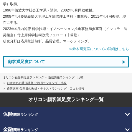
学）取得。
1996年筑波大学社会工学系・講師。2002年6月同助教授。
2008年4月慶應義塾大学理工学部管理工学科・准教授。2011年4月同教授、現
在に至る。
2023年4月内閣府 科学技術・イノベーション推進事務局参事官（インフラ・防
災担当）付上席科学技術政策フェロー（非常勤）
研究分野は応用統計解析、品質管理、マーケティング。
≫鈴木研究室についての詳細はこちら
顧客満足度について
オリコン顧客満足度ランキング
通信講座ランキング・比較
おすすめの通信講座 公務員ランキング・比較
通信講座 公務員の教材・テキストランキング・口コミ情報
オリコン顧客満足度
ランキング一覧
保険
関連ランキング
金融
関連ランキング