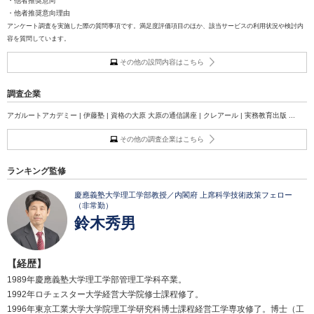
・他者推奨意向
・他者推奨意向理由
アンケート調査を実施した際の質問事項です。満足度評価項目のほか、該当サービスの利用状況や検討内
容を質問しています。
その他の設問内容はこちら
調査企業
アガルートアカデミー | 伊藤塾 | 資格の大原 大原の通信講座 | クレアール | 実務教育出版 ...
その他の調査企業はこちら
ランキング監修
慶應義塾大学理工学部教授／内閣府 上席科学技術政策フェロー
（非常勤）
鈴木秀男
【経歴】
1989年慶應義塾大学理工学部管理工学科卒業。
1992年ロチェスター大学経営大学院修士課程修了。
1996年東京工業大学大学院理工学研究科博士課程経営工学専攻修了。博士（工