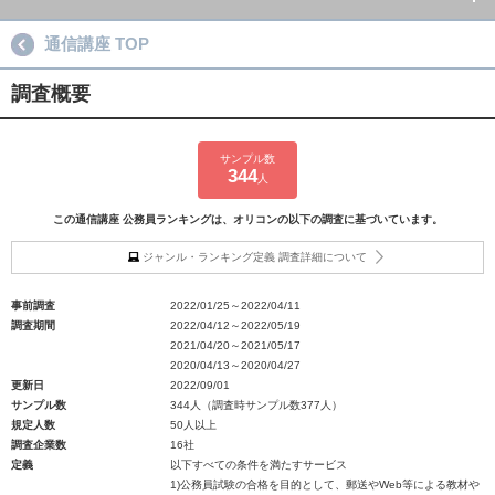
通信講座 TOP
調査概要
サンプル数
344
人
この通信講座 公務員ランキングは、オリコンの以下の調査に基づいています。
ジャンル・ランキング定義 調査詳細について
事前調査
2022/01/25～2022/04/11
調査期間
2022/04/12～2022/05/19
2021/04/20～2021/05/17
2020/04/13～2020/04/27
更新日
2022/09/01
サンプル数
344人（調査時サンプル数377人）
規定人数
50人以上
調査企業数
16社
定義
以下すべての条件を満たすサービス
1)公務員試験の合格を目的として、郵送やWeb等による教材や