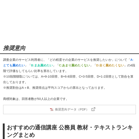
推奨意向
調査企業のサービス利用者に、「どの程度その企業のサービスを推奨したいか」について「
A:
とても薦めたい
」「
B:まあ薦めたい
」「
C:あまり薦めたくない
」「
D:全く薦めたくない
」の4段
階で評価をしてもらい比率を算出しています。
※10段階聴取については、A=9-10回答、B=6-8回答、C=3-5回答、D=1-2回答として割合を算
出しております。
※推奨割合はA＋B、推奨得点は平均スコアからの算出となっております。
商標対象は、回答者数が50人以上の企業です。
推奨意向データ（PDF）
おすすめの通信講座 公務員 教材・テキストランキ
ングまとめ