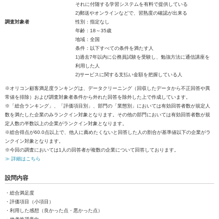
それに付随する学習システムを有料で提供している
2)郵送やオンラインなどで、習熟度の確認が出来る
調査対象者
性別：指定なし
年齢：18～35歳
地域：全国
条件：以下すべての条件を満たす人
1)過去7年以内に公務員試験を受験し、勉強方法に通信講座を
利用した人
2)サービスに関する支払い金額を把握している人
※オリコン顧客満足度ランキングは、データクリーニング（回収したデータから不正回答や異
常値を排除）および調査対象者条件から外れた回答を除外した上で作成しています。
※「総合ランキング」、「評価項目別」、部門の「業態別」においては有効回答者数が規定人
数を満たした企業のみランクイン対象となります。その他の部門においては有効回答者数が規
定人数の半数以上の企業がランクイン対象となります。
※総合得点が60.0点以上で、他人に薦めたくないと回答した人の割合が基準値以下の企業がラ
ンクイン対象となります。
※今回の調査においては1人の回答者が複数の企業について回答しております。
≫ 詳細はこちら
設問内容
・総合満足度
・評価項目（小項目）
・利用した感想（良かった点・悪かった点）