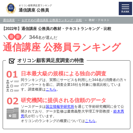
オリコン顧客満足度ランキング
通信講座 公務員
通信講座
おすすめの通信講座 公務員ランキング・比較
教材・テキスト
【2022年】通信講座 公務員の教材・テキストランキング・比較
／
／
344
最
新
名が選んだ
通信講座 公務員ランキング
オリコン顧客満足度調査の特徴
日本最大級の規模による独自の調査
同ランキングは、実際にサービスを利用した344名の消費者の方々
のアンケートを基に、調査企業16社を対象に徹底比較していま
す。調査概要は
こちら
。
研究機関に提供される信頼のデータ
ソースデータは
国立情報学研究所
を通じて学術研究機関に全て公
開されており、データ監修は慶應義塾大学理工学部教授・
鈴木秀
男
氏が行っています。
オリコンのランキングの概要については
こちら
。