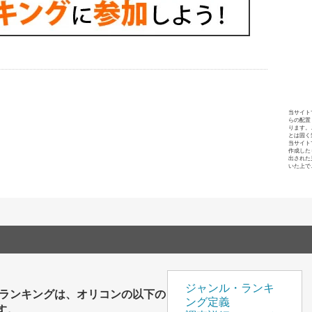
当サイト
らの配置
ります。
とは固く
当サイト
作成した
出された
いた上で
ジャンル・ランキ
員ランキングは、オリコンの以下の
ング定義
す。