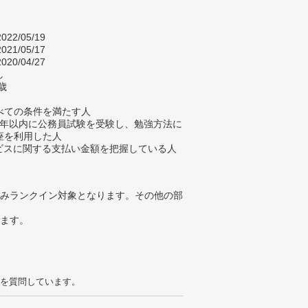
022/05/19
021/05/17
020/04/27
し
歳
べての条件を満たす人
去7年以内に公務員試験を受験し、勉強方法に
座を利用した人
ービスに関する支払い金額を把握している人
みランクイン対象となります。その他の部
ります。
を質問しています。