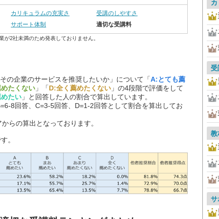
カ
カリキュラムの充実さ
受講のしやすさ
サポート体制
適切な受講料
業が2社未満のため発表しておりません。
受
その企業のサービスを推奨したいか」について「
A:とても薦
薦めたくない
」「
D:全く薦めたくない
」の4段階で評価をして
薦めたい
」と回答した人の割合で算出しています。
=6-8回答、C=3-5回答、D=1-2回答として割合を算出してお
アからの算出となっております。
教
です。
サ