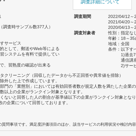
調査詳細について
1
調査期間
2022/04/12～2
2021/04/20～2
人（調査時サンプル数377人）
2020/04/13～2
調査対象者
性別：指定な
年齢：18～35
すサービス
地域：全国
目的として、郵送やWeb等による
条件：以下す
習システムを有料で提供してい
1)過
通信講
どで、習熟度の確認が出来る
2)サ
タクリーニング（回収したデータから不正回答や異常値を排除）
除外した上で作成しています。
部門の「業態別」においては有効回答者数が規定人数を満たした企業の
数以上の企業がランクイン対象となります。
めたくないと回答した人の割合が基準値以下の企業がランクイン対象とな
数の企業について回答しております。
の質問事項です。満足度評価項目のほか、該当サービスの利用状況や検討内容