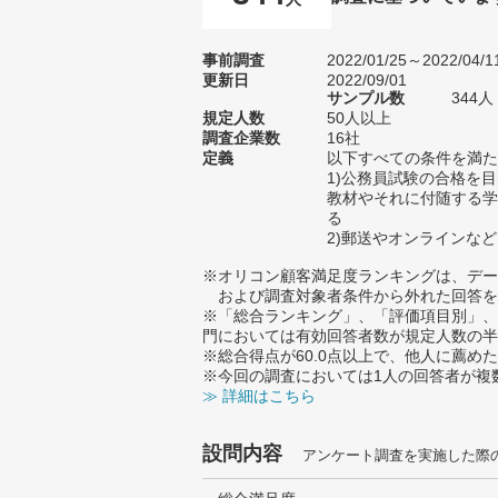
事前調査
2022/01/25～2022/04/1
更新日
2022/09/01
サンプル数
344
規定人数
50人以上
調査企業数
16社
定義
以下すべての条件を満た
1)公務員試験の合格を
教材やそれに付随する学
る
2)郵送やオンラインな
※オリコン顧客満足度ランキングは、デー
および調査対象者条件から外れた回答を
※「総合ランキング」、「評価項目別」、
門においては有効回答者数が規定人数の半
※総合得点が60.0点以上で、他人に薦
※今回の調査においては1人の回答者が複
≫ 詳細はこちら
設問内容
アンケート調査を実施した際