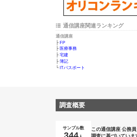
通信講座関連ランキング
通信講座
FP
医療事務
宅建
簿記
ITパスポート
調査概要
サンプル数
この通信講座 公務
344
調査に基づいていま
人