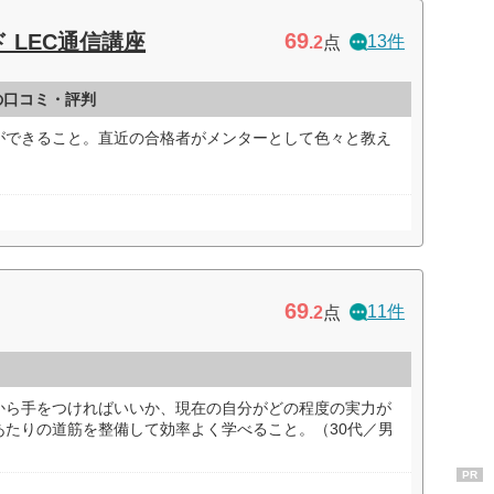
69
 LEC通信講座
13件
.2
点
の口コミ・評判
ができること。直近の合格者がメンターとして色々と教え
）
69
11件
.2
点
から手をつければいいか、現在の自分がどの程度の実力が
あたりの道筋を整備して効率よく学べること。（30代／男
PR