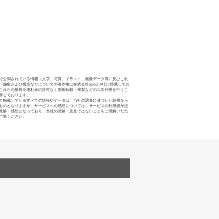
で公開されている情報（文字、写真、イラスト、画像データ等）及びこれ
・編集および構造などについての著作権は株式会社oricon MEに帰属してお
これらの情報を権利者の許可なく無断転載・複製などの二次利用を行うこ
禁じております。
で掲載しているすべての情報やデータは、当社の調査に基づいた結果から
ものとなりますが、サービスへの感想については、サービスの利用者が提
見解・感想となっており、当社の見解・意見ではないことをご理解いただ
ご覧ください。