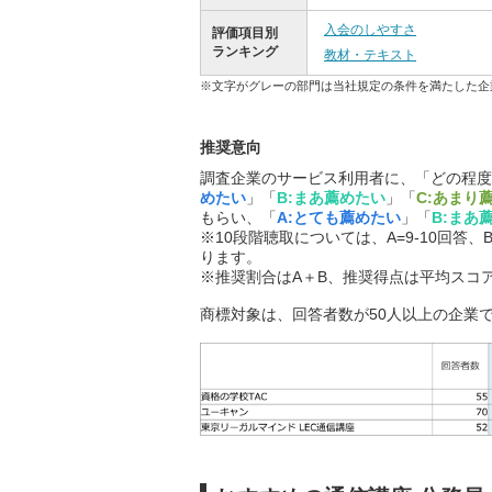
入会のしやすさ
評価項目別
ランキング
教材・テキスト
※文字がグレーの部門は当社規定の条件を満たした企
推奨意向
調査企業のサービス利用者に、「どの程度
めたい
」「
B:まあ薦めたい
」「
C:あまり
もらい、「
A:とても薦めたい
」「
B:まあ
※10段階聴取については、A=9-10回答、B
ります。
※推奨割合はA＋B、推奨得点は平均スコ
商標対象は、回答者数が50人以上の企業