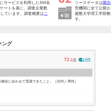
にサービスを利用した344名
ソースデータは
国立
ケートを基に、調査企業数
究機関に全て公開さ
較しています。調査概要は
こ
義塾大学理工学部教
す。
キング
72
14件
.2
点
の都合に合わせて受講できたこと。（20代／男性）