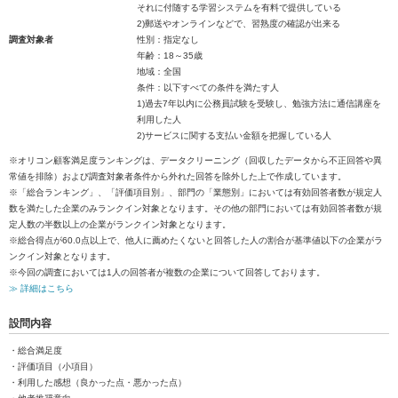
それに付随する学習システムを有料で提供している
2)郵送やオンラインなどで、習熟度の確認が出来る
調査対象者
性別：指定なし
年齢：18～35歳
地域：全国
条件：以下すべての条件を満たす人
1)過去7年以内に公務員試験を受験し、勉強方法に通信講座を
利用した人
2)サービスに関する支払い金額を把握している人
※オリコン顧客満足度ランキングは、データクリーニング（回収したデータから不正回答や異
常値を排除）および調査対象者条件から外れた回答を除外した上で作成しています。
※「総合ランキング」、「評価項目別」、部門の「業態別」においては有効回答者数が規定人
数を満たした企業のみランクイン対象となります。その他の部門においては有効回答者数が規
定人数の半数以上の企業がランクイン対象となります。
※総合得点が60.0点以上で、他人に薦めたくないと回答した人の割合が基準値以下の企業がラ
ンクイン対象となります。
※今回の調査においては1人の回答者が複数の企業について回答しております。
≫ 詳細はこちら
設問内容
・総合満足度
・評価項目（小項目）
・利用した感想（良かった点・悪かった点）