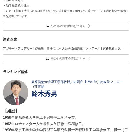
・他者推奨意向
・他者推奨意向理由
アンケート調査を実施した際の質問事項です。満足度評価項目のほか、該当サービスの利用状況や検討内
容を質問しています。
その他の設問内容はこちら
調査企業
アガルートアカデミー | 伊藤塾 | 資格の大原 大原の通信講座 | クレアール | 実務教育出版 ...
その他の調査企業はこちら
ランキング監修
慶應義塾大学理工学部教授／内閣府 上席科学技術政策フェロー
（非常勤）
鈴木秀男
【経歴】
1989年慶應義塾大学理工学部管理工学科卒業。
1992年ロチェスター大学経営大学院修士課程修了。
1996年東京工業大学大学院理工学研究科博士課程経営工学専攻修了。博士（工