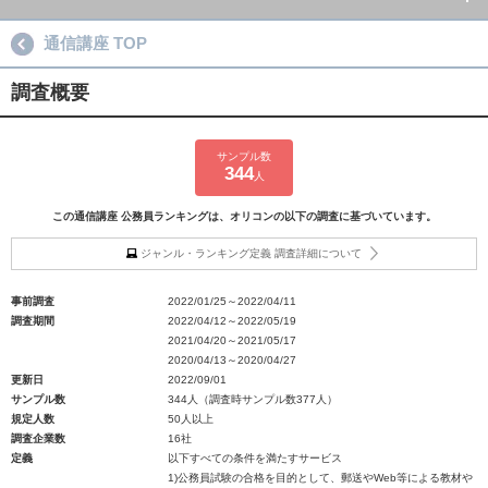
通信講座 TOP
調査概要
サンプル数
344
人
この通信講座 公務員ランキングは、オリコンの以下の調査に基づいています。
ジャンル・ランキング定義 調査詳細について
事前調査
2022/01/25～2022/04/11
調査期間
2022/04/12～2022/05/19
2021/04/20～2021/05/17
2020/04/13～2020/04/27
更新日
2022/09/01
サンプル数
344人（調査時サンプル数377人）
規定人数
50人以上
調査企業数
16社
定義
以下すべての条件を満たすサービス
1)公務員試験の合格を目的として、郵送やWeb等による教材や