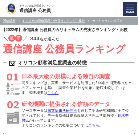
オリコン顧客満足度ランキング
通信講座 公務員
通信講座
おすすめの通信講座 公務員ランキング・比較
カリキュラムの充実さ
【2022年】通信講座 公務員のカリキュラムの充実さランキング・比較
／
／
344
最
新
名が選んだ
通信講座 公務員ランキング
オリコン顧客満足度調査の特徴
日本最大級の規模による独自の調査
同ランキングは、実際にサービスを利用した344名の消費者の方々
のアンケートを基に、調査企業16社を対象に徹底比較していま
す。調査概要は
こちら
。
研究機関に提供される信頼のデータ
ソースデータは
国立情報学研究所
を通じて学術研究機関に全て公
開されており、データ監修は慶應義塾大学理工学部教授・
鈴木秀
男
氏が行っています。
オリコンのランキングの概要については
こちら
。