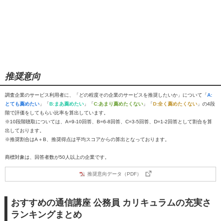
推奨意向
調査企業のサービス利用者に、「どの程度その企業のサービスを推奨したいか」について「
A:
とても薦めたい
」「
B:まあ薦めたい
」「
C:あまり薦めたくない
」「
D:全く薦めたくない
」の4段
階で評価をしてもらい比率を算出しています。
※10段階聴取については、A=9-10回答、B=6-8回答、C=3-5回答、D=1-2回答として割合を算
出しております。
※推奨割合はA＋B、推奨得点は平均スコアからの算出となっております。
商標対象は、回答者数が50人以上の企業です。
推奨意向データ（PDF）
おすすめの通信講座 公務員 カリキュラムの充実さ
ランキングまとめ