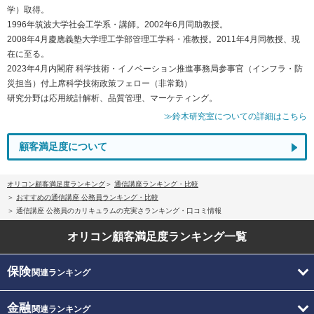
学）取得。
1996年筑波大学社会工学系・講師。2002年6月同助教授。
2008年4月慶應義塾大学理工学部管理工学科・准教授。2011年4月同教授、現
在に至る。
2023年4月内閣府 科学技術・イノベーション推進事務局参事官（インフラ・防
災担当）付上席科学技術政策フェロー（非常勤）
研究分野は応用統計解析、品質管理、マーケティング。
≫鈴木研究室についての詳細はこちら
顧客満足度について
オリコン顧客満足度ランキング
通信講座ランキング・比較
おすすめの通信講座 公務員ランキング・比較
通信講座 公務員のカリキュラムの充実さランキング・口コミ情報
オリコン顧客満足度
ランキング一覧
保険
関連ランキング
金融
関連ランキング