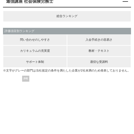
通信講座 社会保険労務士
総合ランキング
評価項目別ランキング
問い合わせのしやすさ
入会手続きの容易さ
カリキュラムの充実度
教材・テキスト
サポート体制
適切な受講料
※文字がグレーの部門は当社規定の条件を満たした企業が2社未満のため発表しておりません。
PR