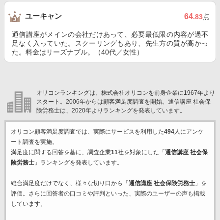
ユーキャン
64
.83
点
通信講座がメインの会社だけあって、必要最低限の内容が過不
足なく入っていた。スクーリングもあり、先生方の質が高かっ
た。料金はリーズナブル。（40代／女性）
オリコンランキングは、株式会社オリコンを前身企業に1967年より
スタート。2006年からは顧客満足度調査を開始。通信講座 社会保
険労務士は、2020年よりランキングを発表しています。
オリコン顧客満足度調査では、実際にサービスを利用した
494
人にアンケ
ート調査を実施。
満足度に関する回答を基に、調査企業
11
社を対象にした「
通信講座 社会保
険労務士
」ランキングを発表しています。
総合満足度だけでなく、様々な切り口から「
通信講座 社会保険労務士
」を
評価。さらに回答者の口コミや評判といった、実際のユーザーの声も掲載
しています。