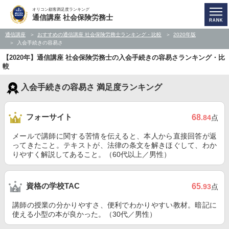
オリコン顧客満足度ランキング
通信講座 社会保険労務士
通信講座
おすすめの通信講座 社会保険労務士ランキング・比較
2020年版
入会手続きの容易さ
【2020年】通信講座 社会保険労務士の入会手続きの容易さランキング・比
較
入会手続きの容易さ 満足度ランキング
フォーサイト
68
.84
点
メールで講師に関する苦情を伝えると、本人から直接回答が返
ってきたこと。テキストが、法律の条文を解きほぐして、わか
りやすく解説してあること。（60代以上／男性）
資格の学校TAC
65
.93
点
講師の授業の分かりやすさ、便利でわかりやすい教材。暗記に
使える小型の本が良かった。（30代／男性）