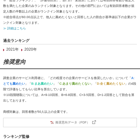
※「総合ランキング」、「評価項目別」、部門の「業態別」においては有効回答者数が規定人
数を満たした企業のみランクイン対象となります。その他の部門においては有効回答者数が規
定人数の半数以上の企業がランクイン対象となります。
※総合得点が60.00点以上で、他人に薦めたくないと回答した人の割合が基準値以下の企業がラ
ンクイン対象となります。
≫ 詳細はこちら
過去ランキング
2021年
2020年
推奨意向
調査企業のサービス利用者に、「どの程度その企業のサービスを推奨したいか」について「
A:
とても薦めたい
」「
B:まあ薦めたい
」「
C:あまり薦めたくない
」「
D:全く薦めたくない
」の4段
階で評価をしてもらい比率を算出しています。
※10段階聴取については、A=9-10回答、B=6-8回答、C=3-5回答、D=1-2回答として割合を算
出しております。
商標対象は、回答者数が50人以上の企業です。
推奨意向データ（PDF）
ランキング監修