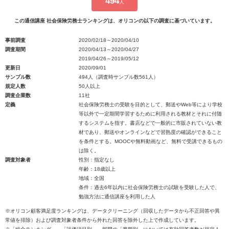
494
人
この通信講座 社会保険労務士ランキングは、オリコンの以下の調査に基づいています。
事前調査
2020/02/18～2020/04/10
調査期間
2020/04/13～2020/04/27
2019/04/26～2019/05/12
更新日
2020/09/01
サンプル数
494人（調査時サンプル数561人）
規定人数
50人以上
調査企業数
11社
定義
社会保険労務士の受験を目的として、郵送やWeb等により学校
等以外で一定期間学習するために利用される教材とそれに付随
するシステムを指す。書店などで一般的に市販されていない教
材であり、郵送やオンラインなどで習熟度の確認ができること
を条件とする。MOOCや無料動画など、無料で受講できるもの
は除く。
調査対象者
性別：指定なし
年齢：18歳以上
地域：全国
条件：過去6年以内に社会保険労務士の試験を受験した人で、
勉強方法に通信講座を利用した人
※オリコン顧客満足度ランキングは、データクリーニング（回収したデータから不正回答や異
常値を排除）および調査対象者条件から外れた回答を除外した上で作成しています。