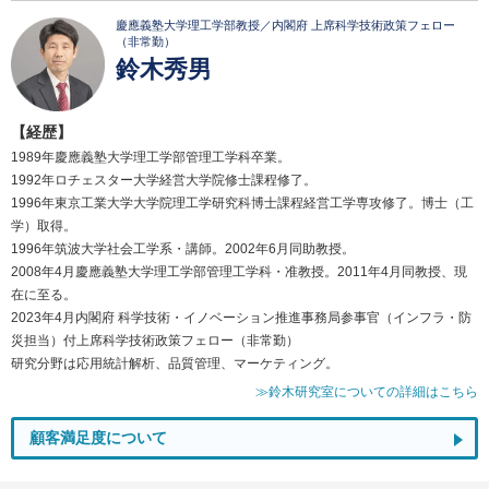
慶應義塾大学理工学部教授／内閣府 上席科学技術政策フェロー
（非常勤）
鈴木秀男
【経歴】
1989年慶應義塾大学理工学部管理工学科卒業。
1992年ロチェスター大学経営大学院修士課程修了。
1996年東京工業大学大学院理工学研究科博士課程経営工学専攻修了。博士（工
学）取得。
1996年筑波大学社会工学系・講師。2002年6月同助教授。
2008年4月慶應義塾大学理工学部管理工学科・准教授。2011年4月同教授、現
在に至る。
2023年4月内閣府 科学技術・イノベーション推進事務局参事官（インフラ・防
災担当）付上席科学技術政策フェロー（非常勤）
研究分野は応用統計解析、品質管理、マーケティング。
≫鈴木研究室についての詳細はこちら
顧客満足度について