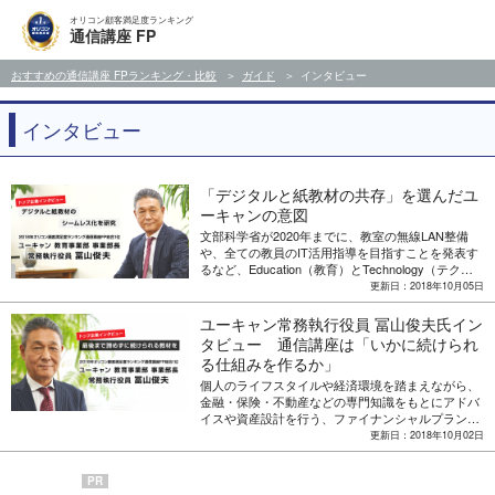
オリコン顧客満足度ランキング
通信講座 FP
おすすめの通信講座 FPランキング・比較
ガイド
インタビュー
インタビュー
「デジタルと紙教材の共存」を選んだユ
ーキャンの意図
文部科学省が2020年までに、教室の無線LAN整備
や、全ての教員のIT活用指導を目指すことを発表す
るなど、Education（教育）とTechnology（テクノ
ロジー）を組み合わせた“Edtech（エドテック）”と
更新日：2018年10月05日
いう新しい取り組みが話題となっている教育業界。
通信講座においても、オンライン教材などの学習コ
ユーキャン常務執行役員 冨山俊夫氏イン
ンテンツや、それらを提供するプラットフォームな
タビュー 通信講座は「いかに続けられ
ど、さまざまなサービスが次々と誕生している。い
る仕組みを作るか」
わば変革期といえる現在、オリコン顧客満足度ラン
キング通信講座FPにて総合1位を獲得したユーキャ
個人のライフスタイルや経済環境を踏まえながら、
ンは、デジタルだ
金融・保険・不動産などの専門知識をもとにアドバ
イスや資産設計を行う、ファイナンシャルプランナ
ー（以下、FP）。2002年の職業能力開発促進法に
更新日：2018年10月02日
基づき国家資格化されて以降、受験者や合格者の数
はともに増加しています。そんなFP資格の通信講座
PR
を受講できるユーキャンが、オリコン顧客満足度ラ