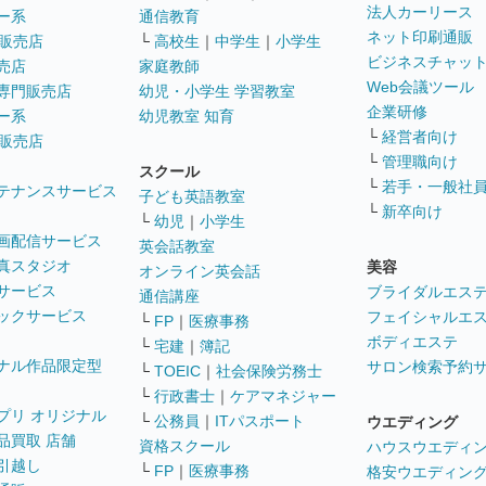
法人カーリース
ー系
通信教育
ネット印刷通販
販売店
└
高校生
｜
中学生
｜
小学生
ビジネスチャッ
売店
家庭教師
Web会議ツール
専門販売店
幼児・小学生 学習教室
企業研修
ー系
幼児教室 知育
└
経営者向け
販売店
└
管理職向け
スクール
└
若手・一般社
テナンスサービス
子ども英語教室
└
新卒向け
└
幼児
｜
小学生
画配信サービス
英会話教室
真スタジオ
美容
オンライン英会話
サービス
ブライダルエス
通信講座
ックサービス
フェイシャルエ
└
FP
｜
医療事務
ボディエステ
└
宅建
｜
簿記
ナル作品限定型
サロン検索予約
└
TOEIC
｜
社会保険労務士
└
行政書士
｜
ケアマネジャー
プリ オリジナル
└
公務員
｜
ITパスポート
ウエディング
品買取 店舗
資格スクール
ハウスウエディ
引越し
└
FP
｜
医療事務
格安ウエディン