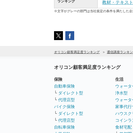
ランキング
教材・テキス
※文字がグレーの部門は当社規定の条件を満たした企
オリコン顧客満足度ランキング
通信講座ランキン
オリコン顧客満足度ランキング
保険
生活
自動車保険
ウォータ
└
ダイレクト型
浄水型
└
代理店型
ウォータ
バイク保険
家事代行
└
ダイレクト型
ハウスク
└
代理店型
コインラ
自転車保険
食材宅配