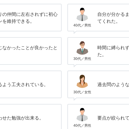
りの仲間に左右されずに初心
自分が分かる
ンを維持できる。
てくれた。
40代／男性
じなかったことが良かったと
時間に縛られ
た。
30代／男性
るよう工夫されている。
過去問のよう
30代／女性
わせた勉強が出来る。
要点が絞られ
40代／男性