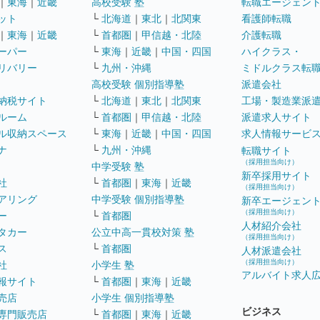
｜
東海
｜
近畿
高校受験 塾
転職エージェン
ット
└
北海道
｜
東北
｜
北関東
看護師転職
｜
東海
｜
近畿
└
首都圏
｜
甲信越・北陸
介護転職
ーパー
└
東海
｜
近畿
｜
中国・四国
ハイクラス・
リバリー
└
九州・沖縄
ミドルクラス転
高校受験 個別指導塾
派遣会社
納税サイト
└
北海道
｜
東北
｜
北関東
工場・製造業派
ルーム
└
首都圏
｜
甲信越・北陸
派遣求人サイト
ル収納スペース
└
東海
｜
近畿
｜
中国・四国
求人情報サービ
ナ
└
九州・沖縄
転職サイト
（採用担当向け）
中学受験 塾
新卒採用サイト
社
└
首都圏
｜
東海
｜
近畿
（採用担当向け）
アリング
中学受験 個別指導塾
新卒エージェン
（採用担当向け）
ー
└
首都圏
人材紹介会社
タカー
公立中高一貫校対策 塾
（採用担当向け）
ス
└
首都圏
人材派遣会社
（採用担当向け）
社
小学生 塾
アルバイト求人
報サイト
└
首都圏
｜
東海
｜
近畿
売店
小学生 個別指導塾
ビジネス
専門販売店
└
首都圏
｜
東海
｜
近畿