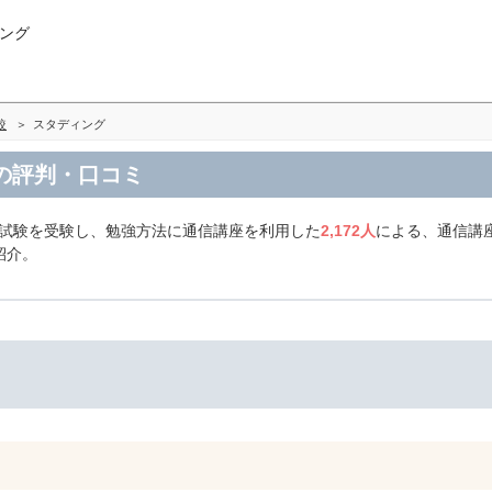
ング
較
スタディング
Pの評判・口コミ
の試験を受験し、勉強方法に通信講座を利用した
2,172人
による、通信講座
紹介。