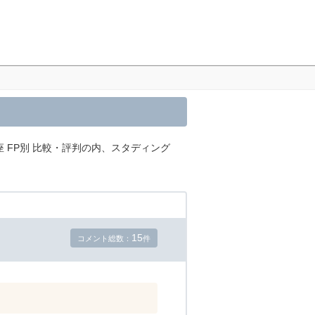
 FP別 比較・評判の内、スタディング
15
コメント総数：
件