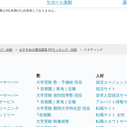
ト
サポート体制
適
業が2社未満のため発表しておりません。
グ・比較
おすすめの通信講座 FPランキング・比較
スタディング
塾
人材
ーサーバー
大学受験 塾・予備校 現役
就活エージェン
└
首都圏
｜
東海
｜
近畿
就活サイト
ーサーバー
大学受験 個別指導塾 現役
逆求人型就活サ
サービス
└
首都圏
｜
東海
｜
近畿
アルバイト情報
リーニング
大学受験 難関大学特化型 現役
転職サイト
ンドリー
└
首都圏
転職サイト 女性
大学受験 映像授業
転職スカウトサ