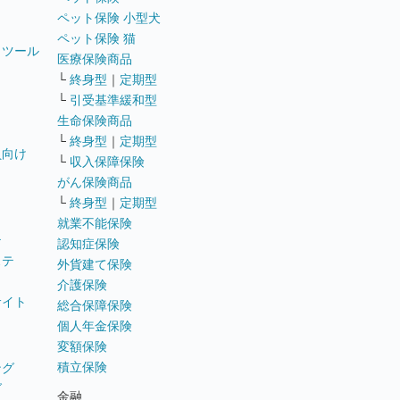
ペット保険 小型犬
ペット保険 猫
トツール
医療保険商品
└
終身型
｜
定期型
└
引受基準緩和型
生命保険商品
└
終身型
｜
定期型
員向け
└
収入保障保険
がん保険商品
└
終身型
｜
定期型
就業不能保険
テ
認知症保険
ステ
外貨建て保険
介護保険
サイト
総合保障保険
個人年金保険
変額保険
積立保険
ング
グ
金融