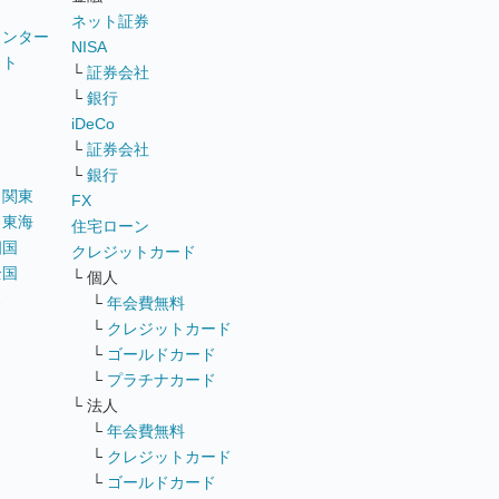
ネット証券
ウンター
NISA
イト
└
証券会社
リ
└
銀行
iDeCo
└
証券会社
└
銀行
｜
関東
FX
｜
東海
住宅ローン
四国
クレジットカード
全国
└ 個人
ス
└
年会費無料
└
クレジットカード
└
ゴールドカード
└
プラチナカード
└ 法人
└
年会費無料
└
クレジットカード
└
ゴールドカード