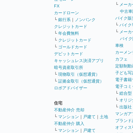
└
メーカ
FX
中古車
カードローン
バイク販
└
銀行系
｜
ノンバンク
└
バイク
クレジットカード
└
メーカ
└
年会費無料
バイク
└
クレジットカード
車検
└
ゴールドカード
カーメン
デビットカード
カフェ
キャッシュレス決済アプリ
定額制動
暗号資産取引所
子ども写
└
現物取引（仮想通貨）
電子書籍
└
証拠金取引（仮想通貨）
電子コミ
ロボアドバイザー
└
総合型
└
オリジ
住宅
└
出版社
不動産仲介 売却
マンガア
└
マンション
｜
戸建て
｜
土地
ブランド
不動産仲介 購入
オフィス
└
マンション
｜
戸建て