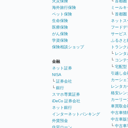
火災保険
└
首都圏
海外旅行保険
ミールキ
ペット保険
└
首都圏
生命保険
ネットス
医療保険
フードデ
がん保険
サービス
学資保険
ふるさと
保険相談ショップ
トランク
└
レンタ
└
コンテ
金融
└
宅配型
ネット証券
引越し会
NISA
カーシェ
└
証券会社
レンタカ
└
銀行
格安レン
スマホ専業証券
カーリー
iDeCo 証券会社
車買取会
ネット銀行
中古車情
インターネットバンキング
中古車販
外貨預金
└
中古車
住宅ローン