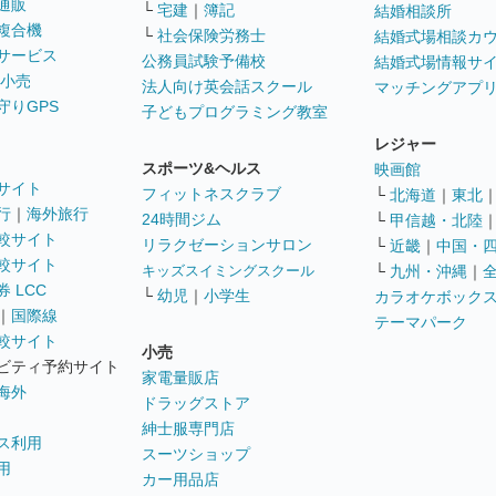
通販
└
宅建
｜
簿記
結婚相談所
複合機
└
社会保険労務士
結婚式場相談カ
サービス
公務員試験予備校
結婚式場情報サ
 小売
法人向け英会話スクール
マッチングアプ
守りGPS
子どもプログラミング教室
レジャー
スポーツ&ヘルス
映画館
サイト
フィットネスクラブ
└
北海道
｜
東北
行
｜
海外旅行
24時間ジム
└
甲信越・北陸
較サイト
リラクゼーションサロン
└
近畿
｜
中国・
較サイト
キッズスイミングスクール
└
九州・沖縄
｜
 LCC
└
幼児
｜
小学生
カラオケボック
｜
国際線
テーマパーク
較サイト
小売
ビティ予約サイト
家電量販店
海外
ドラッグストア
紳士服専門店
ス利用
スーツショップ
用
カー用品店