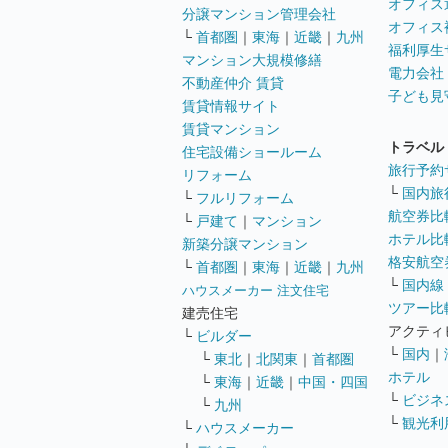
オフィス
分譲マンション管理会社
オフィス
└
首都圏
｜
東海
｜
近畿
｜
九州
福利厚生
マンション大規模修繕
電力会社
不動産仲介 賃貸
子ども見
賃貸情報サイト
賃貸マンション
トラベル
住宅設備ショールーム
旅行予約
リフォーム
└
国内旅
└
フルリフォーム
航空券比
└
戸建て
｜
マンション
ホテル比
新築分譲マンション
格安航空券
└
首都圏
｜
東海
｜
近畿
｜
九州
└
国内線
ハウスメーカー 注文住宅
ツアー比
建売住宅
アクティ
└
ビルダー
└
国内
｜
└
東北
｜
北関東
｜
首都圏
ホテル
└
東海
｜
近畿
｜
中国・四国
└
ビジネ
└
九州
└
観光利
└
ハウスメーカー