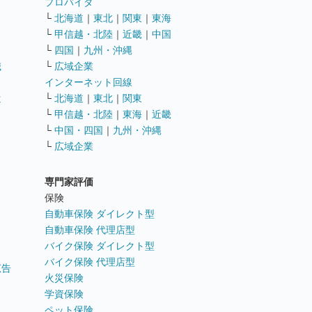
ト
プロバイダ
└
北海道
｜
東北
｜
関東
｜
東海
└
甲信越・北陸
｜
近畿
｜
中国
└
四国
｜
九州・沖縄
職
└
広域企業
インターネット回線
遣
└
北海道
｜
東北
｜
関東
└
甲信越・北陸
｜
東海
｜
近畿
ス
└
中国・四国
｜
九州・沖縄
└
広域企業
専門家評価
ト
保険
自動車保険 ダイレクト型
自動車保険 代理店型
バイク保険 ダイレクト型
バイク保険 代理店型
広告
火災保険
学資保険
ペット保険