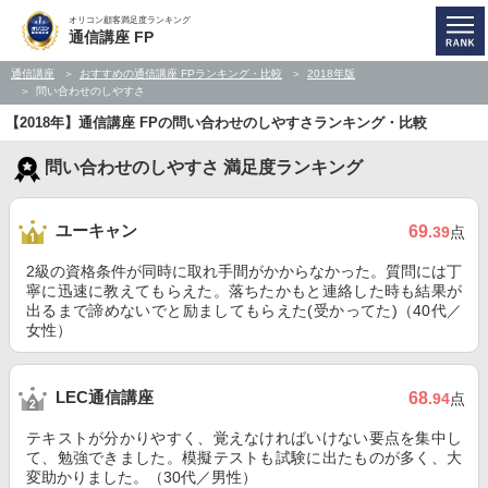
オリコン顧客満足度ランキング
通信講座 FP
通信講座
おすすめの通信講座 FPランキング・比較
2018年版
問い合わせのしやすさ
【2018年】通信講座 FPの問い合わせのしやすさランキング・比較
問い合わせのしやすさ 満足度ランキング
ユーキャン
69
.39
点
2級の資格条件が同時に取れ手間がかからなかった。質問には丁
寧に迅速に教えてもらえた。落ちたかもと連絡した時も結果が
出るまで諦めないでと励ましてもらえた(受かってた)（40代／
女性）
LEC通信講座
68
.94
点
テキストが分かりやすく、覚えなければいけない要点を集中し
て、勉強できました。模擬テストも試験に出たものが多く、大
変助かりました。（30代／男性）