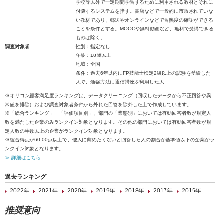
学校等以外で一定期間学習するために利用される教材とそれに
付随するシステムを指す。書店などで一般的に市販されていな
い教材であり、郵送やオンラインなどで習熟度の確認ができる
ことを条件とする。MOOCや無料動画など、無料で受講できる
ものは除く。
調査対象者
性別：指定なし
年齢：18歳以上
地域：全国
条件：過去6年以内にFP技能士検定2級以上の試験を受験した
人で、勉強方法に通信講座を利用した人
※オリコン顧客満足度ランキングは、データクリーニング（回収したデータから不正回答や異
常値を排除）および調査対象者条件から外れた回答を除外した上で作成しています。
※「総合ランキング」、「評価項目別」、部門の「業態別」においては有効回答者数が規定人
数を満たした企業のみランクイン対象となります。その他の部門においては有効回答者数が規
定人数の半数以上の企業がランクイン対象となります。
※総合得点が60.00点以上で、他人に薦めたくないと回答した人の割合が基準値以下の企業がラ
ンクイン対象となります。
≫ 詳細はこちら
過去ランキング
2022年
2021年
2020年
2019年
2018年
2017年
2015年
推奨意向