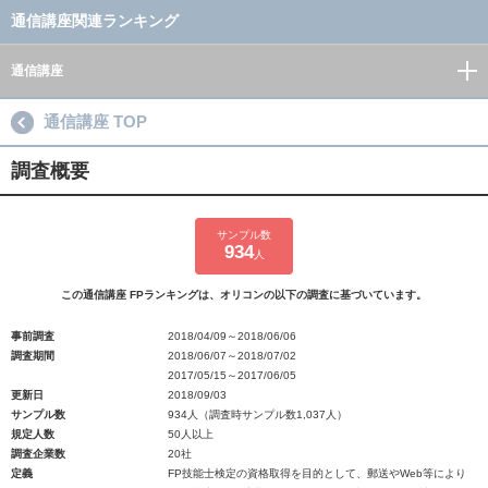
通信講座関連ランキング
通信講座
通信講座 TOP
調査概要
サンプル数
934
人
この通信講座 FPランキングは、オリコンの以下の調査に基づいています。
事前調査
2018/04/09～2018/06/06
調査期間
2018/06/07～2018/07/02
2017/05/15～2017/06/05
更新日
2018/09/03
サンプル数
934人（調査時サンプル数1,037人）
規定人数
50人以上
調査企業数
20社
定義
FP技能士検定の資格取得を目的として、郵送やWeb等により