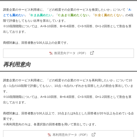
調査企業のサービス利用者に、「どの程度その企業のサービスを推奨したいか」について「
A:
とても薦めたい
」「
B:まあ薦めたい
」「
C:あまり薦めたくない
」「
D:全く薦めたくない
」の4段
階で評価をしてもらい比率を算出しています。
※10段階聴取については、A=9-10回答、B=6-8回答、C=3-5回答、D=1-2回答として割合を算
出しております。
商標対象は、回答者数が100人以上の企業です。
推奨意向データ（PDF）
再利用意向
調査企業のサービス利用者に、「どの程度その企業のサービスを再利用したいか」について10
点～1点の10段階で評価してもらい、10点～6点のいずれかを回答した人の割合を算出していま
す。
※10段階聴取については、A=9-10回答、B=6-8回答、C=3-5回答、D=1-2回答として割合を算
出しております。
商標対象は、回答者数が100人以上で、10点または9点とした回答者が20％以上を占めている企
業です。
※再利用意向の％は、各選択肢の回答者数を用いて算出しています。
再利用意向データ（PDF）