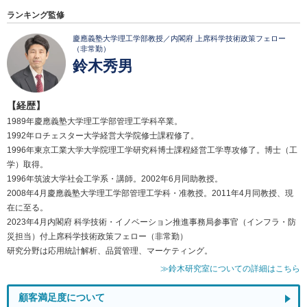
ランキング監修
慶應義塾大学理工学部教授／内閣府 上席科学技術政策フェロー
（非常勤）
鈴木秀男
【経歴】
1989年慶應義塾大学理工学部管理工学科卒業。
1992年ロチェスター大学経営大学院修士課程修了。
1996年東京工業大学大学院理工学研究科博士課程経営工学専攻修了。博士（工
学）取得。
1996年筑波大学社会工学系・講師。2002年6月同助教授。
2008年4月慶應義塾大学理工学部管理工学科・准教授。2011年4月同教授、現
在に至る。
2023年4月内閣府 科学技術・イノベーション推進事務局参事官（インフラ・防
災担当）付上席科学技術政策フェロー（非常勤）
研究分野は応用統計解析、品質管理、マーケティング。
≫鈴木研究室についての詳細はこちら
顧客満足度について