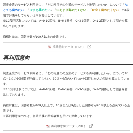
調査企業のサービス利用者に、「どの程度その企業のサービスを推奨したいか」について「
A:
とても薦めたい
」「
B:まあ薦めたい
」「
C:あまり薦めたくない
」「
D:全く薦めたくない
」の4段
階で評価をしてもらい比率を算出しています。
※10段階聴取については、A=9-10回答、B=6-8回答、C=3-5回答、D=1-2回答として割合を算
出しております。
商標対象は、回答者数が100人以上の企業です。
推奨意向データ（PDF）
再利用意向
調査企業のサービス利用者に、「どの程度その企業のサービスを再利用したいか」について10
点～1点の10段階で評価してもらい、10点～6点のいずれかを回答した人の割合を算出していま
す。
※10段階聴取については、A=9-10回答、B=6-8回答、C=3-5回答、D=1-2回答として割合を算
出しております。
商標対象は、回答者数が100人以上で、10点または9点とした回答者が20％以上を占めている企
業です。
※再利用意向の％は、各選択肢の回答者数を用いて算出しています。
再利用意向データ（PDF）