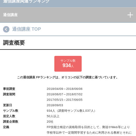
通信講座関連ランキング
通信講座
通信講座 TOP
調査概要
サンプル数
934
人
この通信講座 FPランキングは、オリコンの以下の調査に基づいています。
事前調査
2018/04/09～2018/06/06
調査期間
2018/06/07～2018/07/02
2017/05/15～2017/06/05
更新日
2018/09/03
サンプル数
934人（調査時サンプル数1,037人）
規定人数
50人以上
調査企業数
20社
定義
FP技能士検定の資格取得を目的として、郵送やWeb等により
学校等以外で一定期間学習するために利用される教材とそれに