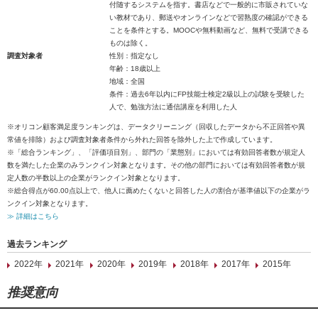
付随するシステムを指す。書店などで一般的に市販されていな
い教材であり、郵送やオンラインなどで習熟度の確認ができる
ことを条件とする。MOOCや無料動画など、無料で受講できる
ものは除く。
調査対象者
性別：指定なし
年齢：18歳以上
地域：全国
条件：過去6年以内にFP技能士検定2級以上の試験を受験した
人で、勉強方法に通信講座を利用した人
※オリコン顧客満足度ランキングは、データクリーニング（回収したデータから不正回答や異
常値を排除）および調査対象者条件から外れた回答を除外した上で作成しています。
※「総合ランキング」、「評価項目別」、部門の「業態別」においては有効回答者数が規定人
数を満たした企業のみランクイン対象となります。その他の部門においては有効回答者数が規
定人数の半数以上の企業がランクイン対象となります。
※総合得点が60.00点以上で、他人に薦めたくないと回答した人の割合が基準値以下の企業がラ
ンクイン対象となります。
≫ 詳細はこちら
過去ランキング
2022年
2021年
2020年
2019年
2018年
2017年
2015年
推奨意向