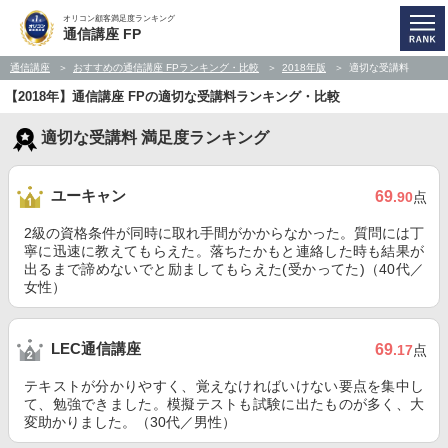
オリコン顧客満足度ランキング
通信講座 FP
通信講座
おすすめの通信講座 FPランキング・比較
2018年版
適切な受講料
【2018年】通信講座 FPの適切な受講料ランキング・比較
適切な受講料 満足度ランキング
ユーキャン
69
.90
点
2級の資格条件が同時に取れ手間がかからなかった。質問には丁
寧に迅速に教えてもらえた。落ちたかもと連絡した時も結果が
出るまで諦めないでと励ましてもらえた(受かってた)（40代／
女性）
LEC通信講座
69
.17
点
テキストが分かりやすく、覚えなければいけない要点を集中し
て、勉強できました。模擬テストも試験に出たものが多く、大
変助かりました。（30代／男性）