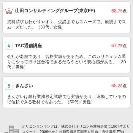
山田コンサルティンググループ(東京FP)
68
.75
点
資料請求もわかりやすく、受講までもスムーズで、最後までス
ムーズだった。（30代／女性）
TAC通信講座
67
.75
点
会社が老舗であり、合格実績があるため、このカリキュラム通
りにやって行けば合格できるだろうという安心感がある。（30
代／男性）
きんざい
65
.28
点
きんざいは銀行業務検定試験でも実績があり、連動しているの
で信頼できる教材でもあった。（50代／男性）
オリコンランキングは、株式会社オリコンを前身企業に1967年より
スタート。2006年からは顧客満足度調査を開始。通信講座 FPは、