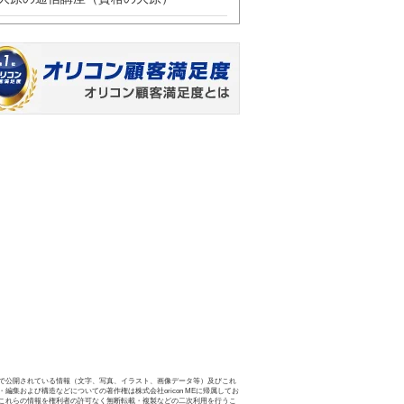
で公開されている情報（文字、写真、イラスト、画像データ等）及びこれ
・編集および構造などについての著作権は株式会社oricon MEに帰属してお
これらの情報を権利者の許可なく無断転載・複製などの二次利用を行うこ