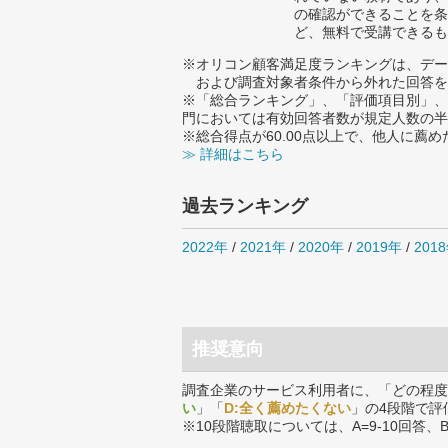
の確認ができることを条
ど、無料で受講できるも
※オリコン顧客満足度ランキングは、デー
および調査対象者条件から外れた回答を
※「総合ランキング」、「評価項目別」、
門においては有効回答者数が規定人数の半
※総合得点が60.00点以上で、他人に
≫ 詳細はこちら
過去ランキング
2022年
/
2021年
/
2020年
/
2019年
/
201
推奨意向
調査企業のサービス利用者に、「どの程度
い
」「
D:全く薦めたくない
」の4段階で評
※10段階聴取については、A=9-10回答、