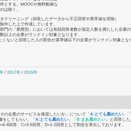
件とする。MOOCや無料動画な
のは除く。
タクリーニング（回収したデータから不正回答や異常値を排除）
除外した上で作成しています。
部門の「業態別」においては有効回答者数が規定人数を満たした企業の
数以上の企業がランクイン対象となります。
薦めたくないと回答した人の割合が基準値以下の企業がランクイン対象とな
8年
/
2017年
/
2015年
その企業のサービスを推奨したいか」について「
A:とても薦めたい
」
価をしてもらい、「
A:とても薦めたい
」「
B:まあ薦めたい
」と回答した
B=6-8回答、C=3-5回答、D=1-2回答として割合を算出しております。