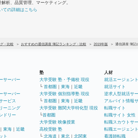
計解析、品質管理、マーケティング。
いての詳細はこちら
グ・比較
おすすめの通信講座 簿記ランキング・比較
2019年版
通信講座 簿
塾
人材
ーサーバー
大学受験 塾・予備校 現役
就活エージェン
└
首都圏
｜
東海
｜
近畿
就活サイト
ーサーバー
大学受験 個別指導塾 現役
逆求人型就活サ
サービス
└
首都圏
｜
東海
｜
近畿
アルバイト情報
リーニング
大学受験 難関大学特化型 現役
転職サイト
ンドリー
└
首都圏
転職サイト 女性
大学受験 映像授業
転職スカウトサ
｜
東海
｜
近畿
高校受験 塾
転職エージェン
ット
└
北海道
｜
東北
｜
北関東
看護師転職