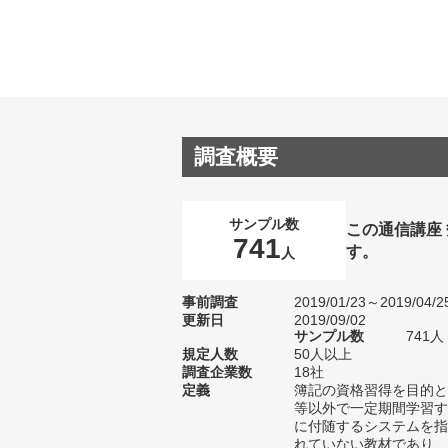
調査概要
サンプル数
この通信講座
741
す。
人
事前調査
2019/01/23～2019/04/2
更新日
2019/09/02
サンプル数
741
規定人数
50人以上
調査企業数
18社
定義
簿記の資格習得を目的と
等以外で一定期間学習す
に付随するシステムを指
れていない教材であり、