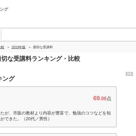
ング
比較
2019年版
適切な受講料
の適切な受講料ランキング・比較
PR
キング
69
.86
点
いたが、市販の教材より内容が豊富で、勉強のコツなどを知
ができた。（20代／男性）