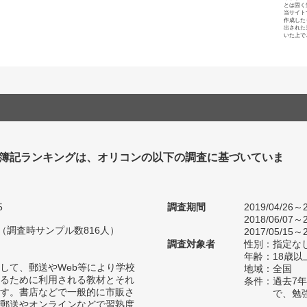
とは固く
当サイト
作成した
出された
いた上で
 簿記ランキングは、オリコンの以下の調査に基づいていま
5
調査期間
2019/04/26～2
2018/06/07～2
人（調査時サンプル数816人）
2017/05/15～2
調査対象者
性別：指定な
年齢：18歳以
して、郵送やWeb等により学校
地域：全国
るために利用される教材とそれ
条件：過去7
す。書店などで一般的に市販さ
で、勉
郵送やオンラインなどで習熟度