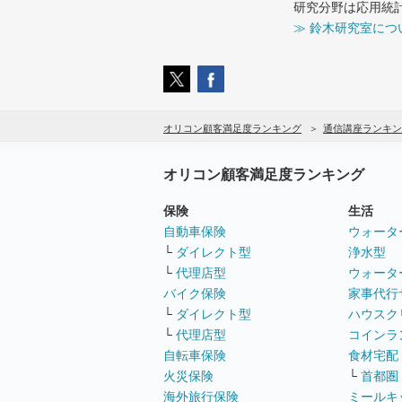
研究分野は応用統
≫ 鈴木研究室につ
オリコン顧客満足度ランキング
通信講座ランキン
オリコン顧客満足度ランキング
保険
生活
自動車保険
ウォータ
└
ダイレクト型
浄水型
└
代理店型
ウォータ
バイク保険
家事代行
└
ダイレクト型
ハウスク
└
代理店型
コインラ
自転車保険
食材宅配
火災保険
└
首都圏
海外旅行保険
ミールキ