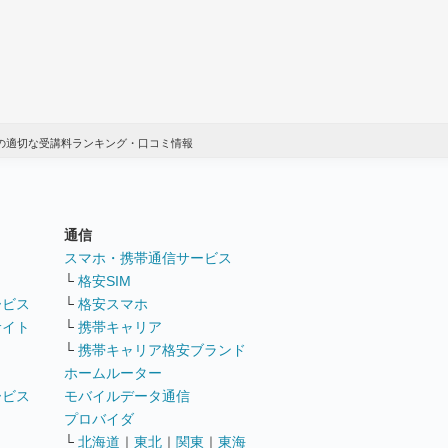
記の適切な受講料ランキング・口コミ情報
通信
ト
スマホ・携帯通信サービス
└
格安SIM
ービス
└
格安スマホ
サイト
└
携帯キャリア
└
携帯キャリア格安ブランド
ホームルーター
ービス
モバイルデータ通信
ト
プロバイダ
└
北海道
｜
東北
｜
関東
｜
東海