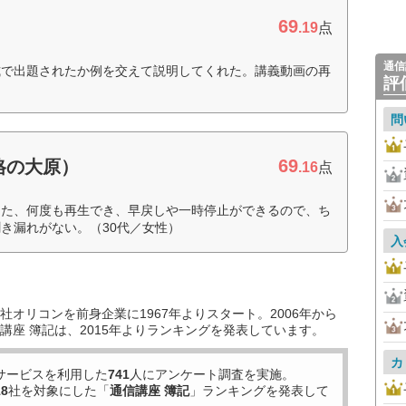
69
.19
点
通信
式で出題されたか例を交えて説明してくれた。講義動画の再
評
）
問
69
格の大原）
.16
点
った、何度も再生でき、早戻しや一時停止ができるので、ち
き漏れがない。（30代／女性）
入
オリコンを前身企業に1967年よりスタート。2006年から
講座 簿記は、2015年よりランキングを発表しています。
カ
サービスを利用した
741
人にアンケート調査を実施。
18
社を対象にした「
通信講座 簿記
」ランキングを発表して