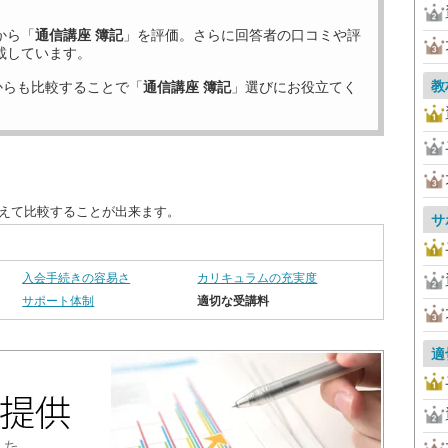
から「
通信講座 簿記
」を評価。さらに回答者の口コミや評
載しています。
教
からも比較することで「
通信講座 簿記
」選びにお役立てく
替えて比較することが出来ます。
サ
入会手続きの容易さ
カリキュラムの充実度
サポート体制
適切な受講料
適