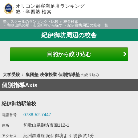
オリコン顧客満足度ランキング
塾・学習塾 検索
塾、スクールのランキング・比較
校舎検索
和歌山県の駅・市区町村から探す
紀伊御坊周辺の校舎一覧
紀伊御坊周辺の校舎
目的から絞り込む
大学受験： 集団塾 映像授業 個別指導塾
の絞り込み
個別指導Axis
紀伊御坊駅前校
0738-52-7447
和歌山県御坊市薗112-1
紀州鉄道線 紀伊御坊より 徒歩 約1分