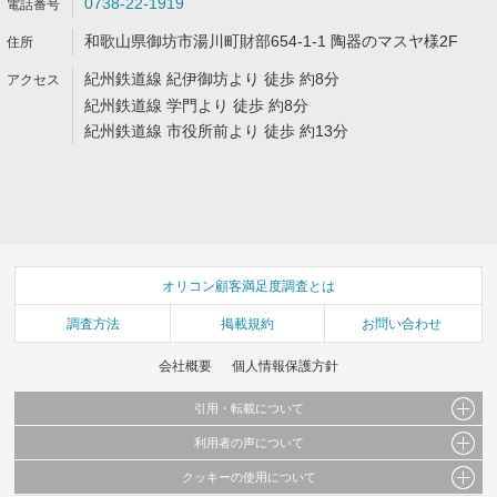
0738-22-1919
和歌山県御坊市湯川町財部654-1-1 陶器のマスヤ様2F
紀州鉄道線 紀伊御坊より 徒歩 約8分
紀州鉄道線 学門より 徒歩 約8分
紀州鉄道線 市役所前より 徒歩 約13分
オリコン顧客満足度調査とは
調査方法
掲載規約
お問い合わせ
会社概要
個人情報保護方針
引用・転載について
利用者の声について
当サイトで公開されている情報（文字、写真、イラスト、画像データ等）及びこれらの配
置・編集および構造などについての著作権は株式会社oricon MEに帰属しております。
クッキーの使用について
当サイトに掲載している内容はすべてサービスの利用者が提出された見解・感想です。
これらの情報を権利者の許可なく無断転載・複製などの二次利用を行うことは固く禁じて