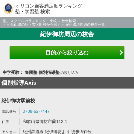
オリコン顧客満足度ランキング
塾・学習塾 検索
塾、スクールのランキング・比較
校舎検索
和歌山県の駅・市区町村から探す
紀伊御坊周辺の校舎一覧
紀伊御坊周辺の校舎
目的から絞り込む
中学受験： 集団塾 個別指導塾
の絞り込み
個別指導Axis
紀伊御坊駅前校
0738-52-7447
和歌山県御坊市薗112-1
紀州鉄道線 紀伊御坊より 徒歩 約1分