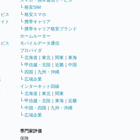
ト
スマホ・携帯通信サービス
└
格安SIM
ービス
└
格安スマホ
サイト
└
携帯キャリア
└
携帯キャリア格安ブランド
ホームルーター
ービス
モバイルデータ通信
ト
プロバイダ
└
北海道
｜
東北
｜
関東
｜
東海
└
甲信越・北陸
｜
近畿
｜
中国
└
四国
｜
九州・沖縄
職
└
広域企業
インターネット回線
遣
└
北海道
｜
東北
｜
関東
└
甲信越・北陸
｜
東海
｜
近畿
ス
└
中国・四国
｜
九州・沖縄
└
広域企業
専門家評価
ト
保険