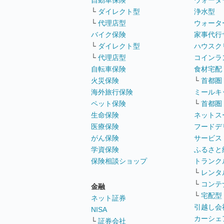
自動車保険
ウォータ
└
ダイレクト型
浄水型
└
代理店型
ウォータ
バイク保険
家事代行
└
ダイレクト型
ハウスク
└
代理店型
コインラ
自転車保険
食材宅配
火災保険
└
首都圏
海外旅行保険
ミールキ
ペット保険
└
首都圏
生命保険
ネットス
医療保険
フードデ
がん保険
サービス
学資保険
ふるさと
保険相談ショップ
トランク
└
レンタ
└
コンテ
金融
└
宅配型
ネット証券
引越し会
NISA
カーシェ
└
証券会社