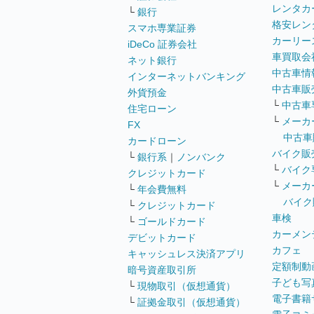
レンタカ
└
銀行
格安レン
スマホ専業証券
カーリー
iDeCo 証券会社
車買取会
ネット銀行
中古車情
インターネットバンキング
中古車販
外貨預金
└
中古車
住宅ローン
└
メーカ
FX
中古車
カードローン
バイク販
└
銀行系
｜
ノンバンク
└
バイク
クレジットカード
└
メーカ
└
年会費無料
バイク
└
クレジットカード
車検
└
ゴールドカード
カーメン
デビットカード
カフェ
キャッシュレス決済アプリ
定額制動
暗号資産取引所
子ども写
└
現物取引（仮想通貨）
電子書籍
└
証拠金取引（仮想通貨）