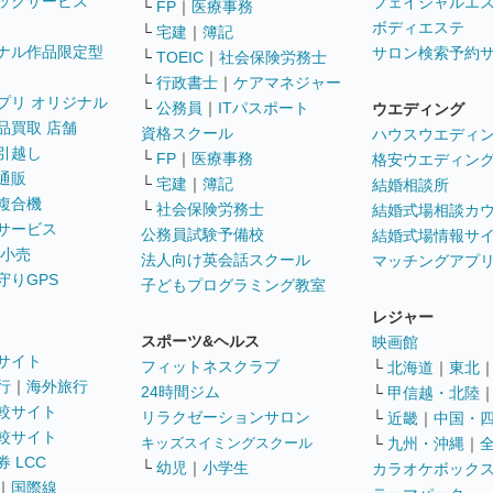
ックサービス
フェイシャルエ
└
FP
｜
医療事務
ボディエステ
└
宅建
｜
簿記
ナル作品限定型
サロン検索予約
└
TOEIC
｜
社会保険労務士
└
行政書士
｜
ケアマネジャー
プリ オリジナル
└
公務員
｜
ITパスポート
ウエディング
品買取 店舗
資格スクール
ハウスウエディ
引越し
└
FP
｜
医療事務
格安ウエディン
通販
└
宅建
｜
簿記
結婚相談所
複合機
└
社会保険労務士
結婚式場相談カ
サービス
公務員試験予備校
結婚式場情報サ
 小売
法人向け英会話スクール
マッチングアプ
守りGPS
子どもプログラミング教室
レジャー
スポーツ&ヘルス
映画館
サイト
フィットネスクラブ
└
北海道
｜
東北
行
｜
海外旅行
24時間ジム
└
甲信越・北陸
較サイト
リラクゼーションサロン
└
近畿
｜
中国・
較サイト
キッズスイミングスクール
└
九州・沖縄
｜
 LCC
└
幼児
｜
小学生
カラオケボック
｜
国際線