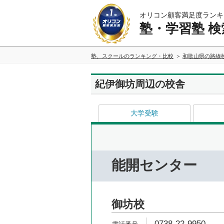
オリコン顧客満足度ランキ
塾・学習塾 検
塾、スクールのランキング・比較
和歌山県の路線
紀伊御坊周辺の校舎
大学受験
能開センター
御坊校
0738-22-9950