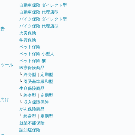
自動車保険 ダイレクト型
自動車保険 代理店型
バイク保険 ダイレクト型
バイク保険 代理店型
広告
火災保険
学資保険
ペット保険
ペット保険 小型犬
ペット保険 猫
トツール
医療保険商品
└
終身型
｜
定期型
└
引受基準緩和型
生命保険商品
└
終身型
｜
定期型
員向け
└
収入保障保険
がん保険商品
└
終身型
｜
定期型
就業不能保険
テ
認知症保険