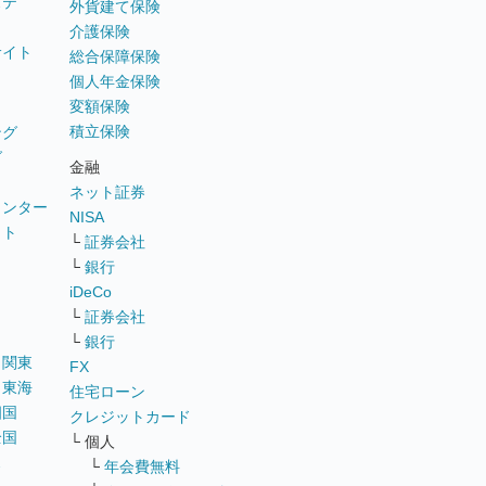
ステ
外貨建て保険
介護保険
サイト
総合保障保険
個人年金保険
変額保険
積立保険
ング
グ
金融
ネット証券
ウンター
NISA
イト
└
証券会社
リ
└
銀行
iDeCo
└
証券会社
└
銀行
｜
関東
FX
｜
東海
住宅ローン
四国
クレジットカード
全国
└ 個人
ス
└
年会費無料