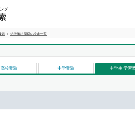
ング
索
検索
紀伊御坊周辺の校舎一覧
高校受験
中学受験
中学生 学習