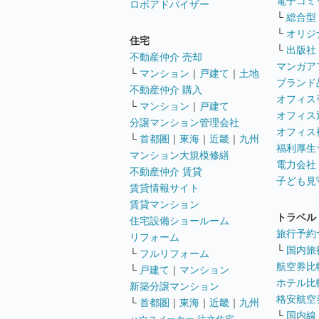
電子コミ
ロボアドバイザー
└
総合型
└
オリジ
住宅
└
出版社
不動産仲介 売却
マンガア
└
マンション
｜
戸建て
｜
土地
ブランド
不動産仲介 購入
オフィス
└
マンション
｜
戸建て
オフィス
分譲マンション管理会社
オフィス
└
首都圏
｜
東海
｜
近畿
｜
九州
福利厚生
マンション大規模修繕
電力会社
不動産仲介 賃貸
子ども見
賃貸情報サイト
賃貸マンション
トラベル
住宅設備ショールーム
旅行予約
リフォーム
└
国内旅
└
フルリフォーム
航空券比
└
戸建て
｜
マンション
ホテル比
新築分譲マンション
格安航空券
└
首都圏
｜
東海
｜
近畿
｜
九州
└
国内線