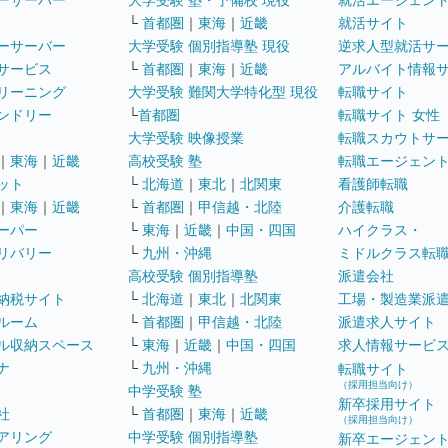
ーサーバー
大学受験 塾・予備校 現役
就活エージェン
└
首都圏
｜
東海
｜
近畿
就活サイト
ーサーバー
大学受験 個別指導塾 現役
逆求人型就活サ
サービス
└
首都圏
｜
東海
｜
近畿
アルバイト情報
リーニング
大学受験 難関大学特化型 現役
転職サイト
ンドリー
└
首都圏
転職サイト 女性
大学受験 映像授業
転職スカウトサ
｜
東海
｜
近畿
高校受験 塾
転職エージェン
ット
└
北海道
｜
東北
｜
北関東
看護師転職
｜
東海
｜
近畿
└
首都圏
｜
甲信越・北陸
介護転職
ーパー
└
東海
｜
近畿
｜
中国・四国
ハイクラス・
リバリー
└
九州・沖縄
ミドルクラス転
高校受験 個別指導塾
派遣会社
納税サイト
└
北海道
｜
東北
｜
北関東
工場・製造業派
ルーム
└
首都圏
｜
甲信越・北陸
派遣求人サイト
ル収納スペース
└
東海
｜
近畿
｜
中国・四国
求人情報サービ
ナ
└
九州・沖縄
転職サイト
（採用担当向け）
中学受験 塾
新卒採用サイト
社
└
首都圏
｜
東海
｜
近畿
（採用担当向け）
アリング
中学受験 個別指導塾
新卒エージェン