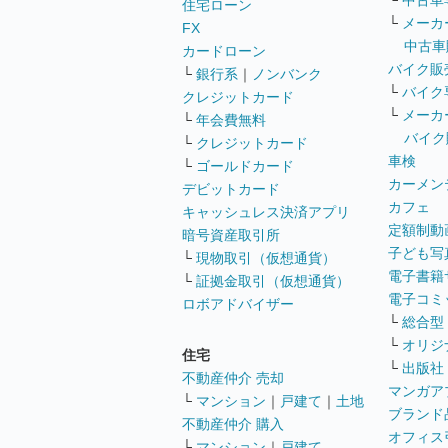
└
中古車
住宅ローン
└
メーカ
FX
中古車
カードローン
バイク販
└
銀行系
｜
ノンバンク
└
バイク
クレジットカード
└
メーカ
└
年会費無料
バイク
└
クレジットカード
車検
└
ゴールドカード
カーメン
デビットカード
カフェ
キャッシュレス決済アプリ
定額制動
暗号資産取引所
子ども写
└
現物取引（仮想通貨）
電子書籍
└
証拠金取引（仮想通貨）
電子コミ
ロボアドバイザー
└
総合型
└
オリジ
住宅
└
出版社
不動産仲介 売却
マンガア
└
マンション
｜
戸建て
｜
土地
ブランド
不動産仲介 購入
オフィス
└
マンション
｜
戸建て