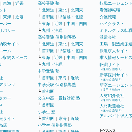
｜
東海
｜
近畿
高校受験 塾
転職エージェン
ット
└
北海道
｜
東北
｜
北関東
看護師転職
｜
東海
｜
近畿
└
首都圏
｜
甲信越・北陸
介護転職
ーパー
└
東海
｜
近畿
｜
中国・四国
ハイクラス・
リバリー
└
九州・沖縄
ミドルクラス転
高校受験 個別指導塾
派遣会社
納税サイト
└
北海道
｜
東北
｜
北関東
工場・製造業派
ルーム
└
首都圏
｜
甲信越・北陸
派遣求人サイト
ル収納スペース
└
東海
｜
近畿
｜
中国・四国
求人情報サービ
ナ
└
九州・沖縄
転職サイト
（採用担当向け）
中学受験 塾
新卒採用サイト
社
└
首都圏
｜
東海
｜
近畿
（採用担当向け）
アリング
中学受験 個別指導塾
新卒エージェン
（採用担当向け）
ー
└
首都圏
人材紹介会社
タカー
公立中高一貫校対策 塾
（採用担当向け）
ス
└
首都圏
人材派遣会社
（採用担当向け）
社
小学生 塾
アルバイト求人
報サイト
└
首都圏
｜
東海
｜
近畿
売店
小学生 個別指導塾
ビジネス