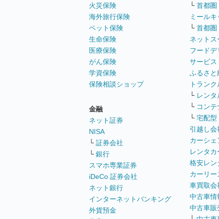
火災保険
└
首都圏
海外旅行保険
ミールキ
ペット保険
└
首都圏
生命保険
ネットス
医療保険
フードデ
がん保険
サービス
学資保険
ふるさと
保険相談ショップ
トランク
└
レンタ
└
コンテ
金融
└
宅配型
ネット証券
引越し会
NISA
カーシェ
└
証券会社
レンタカ
└
銀行
格安レン
スマホ専業証券
カーリー
iDeCo 証券会社
車買取会
ネット銀行
中古車情
インターネットバンキング
中古車販
外貨預金