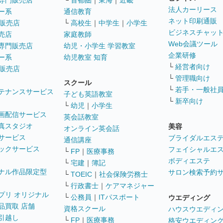
専門販売店
└
首都圏
｜
東海
｜
近畿
法人カーリース
ー系
通信教育
ネット印刷通販
販売店
└
高校生
｜
中学生
｜
小学生
ビジネスチャッ
売店
家庭教師
Web会議ツール
専門販売店
幼児・小学生 学習教室
企業研修
ー系
幼児教室 知育
└
経営者向け
販売店
└
管理職向け
スクール
└
若手・一般社
テナンスサービス
子ども英語教室
└
新卒向け
└
幼児
｜
小学生
画配信サービス
英会話教室
真スタジオ
美容
オンライン英会話
サービス
ブライダルエス
通信講座
ックサービス
フェイシャルエ
└
FP
｜
医療事務
ボディエステ
└
宅建
｜
簿記
ナル作品限定型
サロン検索予約
└
TOEIC
｜
社会保険労務士
└
行政書士
｜
ケアマネジャー
プリ オリジナル
└
公務員
｜
ITパスポート
ウエディング
品買取 店舗
資格スクール
ハウスウエディ
引越し
└
FP
｜
医療事務
格安ウエディン