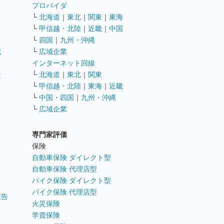
ト
プロバイダ
└
北海道
｜
東北
｜
関東
｜
東海
└
甲信越・北陸
｜
近畿
｜
中国
└
四国
｜
九州・沖縄
職
└
広域企業
インターネット回線
遣
└
北海道
｜
東北
｜
関東
└
甲信越・北陸
｜
東海
｜
近畿
ス
└
中国・四国
｜
九州・沖縄
└
広域企業
専門家評価
ト
保険
自動車保険 ダイレクト型
自動車保険 代理店型
バイク保険 ダイレクト型
バイク保険 代理店型
広告
火災保険
学資保険