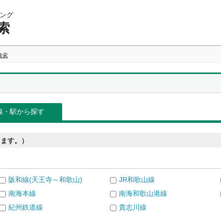
ング
索
検索
線・駅から探す
きます。）
阪和線(天王寺～和歌山)
JR和歌山線
南海本線
南海和歌山港線
紀州鉄道線
貴志川線