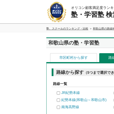
オリコン顧客満足度ランキ
塾・学習塾 検
塾、スクールのランキング・比較
和歌山県の路線
和歌山県の塾・学習塾
市区町村から探す
路
路線から探す
（5つまで選択で
路線一覧
JR紀勢本線
紀勢本線(和歌山～和歌山市)
南海高野線