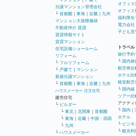
オフィス
分譲マンション管理会社
オフィス
└
首都圏
｜
東海
｜
近畿
｜
九州
福利厚生
マンション大規模修繕
電力会社
不動産仲介 賃貸
子ども見
賃貸情報サイト
賃貸マンション
トラベル
住宅設備ショールーム
旅行予約
リフォーム
└
国内旅
└
フルリフォーム
航空券比
└
戸建て
｜
マンション
ホテル比
新築分譲マンション
格安航空券
└
首都圏
｜
東海
｜
近畿
｜
九州
└
国内線
ハウスメーカー 注文住宅
ツアー比
建売住宅
アクティ
└
ビルダー
└
国内
｜
└
東北
｜
北関東
｜
首都圏
ホテル
└
東海
｜
近畿
｜
中国・四国
└
ビジネ
└
九州
└
観光利
└
ハウスメーカー