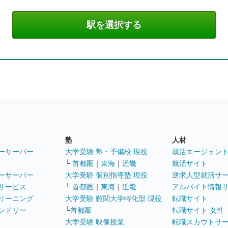
塾
人材
ーサーバー
大学受験 塾・予備校 現役
就活エージェン
└
首都圏
｜
東海
｜
近畿
就活サイト
ーサーバー
大学受験 個別指導塾 現役
逆求人型就活サ
サービス
└
首都圏
｜
東海
｜
近畿
アルバイト情報
リーニング
大学受験 難関大学特化型 現役
転職サイト
ンドリー
└
首都圏
転職サイト 女性
大学受験 映像授業
転職スカウトサ