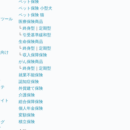
ペット保険
ペット保険 小型犬
ペット保険 猫
トツール
医療保険商品
└
終身型
｜
定期型
└
引受基準緩和型
生命保険商品
└
終身型
｜
定期型
員向け
└
収入保障保険
がん保険商品
└
終身型
｜
定期型
就業不能保険
テ
認知症保険
ステ
外貨建て保険
介護保険
サイト
総合保障保険
個人年金保険
変額保険
積立保険
ング
グ