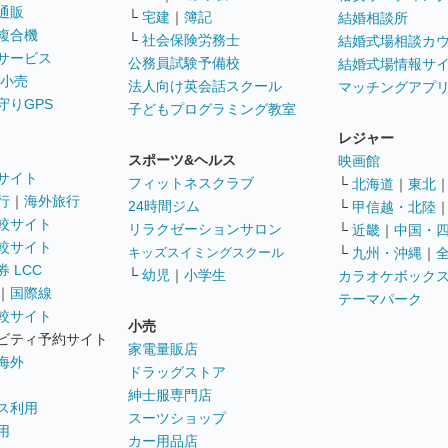
通販
└
宅建
｜
簿記
結婚相談所
複合機
└
社会保険労務士
結婚式場相談カ
サービス
公務員試験予備校
結婚式場情報サ
 小売
法人向け英会話スクール
マッチングアプ
守りGPS
子どもプログラミング教室
レジャー
スポーツ&ヘルス
映画館
サイト
フィットネスクラブ
└
北海道
｜
東北
行
｜
海外旅行
24時間ジム
└
甲信越・北陸
較サイト
リラクゼーションサロン
└
近畿
｜
中国・
較サイト
キッズスイミングスクール
└
九州・沖縄
｜
 LCC
└
幼児
｜
小学生
カラオケボック
｜
国際線
テーマパーク
較サイト
小売
ビティ予約サイト
家電量販店
海外
ドラッグストア
紳士服専門店
ス利用
スーツショップ
用
カー用品店