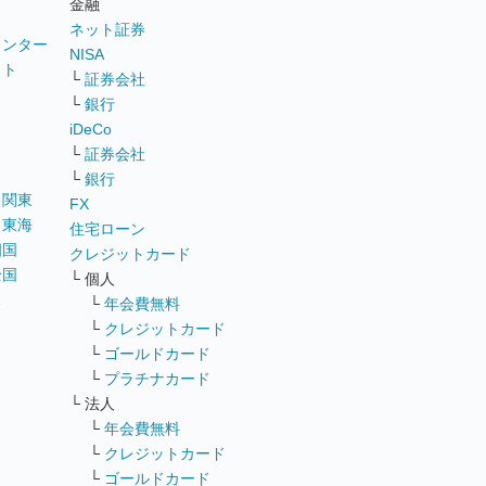
金融
ネット証券
ウンター
NISA
イト
└
証券会社
リ
└
銀行
iDeCo
└
証券会社
└
銀行
｜
関東
FX
｜
東海
住宅ローン
四国
クレジットカード
全国
└ 個人
ス
└
年会費無料
└
クレジットカード
└
ゴールドカード
└
プラチナカード
└ 法人
└
年会費無料
└
クレジットカード
└
ゴールドカード