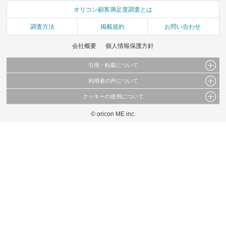
オリコン顧客満足度調査とは
調査方法
掲載規約
お問い合わせ
会社概要
個人情報保護方針
引用・転載について
利用者の声について
当サイトで公開されている情報（文字、写真、イラスト、画像データ等）及びこれらの配
置・編集および構造などについての著作権は株式会社oricon MEに帰属しております。
クッキーの使用について
当サイトに掲載している内容はすべてサービスの利用者が提出された見解・感想です。
これらの情報を権利者の許可なく無断転載・複製などの二次利用を行うことは固く禁じて
弊社が内容について正確性を含め一切保証するものではありません。
おります。
© oricon ME inc.
このサイトでは Cookie を使用して、ユーザーに合わせたコンテンツや広告の表示、ソー
弊社の見解・ 意見ではないことをご理解いただいた上でご覧ください。
シャル メディア機能の提供、広告の表示回数やクリック数の測定を行っています。
また、ユーザーによるサイトの利用状況についても情報を収集し、ソーシャル メディア
や広告配信、データ解析の各パートナーに提供しています。
各パートナーは、この情報とユーザーが各パートナーに提供した他の情報や、ユーザーが
各パートナーのサービスを使用したときに収集した他の情報を組み合わせて使用すること
があります。