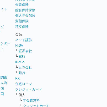
介護保険
サイト
総合保障保険
個人年金保険
変額保険
積立保険
ング
グ
金融
ネット証券
ウンター
NISA
イト
└
証券会社
リ
└
銀行
iDeCo
└
証券会社
└
銀行
｜
関東
FX
｜
東海
住宅ローン
四国
クレジットカード
全国
└ 個人
ス
└
年会費無料
└
クレジットカード