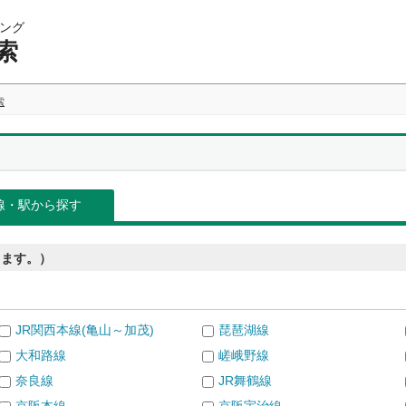
ング
索
索
線・駅から探す
きます。）
JR関西本線(亀山～加茂)
琵琶湖線
大和路線
嵯峨野線
奈良線
JR舞鶴線