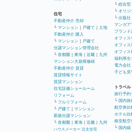
└
総合型
└
オリジ
住宅
└
出版社
不動産仲介 売却
マンガア
└
マンション
｜
戸建て
｜
土地
ブランド
不動産仲介 購入
オフィス
└
マンション
｜
戸建て
オフィス
分譲マンション管理会社
オフィス
└
首都圏
｜
東海
｜
近畿
｜
九州
福利厚生
マンション大規模修繕
電力会社
不動産仲介 賃貸
子ども見
賃貸情報サイト
賃貸マンション
トラベル
住宅設備ショールーム
旅行予約
リフォーム
└
国内旅
└
フルリフォーム
航空券比
└
戸建て
｜
マンション
ホテル比
新築分譲マンション
格安航空券
└
首都圏
｜
東海
｜
近畿
｜
九州
└
国内線
ハウスメーカー 注文住宅