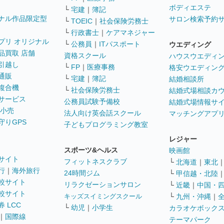
ボディエステ
└
宅建
｜
簿記
ナル作品限定型
サロン検索予約
└
TOEIC
｜
社会保険労務士
└
行政書士
｜
ケアマネジャー
プリ オリジナル
└
公務員
｜
ITパスポート
ウエディング
品買取 店舗
資格スクール
ハウスウエディ
引越し
└
FP
｜
医療事務
格安ウエディン
通販
└
宅建
｜
簿記
結婚相談所
複合機
└
社会保険労務士
結婚式場相談カ
サービス
公務員試験予備校
結婚式場情報サ
 小売
法人向け英会話スクール
マッチングアプ
守りGPS
子どもプログラミング教室
レジャー
スポーツ&ヘルス
映画館
サイト
フィットネスクラブ
└
北海道
｜
東北
行
｜
海外旅行
24時間ジム
└
甲信越・北陸
較サイト
リラクゼーションサロン
└
近畿
｜
中国・
較サイト
キッズスイミングスクール
└
九州・沖縄
｜
 LCC
└
幼児
｜
小学生
カラオケボック
｜
国際線
テーマパーク