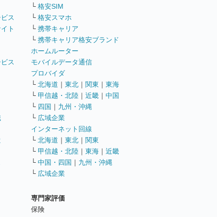
└
格安SIM
ービス
└
格安スマホ
サイト
└
携帯キャリア
└
携帯キャリア格安ブランド
ホームルーター
ービス
モバイルデータ通信
ト
プロバイダ
└
北海道
｜
東北
｜
関東
｜
東海
└
甲信越・北陸
｜
近畿
｜
中国
└
四国
｜
九州・沖縄
職
└
広域企業
インターネット回線
遣
└
北海道
｜
東北
｜
関東
└
甲信越・北陸
｜
東海
｜
近畿
ス
└
中国・四国
｜
九州・沖縄
└
広域企業
専門家評価
ト
保険