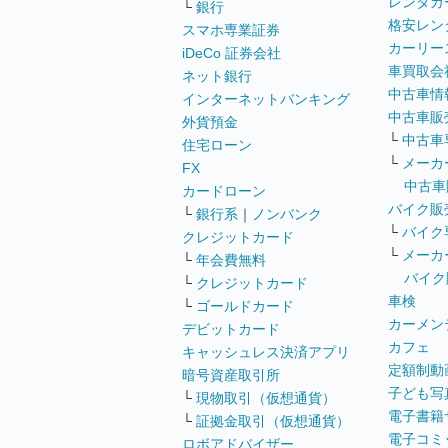
レンタカ
└
銀行
格安レン
スマホ専業証券
カーリー
iDeCo 証券会社
車買取会
ネット銀行
中古車情
インターネットバンキング
中古車販
外貨預金
└
中古車
住宅ローン
└
メーカ
FX
中古車
カードローン
バイク販
└
銀行系
｜
ノンバンク
└
バイク
クレジットカード
└
メーカ
└
年会費無料
バイク
└
クレジットカード
車検
└
ゴールドカード
カーメン
デビットカード
カフェ
キャッシュレス決済アプリ
定額制動
暗号資産取引所
子ども写
└
現物取引（仮想通貨）
電子書籍
└
証拠金取引（仮想通貨）
電子コミ
ロボアドバイザー