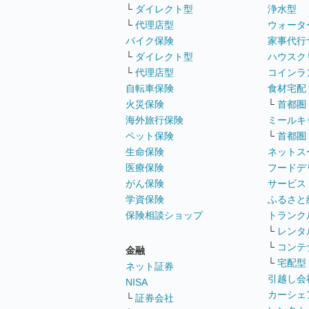
└
ダイレクト型
浄水型
└
代理店型
ウォータ
バイク保険
家事代行
└
ダイレクト型
ハウスク
└
代理店型
コインラ
自転車保険
食材宅配
火災保険
└
首都圏
海外旅行保険
ミールキ
ペット保険
└
首都圏
生命保険
ネットス
医療保険
フードデ
がん保険
サービス
学資保険
ふるさと
保険相談ショップ
トランク
└
レンタ
└
コンテ
金融
└
宅配型
ネット証券
引越し会
NISA
カーシェ
└
証券会社