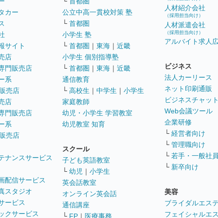
ー
└
首都圏
人材紹介会社
タカー
公立中高一貫校対策 塾
（採用担当向け）
ス
└
首都圏
人材派遣会社
（採用担当向け）
社
小学生 塾
アルバイト求人
報サイト
└
首都圏
｜
東海
｜
近畿
売店
小学生 個別指導塾
ビジネス
専門販売店
└
首都圏
｜
東海
｜
近畿
法人カーリース
ー系
通信教育
ネット印刷通販
販売店
└
高校生
｜
中学生
｜
小学生
ビジネスチャッ
売店
家庭教師
Web会議ツール
専門販売店
幼児・小学生 学習教室
企業研修
ー系
幼児教室 知育
└
経営者向け
販売店
└
管理職向け
スクール
└
若手・一般社
テナンスサービス
子ども英語教室
└
新卒向け
└
幼児
｜
小学生
画配信サービス
英会話教室
真スタジオ
美容
オンライン英会話
サービス
ブライダルエス
通信講座
ックサービス
フェイシャルエ
└
FP
｜
医療事務