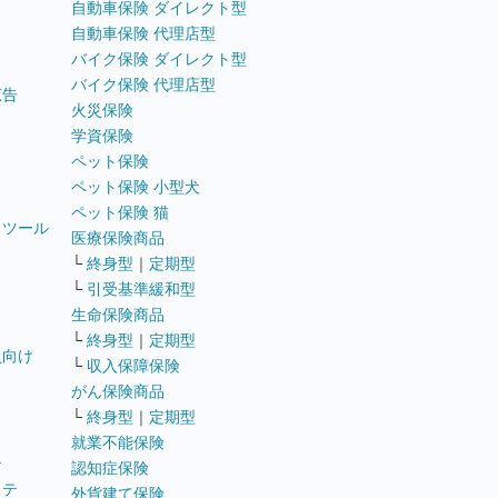
自動車保険 ダイレクト型
自動車保険 代理店型
バイク保険 ダイレクト型
バイク保険 代理店型
広告
火災保険
学資保険
ペット保険
ペット保険 小型犬
ペット保険 猫
トツール
医療保険商品
└
終身型
｜
定期型
└
引受基準緩和型
生命保険商品
└
終身型
｜
定期型
員向け
└
収入保障保険
がん保険商品
└
終身型
｜
定期型
就業不能保険
テ
認知症保険
ステ
外貨建て保険