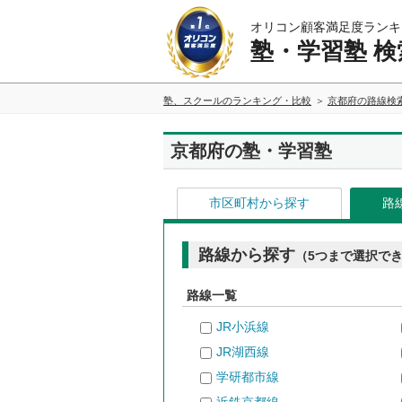
オリコン顧客満足度ランキ
塾・学習塾 検
塾、スクールのランキング・比較
京都府の路線検
京都府の塾・学習塾
市区町村から探す
路
路線から探す
（5つまで選択で
路線一覧
JR小浜線
JR湖西線
学研都市線