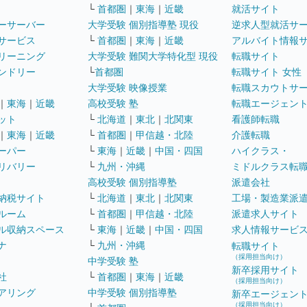
└
首都圏
｜
東海
｜
近畿
就活サイト
ーサーバー
大学受験 個別指導塾 現役
逆求人型就活サ
サービス
└
首都圏
｜
東海
｜
近畿
アルバイト情報
リーニング
大学受験 難関大学特化型 現役
転職サイト
ンドリー
└
首都圏
転職サイト 女性
大学受験 映像授業
転職スカウトサ
｜
東海
｜
近畿
高校受験 塾
転職エージェン
ット
└
北海道
｜
東北
｜
北関東
看護師転職
｜
東海
｜
近畿
└
首都圏
｜
甲信越・北陸
介護転職
ーパー
└
東海
｜
近畿
｜
中国・四国
ハイクラス・
リバリー
└
九州・沖縄
ミドルクラス転
高校受験 個別指導塾
派遣会社
納税サイト
└
北海道
｜
東北
｜
北関東
工場・製造業派
ルーム
└
首都圏
｜
甲信越・北陸
派遣求人サイト
ル収納スペース
└
東海
｜
近畿
｜
中国・四国
求人情報サービ
ナ
└
九州・沖縄
転職サイト
（採用担当向け）
中学受験 塾
新卒採用サイト
社
└
首都圏
｜
東海
｜
近畿
（採用担当向け）
アリング
中学受験 個別指導塾
新卒エージェン
（採用担当向け）