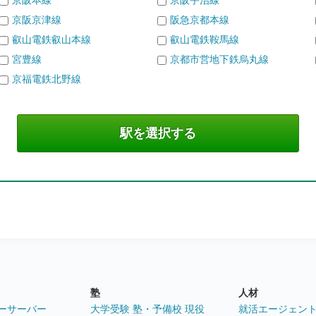
京阪本線
京阪宇治線
京阪京津線
阪急京都本線
叡山電鉄叡山本線
叡山電鉄鞍馬線
宮豊線
京都市営地下鉄烏丸線
京福電鉄北野線
塾
人材
ーサーバー
大学受験 塾・予備校 現役
就活エージェン