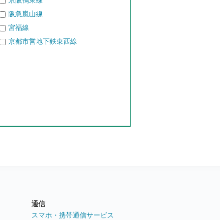
京阪鴨東線
阪急嵐山線
宮福線
京都市営地下鉄東西線
通信
ト
スマホ・携帯通信サービス