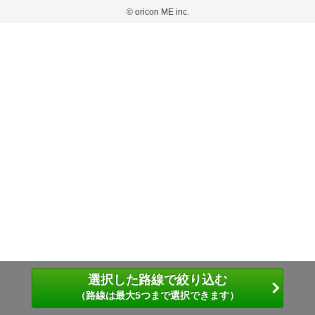
弊社が内容について正確性を含め一切保証するものではありません。
おります。
© oricon ME inc.
このサイトでは Cookie を使用して、ユーザーに合わせたコンテンツや広告の表示、ソー
弊社の見解・ 意見ではないことをご理解いただいた上でご覧ください。
シャル メディア機能の提供、広告の表示回数やクリック数の測定を行っています。
また、ユーザーによるサイトの利用状況についても情報を収集し、ソーシャル メディア
や広告配信、データ解析の各パートナーに提供しています。
各パートナーは、この情報とユーザーが各パートナーに提供した他の情報や、ユーザーが
各パートナーのサービスを使用したときに収集した他の情報を組み合わせて使用すること
があります。
選択した路線で絞り込む
（路線は最大5つまで選択できます）