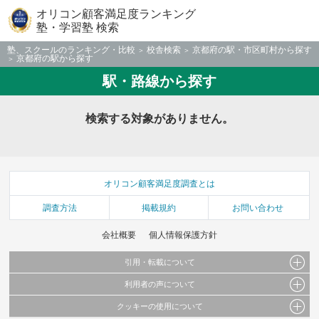
オリコン顧客満足度ランキング
塾・学習塾 検索
塾、スクールのランキング・比較
校舎検索
京都府の駅・市区町村から探す
京都府の駅から探す
駅・路線から探す
検索する対象がありません。
オリコン顧客満足度調査とは
調査方法
掲載規約
お問い合わせ
会社概要
個人情報保護方針
引用・転載について
利用者の声について
当サイトで公開されている情報（文字、写真、イラスト、画像データ等）及びこれらの配
置・編集および構造などについての著作権は株式会社oricon MEに帰属しております。
クッキーの使用について
当サイトに掲載している内容はすべてサービスの利用者が提出された見解・感想です。
これらの情報を権利者の許可なく無断転載・複製などの二次利用を行うことは固く禁じて