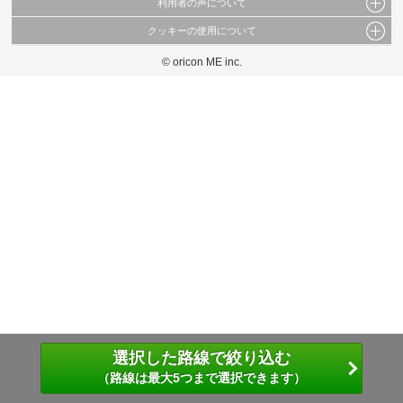
利用者の声について
当サイトで公開されている情報（文字、写真、イラスト、画像データ等）及びこれらの配
置・編集および構造などについての著作権は株式会社oricon MEに帰属しております。
クッキーの使用について
当サイトに掲載している内容はすべてサービスの利用者が提出された見解・感想です。
これらの情報を権利者の許可なく無断転載・複製などの二次利用を行うことは固く禁じて
弊社が内容について正確性を含め一切保証するものではありません。
おります。
© oricon ME inc.
このサイトでは Cookie を使用して、ユーザーに合わせたコンテンツや広告の表示、ソー
弊社の見解・ 意見ではないことをご理解いただいた上でご覧ください。
シャル メディア機能の提供、広告の表示回数やクリック数の測定を行っています。
また、ユーザーによるサイトの利用状況についても情報を収集し、ソーシャル メディア
や広告配信、データ解析の各パートナーに提供しています。
各パートナーは、この情報とユーザーが各パートナーに提供した他の情報や、ユーザーが
各パートナーのサービスを使用したときに収集した他の情報を組み合わせて使用すること
があります。
選択した路線で絞り込む
（路線は最大5つまで選択できます）