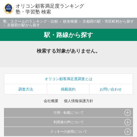
オリコン顧客満足度ランキング
塾・学習塾 検索
塾、スクールのランキング・比較
校舎検索
京都府の駅・市区町村から探す
京都府の駅から探す
駅・路線から探す
検索する対象がありません。
オリコン顧客満足度調査とは
調査方法
掲載規約
お問い合わせ
会社概要
個人情報保護方針
引用・転載について
利用者の声について
当サイトで公開されている情報（文字、写真、イラスト、画像データ等）及びこれらの配
置・編集および構造などについての著作権は株式会社oricon MEに帰属しております。
クッキーの使用について
当サイトに掲載している内容はすべてサービスの利用者が提出された見解・感想です。
これらの情報を権利者の許可なく無断転載・複製などの二次利用を行うことは固く禁じて