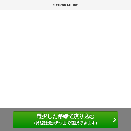
弊社が内容について正確性を含め一切保証するものではありません。
おります。
© oricon ME inc.
このサイトでは Cookie を使用して、ユーザーに合わせたコンテンツや広告の表示、ソー
弊社の見解・ 意見ではないことをご理解いただいた上でご覧ください。
シャル メディア機能の提供、広告の表示回数やクリック数の測定を行っています。
また、ユーザーによるサイトの利用状況についても情報を収集し、ソーシャル メディア
や広告配信、データ解析の各パートナーに提供しています。
各パートナーは、この情報とユーザーが各パートナーに提供した他の情報や、ユーザーが
各パートナーのサービスを使用したときに収集した他の情報を組み合わせて使用すること
があります。
選択した路線で絞り込む
（路線は最大5つまで選択できます）